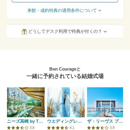
来館・成約特典の適用条件について
どうしてデスク利用で特典が付くの？
Bon Courageと
一緒に予約されている結婚式場
ニーズ高崎 by T&G WEDDING(旧 アーセンティア迎賓館 高崎)
ウエディングレストラン ジュレ
ザ・リーヴス プレミアムテラス
3.8
4.1
3.9
口コミ評価
口コミ評価
口コミ評価