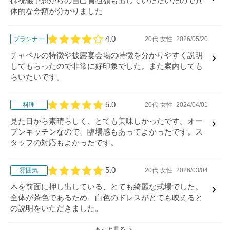
御祝儀予想からの自己負担額も出していただいたので具
体的な金額が分かりました
4.0
プランナー
20代
女性
2026/05/20
口コミ評価
チャペルの特徴や披露宴会場の特徴を分かりやすく説明
してもらったので非常に好印象でした。また案内しても
らいたいです。
5.0
料理
20代
女性
2024/04/01
口コミ評価
見た目から素晴らしく、とても美味しかったです。オー
プンキッチンなので、臨場感もあってよかったです。ス
タッフの対応もよかったです。
5.0
雰囲気
20代
女性
2026/03/04
口コミ評価
木を前面に押し出している、とても綺麗な式場でした。
全体が茶色であるため、白色のドレスがとても映えると
の説明をいただきました。
もっと見る