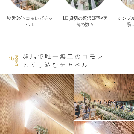
駅近3分×コモレビチャ
1日貸切の贅沢邸宅×美
シンプ
ペル
食の数々
場
群馬で唯一無二のコモレ
POINT
1
ビ差し込むチャペル