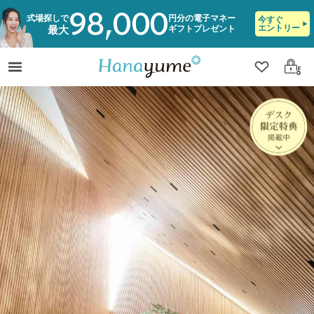
98,000
式場探しで
円分の電子マネー
今すぐ
エントリー
ギフトプレゼント
最大
クリップ
ログ