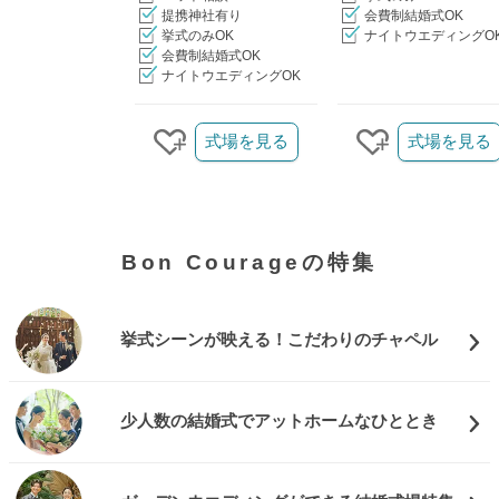
提携神社有り
会費制結婚式OK
挙式のみOK
ナイトウエディングO
会費制結婚式OK
ナイトウエディングOK
クリップ/詳細を見る
式場を見る
式場を見る
クリップする
クリップする
Bon Courageの特集
挙式シーンが映える！こだわりのチャペル
少人数の結婚式でアットホームなひととき
おトクな特典つきフェア
フェア一覧
8/8
残◯
(土)
【1】ギフト2万円