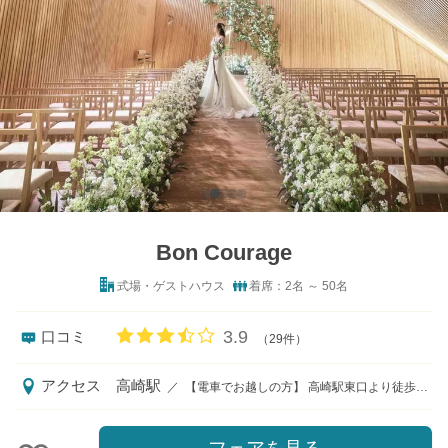
Bon Courage
式場・ゲストハウス
着席：2名 ～ 50名
口コミ評価
3.9
口コミ
（29件）
アクセス
高崎駅
／
【電車でお越しの方】 高崎駅東口より徒歩3分 【お車でお越しの方】 関越自動車道 高崎ICよりお車で10分 玉村スマートインターチェンジICよりお車で10分