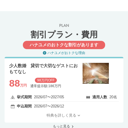
PLAN
割引プラン・費用
ハナユメのおトクな割引があります
ハナユメがおトクな理由
少人数婚 貸切で大切なゲストにお
もてなし
88
98万円OFF
万円
通常提示額:186万円
挙式期間
2026/07〜2027/05
適用人数
20名
申込期間
2026/07〜2026/12
特典を詳しく見る
もっと見る