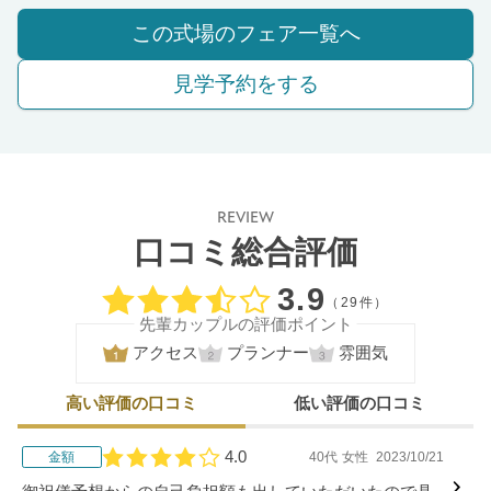
この式場のフェア一覧へ
見学予約をする
REVIEW
口コミ総合評価
口コミ評価
3.9
（29件）
先輩カップルの評価ポイント
アクセス
プランナー
雰囲気
高い評価の口コミ
低い評価の口コミ
4.0
金額
40代
女性
2023/10/21
口コミ評価