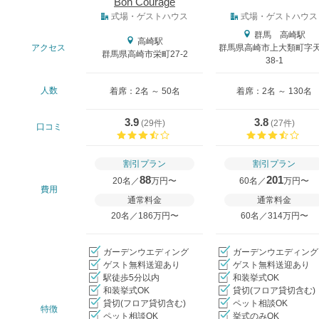
Bon Courage
式場タイプ
式場・ゲストハウス
式場・ゲストハウス
群馬 高崎駅
高崎駅
アクセス
群馬県高崎市上大類町字
群馬県高崎市栄町27-2
38-1
人数
着席：2名 ～ 50名
着席：2名 ～ 130名
3.9
3.8
(
29件
)
(
27件
)
口コミ
口コミ評価
口コ
割引プラン
割引プラン
88
201
20名／
万円〜
60名／
万円〜
費用
通常料金
通常料金
20名／186万円〜
60名／314万円〜
ガーデンウエディング
ガーデンウエディング
ゲスト無料送迎あり
ゲスト無料送迎あり
駅徒歩5分以内
和装挙式OK
和装挙式OK
貸切(フロア貸切含む)
貸切(フロア貸切含む)
ペット相談OK
特徴
ペット相談OK
挙式のみOK