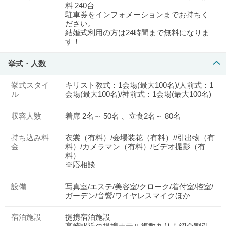
料 240台
駐車券をインフォメーションまでお持ちく
ださい。
結婚式利用の方は24時間まで無料になりま
す！
挙式・人数
挙式スタイ
キリスト教式：1会場(最大100名)/人前式：1
ル
会場(最大100名)/神前式：1会場(最大100名)
収容人数
着席 2名～ 50名 、立食2名～ 80名
持ち込み料
衣裳（有料）/会場装花（有料）//引出物（有
金
料）/カメラマン（有料）/ビデオ撮影（有
料）
※応相談
設備
写真室/エステ/美容室/クローク/着付室/控室/
ガーデン/音響/ワイヤレスマイクほか
宿泊施設
提携宿泊施設