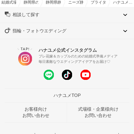
結婚式場を探すならハナユメ
静岡県の結婚式場一覧
静岡県静岡市の結婚式場一覧
ニーズ静岡ベイ by T&G WEDDIN
ブライダルフェア一覧
ハナユメ限定！憧れ＆おもてなし邸宅リゾート♪全館周遊体験ツアー×豪華試食
相談して探す
指輪・フォトウエディング
TAP!
ハナユメ公式インスタグラム
＼
／
プレ花嫁＆カップルのための結婚式準備メディア
毎日素敵なウエディングアイデアをお届け♡
ハナユメTOP
お客様向け
式場様・企業様向け
お問い合わせ
お問い合わせ