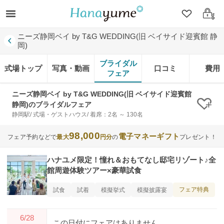
クリップ
ログ
ニーズ静岡ベイ by T&G WEDDING(旧 ベイサイド迎賓館 静
岡)
ブライダル
式場トップ
写真・動画
口コミ
費用
フェア
ニーズ静岡ベイ by T&G WEDDING(旧 ベイサイド迎賓館
静岡)のブライダルフェア
クリ
静岡駅/ 式場・ゲストハウス/ 着席：2名 ～ 130名
98,000
電子マネーギフト
フェア予約などで
最大
円分
の
プレゼント！
ハナユメ限定！憧れ＆おもてなし邸宅リゾート♪全
館周遊体験ツアー×豪華試食
フェア特典
試食
試着
模擬挙式
模擬披露宴
6/28
この日付にフェアはありません。