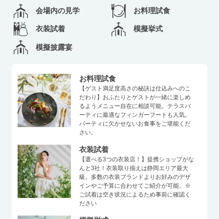
会場内の見学
お料理試食
衣装試着
模擬挙式
模擬披露宴
お料理試食
【ゲスト満足度高さの秘訣は仕込みへのこ
だわり】おふたりとゲストが一緒に楽しめ
るようメニュー自在に相談可能。テラスパ
ーティに最適なフィンガーフートも人気。
パーティに欠かせないお食事をご堪能くだ
さい。
衣装試着
【選べる3つの衣装店！】提携ショップがな
んと3社！衣装取り揃えは静岡エリア最大
級。多数の衣装ブランドよりお好みのデザ
インやご予算に合わせてご紹介が可能。※
ご試着は空き状況によるため事前に確認く
ださい