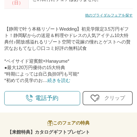
（日）
他のブライダルフェアを探す
【静岡で叶う本格リゾートWedding】初見学限定3.5万円ギフ
ト！静岡駅からの送迎＆料理やドレスの人気アイテム10大特
典付♪開放感溢れるリゾート空間で花嫁の憧れとゲストへの贅
沢なおもてなし◎口コミ好評の無料試食
*ベイサイド迎賓館×Hanayume*
●最大120万円優待の15大特典
*時期によっては自己負担0円も可能*
*初めての見学のお
…
続きを読む
電話予約
クリップ
このフェアの特典
【来館特典】カタログギフトプレゼント