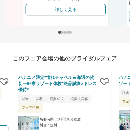
詳しく見る
このフェア会場の他のブライダルフェア
ハナユメ限定*憧れチャペル＆海辺の貸
ハナ
切一軒家リゾート体験*絶品試食×ドレス
ゾー
優待*
クリップ
クリップ
試食
試食
試着
模擬挙式
模擬披露宴
フェ
フェア特典
所要時間：2時間30分程度
料金：無料