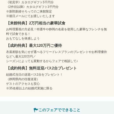
《初見学》カタログギフト5千円分
《2件目以降》カタログギフト3千円分
※新郎新婦そろってのご来館限定
※後日メールにてお渡しいたします
【来館特典】2万円相当の豪華試食
お料理重視の方必見！特選牛や静岡の名産を使用した豪華なフレンチを無
料で試食できる！
おもてなしを体感しよう
【成約特典】最大120万円ご優待
衣裳差額を気にせず選べるフリードレスプランのプレゼントやお料理優待
など＼最大120万円／
シーズンによっても変動するからフェアで相談して♪
【成約特典】無料送迎バス2台プレゼント
結婚式当日の送迎バス2台をプレゼント！
（静岡県内の往復送迎）
ゲストのアクセスも安心
※35名様以上の結婚式実施に限る
このフェアでできること