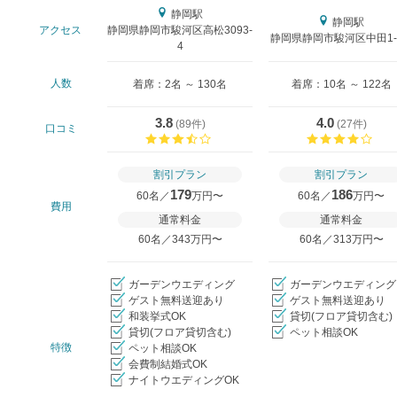
静岡駅
静岡駅
アクセス
静岡県静岡市駿河区高松3093-
静岡県静岡市駿河区中田1-1
4
人数
着席：2名 ～ 130名
着席：10名 ～ 122名
3.8
4.0
(
89件
)
(
27件
)
口コミ
口コミ評価
口コ
割引プラン
割引プラン
179
186
60名／
万円〜
60名／
万円〜
費用
通常料金
通常料金
60名／343万円〜
60名／313万円〜
ガーデンウエディング
ガーデンウエディング
ゲスト無料送迎あり
ゲスト無料送迎あり
和装挙式OK
貸切(フロア貸切含む)
貸切(フロア貸切含む)
ペット相談OK
特徴
ペット相談OK
会費制結婚式OK
ナイトウエディングOK