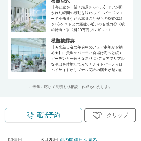
模擬挙式
【海と空を一望！絶景チャペル】ドアが開
かれた瞬間の感動を味わって！バージンロ
ードを歩きながら本番さながらの挙式体験
を♪◎ゲストとの距離が近いのも魅力◎《成
約特典：挙式料20万円プレゼント》
模擬披露宴
【★光差し込む午前中のフェア参加がお勧
め★】白貴重のパーティ会場は海へと続く
ガーデンと一続きな造りに♪フェアでリアル
な演出を体験してみて！ナイトパーティは
ベイサイドオリジナル花火の演出が魅力的
ご希望に応じて見積もり相談・作成もいたします
電話予約
クリップ
開催日
6月28日
別の開催日を見る