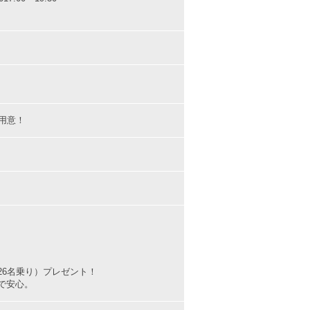
用意！
26名乗り）プレゼント！
で安心。