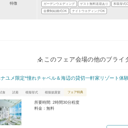
特徴
ガーデンウエディング
ゲスト無料送迎あり
和装挙式O
会費制結婚式OK
ナイトウエディングOK
このフェア会場の他のブライ
ハナユメ限定*憧れチャペル＆海辺の貸切一軒家リゾート体験
フェア特典
試食
試着
模擬挙式
模擬披露宴
所要時間: 2時間30分程度
料金：無料