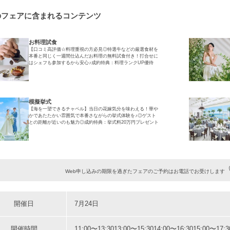
のフェアに含まれるコンテンツ
お料理試食
【口コミ高評価☆料理重視の方必見◎特選牛などの厳選食材を
本番と同じく一週間仕込んだお料理の無料試食付き！打合せに
はシェフも参加するから安心♪成約特典：料理ランクUP優待
模擬挙式
【海を一望できるチャペル】当日の花嫁気分を味わえる！華や
かであたたかい雰囲気で本番さながらの挙式体験を♪◎ゲスト
との距離が近いのも魅力◎成約特典：挙式料20万円プレゼント
Web申し込みの期限を過ぎたフェアのご予約はお電話でお受けします
開催日
7月24日
開催時間
11:00〜13:30
13:00〜15:30
14:00〜16:30
15:00〜17:3