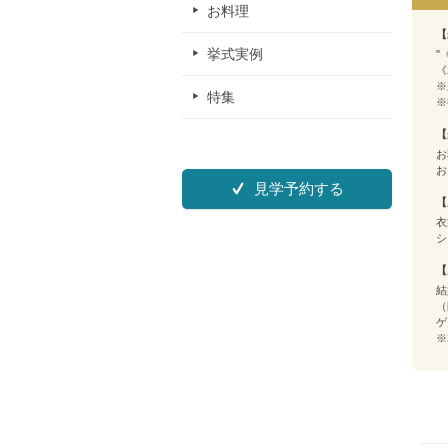
お料理
【
挙式実例
"
《
※
特集
※
【
お
お
見学予約する
【
衣
シ
【
結
（
ゲ
※