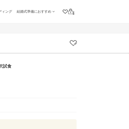
ディング
結婚式準備におすすめ
クリップリスト
ログイン
クリップする
沢試食