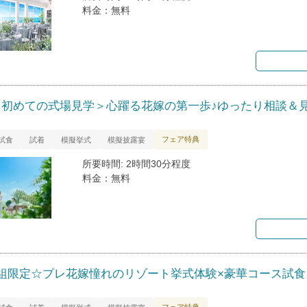
料金：無料
＜初めての式場見学＞心躍る花嫁の第一歩♪ゆったり相談＆
フェア特典
試食
試着
模擬挙式
模擬披露宴
所要時間: 2時間30分程度
料金：無料
2組限定☆プレ花嫁憧れのリゾート挙式体験×豪華コース試食