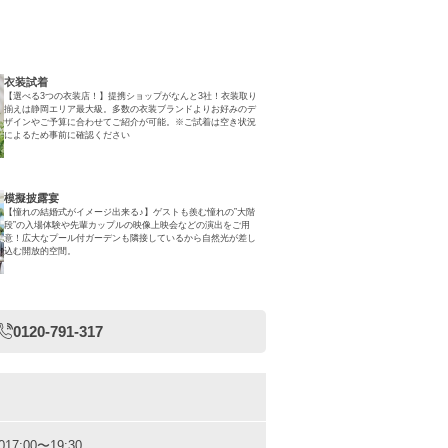
衣装試着
【選べる3つの衣装店！】提携ショップがなんと3社！衣装取り
揃えは静岡エリア最大級。多数の衣装ブランドよりお好みのデ
ザインやご予算に合わせてご紹介が可能。※ご試着は空き状況
によるため事前に確認ください
模擬披露宴
【憧れの結婚式がイメージ出来る♪】ゲストも羨む憧れの”大階
段”の入場体験や先輩カップルの映像上映会などの演出をご用
意！広大なプール付ガーデンも隣接しているから自然光が差し
込む開放的空間。
0120-791-317
0
17:00〜19:30