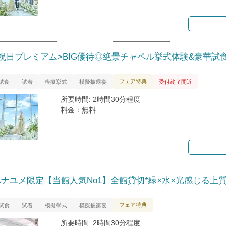
<祝日プレミアム>BIG優待◎絶景チャペル挙式体験&豪華試
フェア特典
試食
試着
模擬挙式
模擬披露宴
受付終了間近
所要時間: 2時間30分程度
料金：無料
ハナユメ限定【当館人気No1】全館貸切*緑×水×光感じる上
フェア特典
試食
試着
模擬挙式
模擬披露宴
所要時間: 2時間30分程度