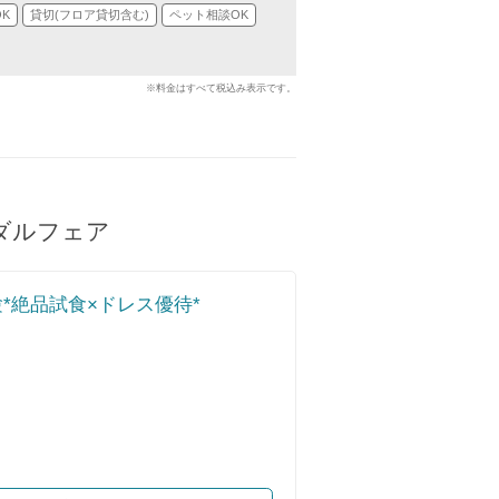
K
貸切(フロア貸切含む)
ペット相談OK
※料金はすべて税込み表示です。
ダルフェア
*絶品試食×ドレス優待*