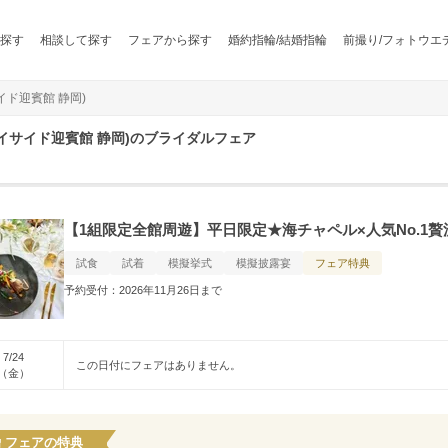
探す
相談して探す
フェアから探す
婚約指輪/結婚指輪
前撮り/フォトウエ
サイド迎賓館 静岡)
旧 ベイサイド迎賓館 静岡)のブライダルフェア
【1組限定全館周遊】平日限定★海チャペル×人気No.1贅
試食
試着
模擬挙式
模擬披露宴
フェア特典
予約受付：2026年11月26日まで
7/24
この日付にフェアはありません。
（金）
フェアの特典