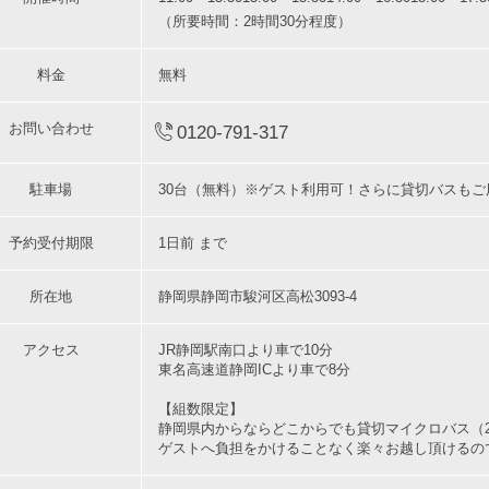
（所要時間：2時間30分程度）
料金
無料
お問い合わせ
0120-791-317
駐車場
30台（無料）※ゲスト利用可！さらに貸切バスもご
予約受付期限
1日前 まで
所在地
静岡県静岡市駿河区高松3093-4
アクセス
JR静岡駅南口より車で10分
東名高速道静岡ICより車で8分
【組数限定】
静岡県内からならどこからでも貸切マイクロバス（
ゲストへ負担をかけることなく楽々お越し頂けるの