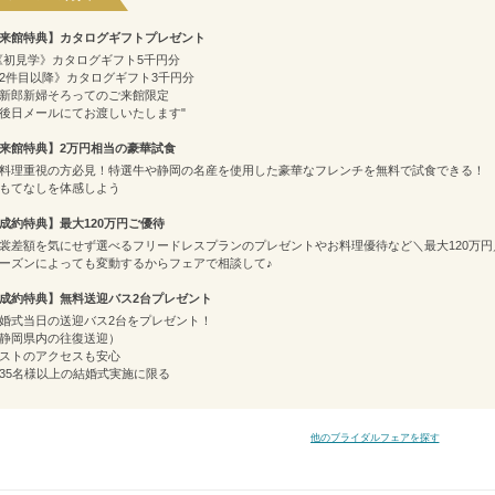
来館特典】カタログギフトプレゼント
《初見学》カタログギフト5千円分
2件目以降》カタログギフト3千円分
新郎新婦そろってのご来館限定
後日メールにてお渡しいたします"
来館特典】2万円相当の豪華試食
料理重視の方必見！特選牛や静岡の名産を使用した豪華なフレンチを無料で試食できる！
もてなしを体感しよう
成約特典】最大120万円ご優待
裳差額を気にせず選べるフリードレスプランのプレゼントやお料理優待など＼最大120万円
ーズンによっても変動するからフェアで相談して♪
成約特典】無料送迎バス2台プレゼント
婚式当日の送迎バス2台をプレゼント！
静岡県内の往復送迎）
ストのアクセスも安心
35名様以上の結婚式実施に限る
他のブライダルフェアを探す