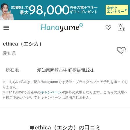
98,000
式場探しで
円分の電子マネー
今すぐ
エントリー
ギフトプレゼント
最大
クリップ
ログ
ethica（エシカ）
ク
愛知県
所在地
愛知県岡崎市中町長狭間12-1
※こちらの式場は、現在Hanayumeでは見学・ブライダルフェア予約を承ってお
りません。
※Hanayumeで開催中の
キャンペーン
対象外の式場となります。こちらの式場へ
直接ご予約いただいてもキャンペーンは適用されません。
ethica（エシカ）の口コミ