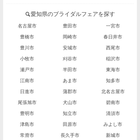
愛知県のブライダルフェアを探す
名古屋市
豊田市
一宮市
豊橋市
岡崎市
春日井市
豊川市
安城市
西尾市
小牧市
刈谷市
稲沢市
瀬戸市
半田市
東海市
江南市
あま市
知多市
日進市
蒲郡市
北名古屋市
尾張旭市
犬山市
碧南市
豊明市
知立市
清須市
津島市
田原市
みよし市
常滑市
長久手市
新城市