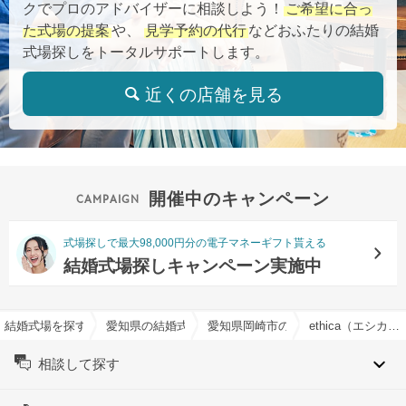
クでプロのアドバイザーに相談しよう！
ご希望に合っ
た式場の提案
や、
見学予約の代行
などおふたりの結婚
式場探しをトータルサポートします。
近くの店舗を見る
開催中のキャンペーン
式場探しで最大98,000円分の電子マネーギフト貰える
結婚式場探しキャンペーン実施中
結婚式場を探すならハナユメ
愛知県の結婚式場一覧
愛知県岡崎市の結婚式場一覧
ethica（エシカ）で結婚式
相談して探す