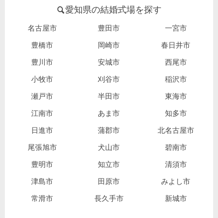
愛知県の結婚式場を探す
名古屋市
豊田市
一宮市
豊橋市
岡崎市
春日井市
豊川市
安城市
西尾市
小牧市
刈谷市
稲沢市
瀬戸市
半田市
東海市
江南市
あま市
知多市
日進市
蒲郡市
北名古屋市
尾張旭市
犬山市
碧南市
豊明市
知立市
清須市
津島市
田原市
みよし市
常滑市
長久手市
新城市