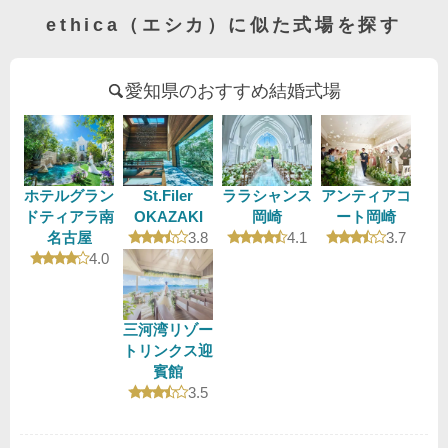
ethica（エシカ）に似た式場を探す
愛知県のおすすめ結婚式場
ホテルグラン
St.Filer
ララシャンス
アンティアコ
ドティアラ南
OKAZAKI
岡崎
ート岡崎
口コミ評価
口コミ評価
口コミ評
名古屋
3.8
4.1
3.7
口コミ評価
4.0
三河湾リゾー
トリンクス迎
賓館
口コミ評価
3.5