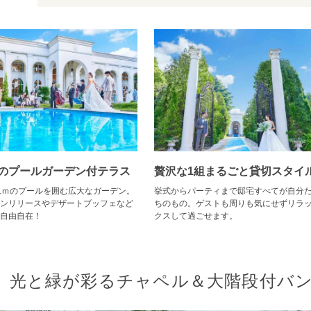
のプールガーデン付テラス
贅沢な1組まるごと貸切スタイ
1ｍのプールを囲む広大なガーデン。
挙式からパーティまで邸宅すべてが自分
ンリリースやデザートブッフェなど
ちのもの。ゲストも周りも気にせずリラ
自由自在！
クスして過ごせます。
光と緑が彩るチャペル＆大階段付バ