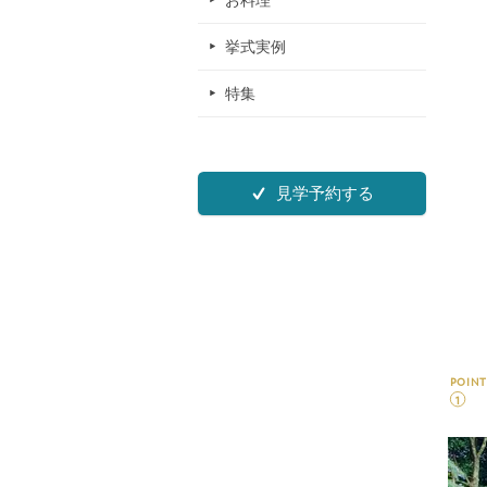
お料理
挙式実例
特集
見学予約する
POINT
1