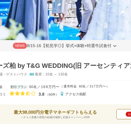
8/15-16【初見学◎】挙式×体験×特選牛試食付
NEWS
ズ柏 by T&G WEDDING(旧 アーセンティア
場・ゲストハウス
着席：10名 ～ 130名
（
通常料金
60名
317万円〜
）
金
60名
188万円〜
割引プラン
口コミ評価
3.8
コミ
アクセス
柏駅
（60件）
最大98,000円分電子マネーギフトもらえる
お
ハナユメ真夏の理想の結婚式場探し応援キャンペーン2026