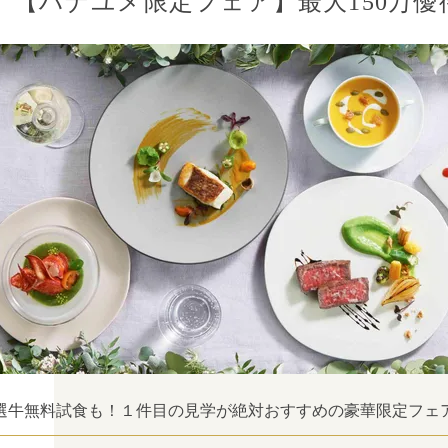
【ハナユメ限定フェア】最⼤150万優
選牛無料試食も！１件目の見学が絶対おすすめの豪華限定フェ