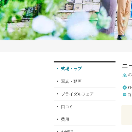
ニー
式場トップ
式
写真・動画
料
ブライダルフェア
口
口コミ
費用