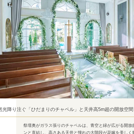
然光降り注ぐ「ひだまりのチャペル」と天井高5m超の開放空間
祭壇奥がガラス張りのチャペルは、青空と緑が広がる開放
ンと直結し、高さある天井と憧れの大階段が花嫁を美しく