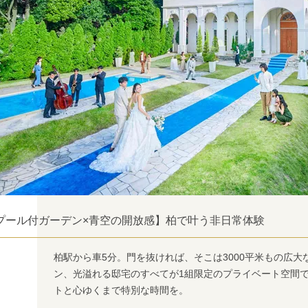
プール付ガーデン×青空の開放感】柏で叶う非日常体験
柏駅から車5分。門を抜ければ、そこは3000平米もの広
ン、光溢れる邸宅のすべてが1組限定のプライベート空間
トと心ゆくまで特別な時間を。