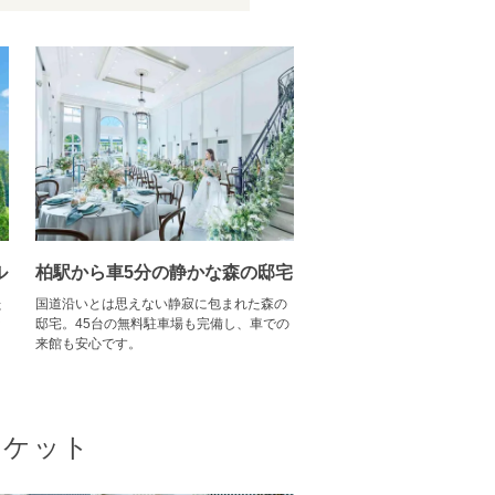
ル
柏駅から車5分の静かな森の邸宅
た
国道沿いとは思えない静寂に包まれた森の
ッ
邸宅。45台の無料駐車場も完備し、車での
来館も安心です。
ンケット