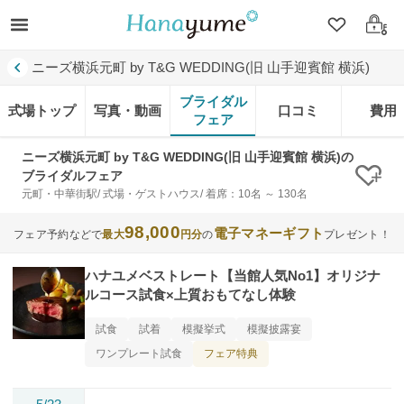
クリップ
ログ
ニーズ横浜元町 by T&G WEDDING(旧 山手迎賓館 横浜)
ブライダル
式場トップ
写真・動画
口コミ
費用
フェア
ニーズ横浜元町 by T&G WEDDING(旧 山手迎賓館 横浜)の
ブライダルフェア
クリ
元町・中華街駅/ 式場・ゲストハウス/ 着席：10名 ～ 130名
98,000
電子マネーギフト
フェア予約などで
最大
円分
の
プレゼント！
ハナユメベストレート【当館人気No1】オリジナ
ルコース試食×上質おもてなし体験
試食
試着
模擬挙式
模擬披露宴
フェア特典
ワンプレート試食