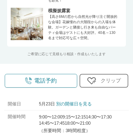
も必見！
模擬披露宴
【高さ6Mの窓から自然光が降り注ぐ開放的
な会場】花嫁憧れの大階段からの入場を体
験。ガーデンと隣接し行き来も自由なパー
ティ会場はゲストにも大好評。40名～130
名まで対応可な広々空間。
ご希望に応じて見積もり相談・作成もいたします
電話予約
クリップ
開催日
5月23日
別の開催日を見る
開催時間
9:00〜12:00
9:15〜12:15
14:30〜17:30
14:45〜17:45
18:00〜21:00
（所要時間：3時間程度）