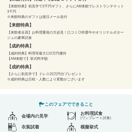
【来館特典】初見学で3千円ギフト、さらにAM来館でレストランチケット
3千円
※来館特典のギフトは後日メール送付
【来館特典】
【来館者全員】お料理重視の方必見！口コミ◎特選牛やオリジナルポター
ジュの豪華試食
【成約特典】
【成約特典】料理等最大110万円優待
【AM来館で】挙式料半額
【成約特典】
【さらに初見学で】ドレス20万円分プレゼント
※成約特典は日程・人数により変動がございます
このフェアでできること
お料理試食
会場内の見学
(ワンプレート試食)
衣装試着
模擬挙式