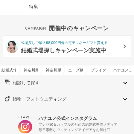
特集
開催中のキャンペーン
式場探しで最大98,000円分の電子マネーギフト貰える
結婚式場探しキャンペーン実施中
結婚式場を探すならハナユメ
神奈川県の結婚式場一覧
神奈川県横浜市の結婚式場一覧
ニーズ横浜元町 by T&G WEDDING
ブライダルフェア一覧
ハナユメベストレート【当館人気No1】オリジナルコース試食×上質おもてなし体験
相談して探す
指輪・フォトウエディング
TAP!
ハナユメ公式インスタグラム
＼
／
プレ花嫁＆カップルのための結婚式準備メディア
毎日素敵なウエディングアイデアをお届け♡