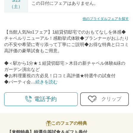
5/23
この日付にフェアはありません。
（土）
他のブライダルフェアを探す
【当館人気No1フェア】1組貸切邸宅でのおもてなしを体感◆
チャペルリニューアル！感動挙式体験◆プランナーがおふたり
の不安や希望に寄り添って丁寧にご説明◆お得な特典と口コミ
高評価の豪華試食もご用意。
◆＜駅から1分★１組貸切邸宅＞木目の新チャペル体験&緑の
ガーデン演出など
◆お料理重視の方必見！口コミ高評価★特選牛の試食付
◆パーティ会
…
続きを読む
電話予約
クリップ
このフェアの特典
【来館特典】特選⽜等試⾷＆ギフト券付