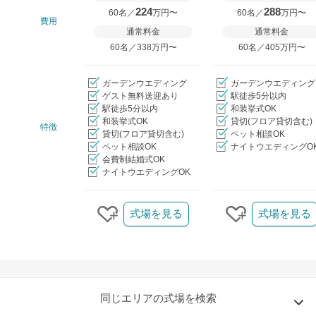
224
288
60名／
万円〜
60名／
万円〜
費用
通常料金
通常料金
60名／338万円〜
60名／405万円〜
ガーデンウエディング
ガーデンウエディング
ゲスト無料送迎あり
駅徒歩5分以内
駅徒歩5分以内
和装挙式OK
和装挙式OK
貸切(フロア貸切含む)
特徴
貸切(フロア貸切含む)
ペット相談OK
ペット相談OK
ナイトウエディングO
会費制結婚式OK
ナイトウエディングOK
クリップ/詳細を見る
式場を見る
式場を見る
クリップする
クリップする
同じエリアの式場を検索