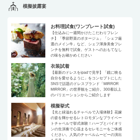
模擬披露宴
お料理試食(ワンプレート試食)
【仕込みに一週間かけたこだわりフレン
チ】「季節野菜のポタージュ」「シェフ厳
選のメイン牛」など、シェフ渾身美食フレ
ンチを無料で試食。ゲストへのおもてなし
の味をお確かめください
衣装試着
【最新のドレスをipadで見学】「鏡に映る
自分を愛せるように」をコンセプトにした
SNSで話題のドレスブランド「MIRROR
MIRROR」の世界観をご紹介。300着以上
のバリエーションからご紹介します
模擬挙式
【光と緑溢れるチャペルで入場体験】花嫁
の姿を輝かせるレトロモダンなプライベー
トチャペルで挙式体験！ハープとバイオリ
ンの生演奏で心温まるセレモニーをご体感
ください。人気のチャペルムービーの演出