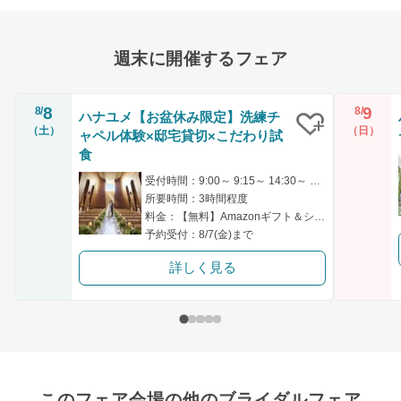
週末に開催するフェア
8
9
8/
8/
ハナユメ【お盆休み限定】洗練チ
（土）
（日）
ャペル体験×邸宅貸切×こだわり試
クリップ
食
受付時間：9:00～ 9:15～ 14:30～ 14:45～ 18:00～
所要時間：3時間程度
料金：【無料】Amazonギフト＆シェフ厳選の特別試食付き！
予約受付：8/7(金)まで
詳しく見る
このフェア会場の他のブライダルフェア