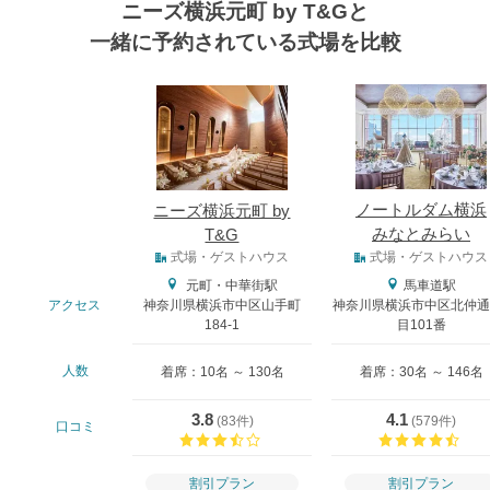
ニーズ横浜元町 by T&Gと
一緒に予約されている式場を比較
式場
ノートルダム横浜
ニーズ横浜元町 by
みなとみらい
T&G
式場タイプ
式場・ゲストハウス
式場・ゲストハウス
元町・中華街駅
馬車道駅
アクセス
神奈川県横浜市中区山手町
神奈川県横浜市中区北仲通
184-1
目101番
人数
着席：10名 ～ 130名
着席：30名 ～ 146名
3.8
4.1
(
83件
)
(
579件
)
口コミ
口コミ評価
口コ
割引プラン
割引プラン