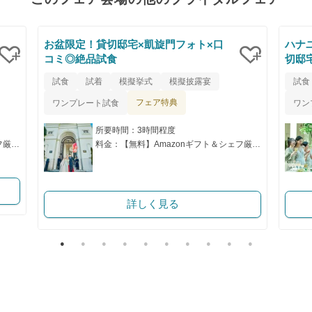
お盆限定！貸切邸宅×凱旋門フォト×口
ハナ
コミ◎絶品試食
切邸
クリップ
クリップ
試食
試着
模擬挙式
模擬披露宴
試食
フェア特典
ワンプレート試食
ワン
所要時間：3時間程度
料金：【無料】Amazonギフト＆シェフ厳選の特別試食付き！
料金：【無料】Amazonギフト＆シェフ厳選の特別試食付き！
詳しく見る