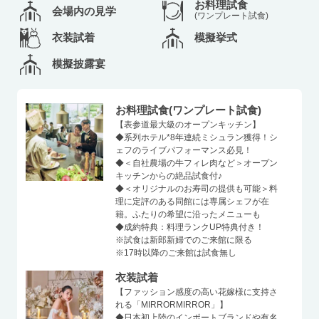
お料理試食
会場内の見学
(ワンプレート試食)
衣装試着
模擬挙式
模擬披露宴
お料理試食(ワンプレート試食)
【表参道最大級のオープンキッチン】
◆系列ホテル*8年連続ミシュラン獲得！シ
ェフのライブパフォーマンス必見！
◆＜自社農場の牛フィレ肉など＞オープン
キッチンからの絶品試食付♪
◆＜オリジナルのお寿司の提供も可能＞料
理に定評のある同館には専属シェフが在
籍。ふたりの希望に沿ったメニューも
◆成約特典：料理ランクUP特典付き！
※試食は新郎新婦でのご来館に限る
※17時以降のご来館は試食無し
衣装試着
【ファッション感度の高い花嫁様に支持さ
れる「MIRRORMIRROR」】
◆日本初上陸のインポートブランドや有名