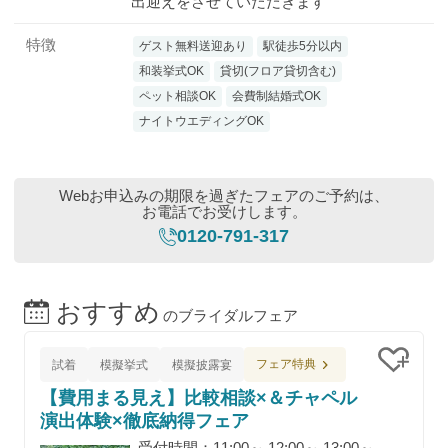
出迎えをさせていただきます
特徴
ゲスト無料送迎あり
駅徒歩5分以内
和装挙式OK
貸切(フロア貸切含む)
ペット相談OK
会費制結婚式OK
ナイトウエディングOK
Webお申込みの期限を過ぎたフェアのご予約は、
お電話でお受けします。
0120-791-317
おすすめ
のブライダルフェア
フェア特典
試着
模擬挙式
模擬披露宴
クリッ
【費用まる見え】比較相談×＆チャペル
演出体験×徹底納得フェア