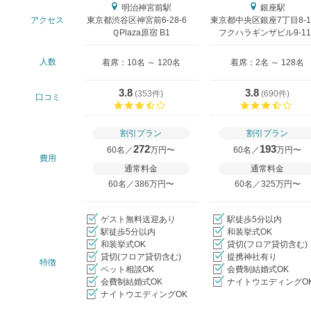
明治神宮前駅
銀座駅
アクセス
東京都渋谷区神宮前6-28-6
東京都中央区銀座7丁目8-
ＱPlaza原宿 B1
フクハラギンザビル9-11
人数
着席：10名 ～ 120名
着席：2名 ～ 128名
3.8
3.8
(
353件
)
(
690件
)
口コミ
口コミ評価
口コ
割引プラン
割引プラン
272
193
60名／
万円〜
60名／
万円〜
費用
通常料金
通常料金
60名／386万円〜
60名／325万円〜
ゲスト無料送迎あり
駅徒歩5分以内
駅徒歩5分以内
和装挙式OK
和装挙式OK
貸切(フロア貸切含む)
貸切(フロア貸切含む)
提携神社有り
特徴
ペット相談OK
会費制結婚式OK
会費制結婚式OK
ナイトウエディングO
ナイトウエディングOK