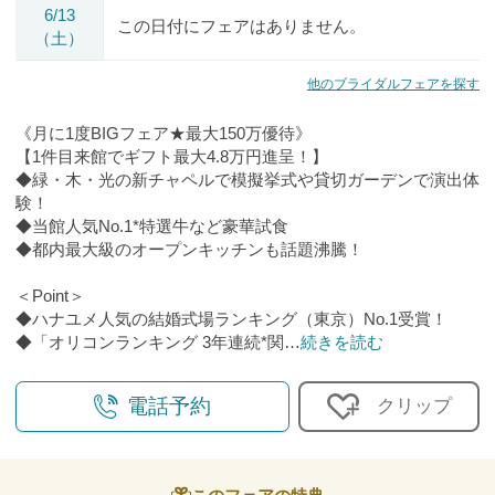
6/13
この日付にフェアはありません。
（土）
他のブライダルフェアを探す
《月に1度BIGフェア★最大150万優待》
【1件目来館でギフト最大4.8万円進呈！】
◆緑・木・光の新チャペルで模擬挙式や貸切ガーデンで演出体
験！
◆当館人気No.1*特選牛など豪華試食
◆都内最大級のオープンキッチンも話題沸騰！
＜Point＞
◆ハナユメ人気の結婚式場ランキング（東京）No.1受賞！
◆「オリコンランキング 3年連続*関
…
続きを読む
電話予約
クリップ