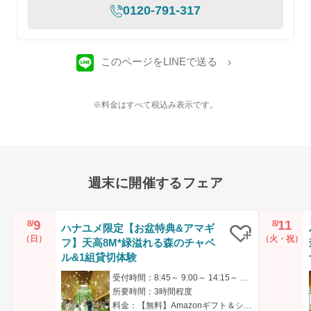
0120-791-317
このページをLINEで送る
※料金はすべて税込み表示です。
週末に開催するフェア
9
11
8/
8/
ハナユメ限定【お盆特典&アマギ
（日）
（火・祝）
フ】天高8M*緑溢れる森のチャペ
クリップ
ル&1組貸切体験
受付時間：8:45～ 9:00～ 14:15～ 14:30～ 17:00～
所要時間：3時間程度
料金：【無料】Amazonギフト＆シェフ厳選の特別試食付き