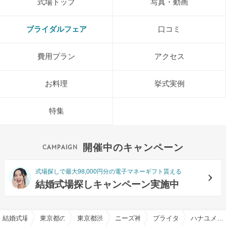
式場トップ
写真・動画
ブライダルフェア
口コミ
費用プラン
アクセス
お料理
挙式実例
特集
開催中のキャンペーン
式場探しで最大98,000円分の電子マネーギフト貰える
結婚式場探しキャンペーン実施中
結婚式場を探すならハナユメ
東京都の結婚式場一覧
東京都渋谷区の結婚式場一覧
ニーズ神宮前 by T&G WEDDING
ブライダルフェア一覧
ハナユメ限定【月1BIG】森のチャペル&貸切ガーデン体験★特選牛試食&アマギフ付