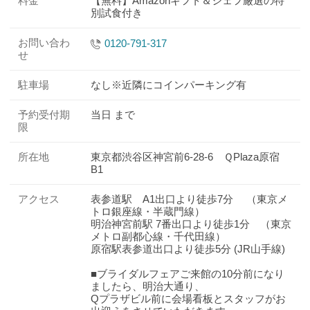
料金
【無料】Amazonギフト＆シェフ厳選の特
別試食付き
お問い合わ
0120-791-317
せ
駐車場
なし※近隣にコインパーキング有
予約受付期
当日 まで
限
所在地
東京都渋谷区神宮前6-28-6 ＱPlaza原宿
B1
アクセス
表参道駅 A1出口より徒歩7分 （東京メ
トロ銀座線・半蔵門線）
明治神宮前駅 7番出口より徒歩1分 （東京
メトロ副都心線・千代田線）
原宿駅表参道出口より徒歩5分 (JR山手線)
■ブライダルフェアご来館の10分前になり
ましたら、明治大通り、
Qプラザビル前に会場看板とスタッフがお