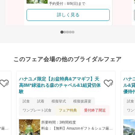
予約受付：8/9(日)まで
詳しく見る
このフェア会場の他のブライダルフェア
ハナユメ限定【お盆特典&アマギフ】天
ハナ
高8M*緑溢れる森のチャペル&1組貸切体
ル&
験
優待
クリップ
クリップ
試食
試着
模擬挙式
模擬披露宴
試食
フェア特典
ワンプレート試食
受付終了間近
ワン
所要時間：3時間程度
料金：【無料】Amazonギフト＆シェフ厳選の特別試食付き
料金：【無料】Amazonギフト＆シェフ厳選の特別試食付き