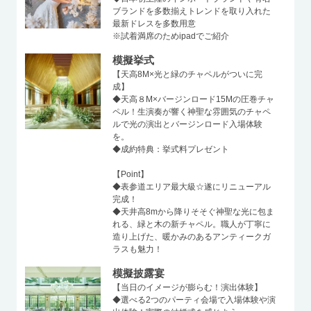
ブランドを多数揃えトレンドを取り入れた
最新ドレスを多数用意
※試着満席のためipadでご紹介
模擬挙式
【天高8M×光と緑のチャペルがついに完
成】
◆天高８M×バージンロード15Mの圧巻チャ
ペル！生演奏が響く神聖な雰囲気のチャペ
ルで光の演出とバージンロード入場体験
を。
◆成約特典：挙式料プレゼント
【Point】
◆表参道エリア最大級☆遂にリニューアル
完成！
◆天井高8mから降りそそぐ神聖な光に包ま
れる、緑と木の新チャペル。職人が丁寧に
造り上げた、暖かみのあるアンティークガ
ラスも魅力！
模擬披露宴
【当日のイメージが膨らむ！演出体験】
◆選べる2つのパーティ会場で入場体験や演