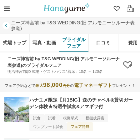
クリップ
ログ
ニーズ神宮前 by T&G WEDDING(旧 アルモニーソルーナ表
参道)
ブライダル
式場トップ
写真・動画
口コミ
費用
フェア
ニーズ神宮前 by T&G WEDDING(旧 アルモニーソルーナ
表参道)のブライダルフェア
クリ
明治神宮前駅/ 式場・ゲストハウス/ 着席：10名 ～ 120名
98,000
電子マネーギフト
フェア予約などで
最大
円分
の
プレゼント！
ハナユメ限定【月1BIG】森のチャペル&貸切ガー
デン体験★特選牛試食&アマギフ付
試食
試着
模擬挙式
模擬披露宴
フェア特典
ワンプレート試食