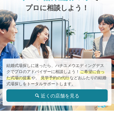
プロに相談しよう！
結婚式場探しに迷ったら、ハナユメウエディングデス
クでプロのアドバイザーに相談しよう！
ご希望に合っ
た式場の提案
や、
見学予約の代行
などおふたりの結婚
式場探しをトータルサポートします。
近くの店舗を見る