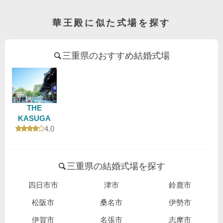
華王殿に似た式場を探す
三重県のおすすめ結婚式場
THE
KASUGA
口コミ評価
4.0
三重県の結婚式場を探す
四日市市
津市
鈴鹿市
松阪市
桑名市
伊勢市
伊賀市
名張市
志摩市