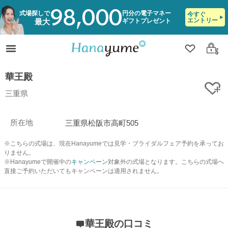
98,000
式場探しで
円分の電子マネー
今すぐ
エントリー
ギフトプレゼント
最大
クリップ
ログ
華王殿
ク
三重県
所在地
三重県松阪市高町505
※こちらの式場は、現在Hanayumeでは見学・ブライダルフェア予約を承ってお
りません。
※Hanayumeで開催中の
キャンペーン
対象外の式場となります。こちらの式場へ
直接ご予約いただいてもキャンペーンは適用されません。
華王殿の口コミ