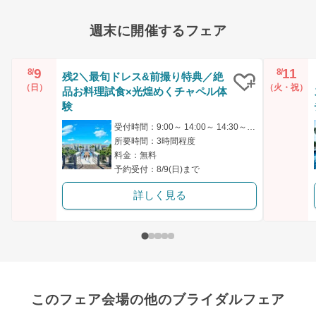
週末に開催するフェア
9
11
8/
8/
残2＼最旬ドレス&前撮り特典／絶
（日）
（火・祝）
品お料理試食×光煌めくチャペル体
クリップ
験
受付時間：9:00～ 14:00～ 14:30～ 18:00～
所要時間：3時間程度
料金：無料
予約受付：8/9(日)まで
詳しく見る
このフェア会場の他のブライダルフェア