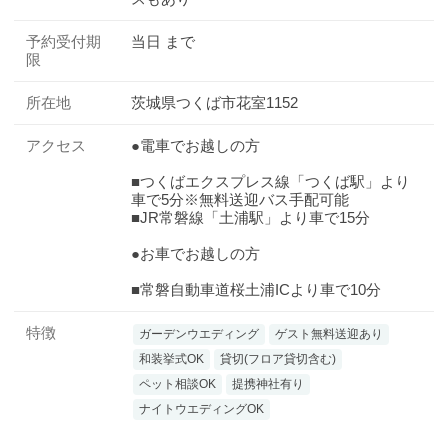
予約受付期
当日 まで
限
所在地
茨城県つくば市花室1152
アクセス
●電車でお越しの方
■つくばエクスプレス線「つくば駅」より
車で5分※無料送迎バス手配可能
■JR常磐線「土浦駅」より車で15分
●お車でお越しの方
■常磐自動車道桜土浦ICより車で10分
特徴
ガーデンウエディング
ゲスト無料送迎あり
和装挙式OK
貸切(フロア貸切含む)
ペット相談OK
提携神社有り
ナイトウエディングOK