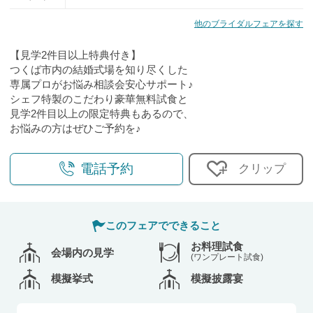
他のブライダルフェアを探す
【見学2件目以上特典付き】
つくば市内の結婚式場を知り尽くした
専属プロがお悩み相談会安心サポート♪
シェフ特製のこだわり豪華無料試食と
見学2件目以上の限定特典もあるので、
お悩みの方はぜひご予約を♪
電話予約
クリップ
このフェアでできること
お料理試食
会場内の見学
(ワンプレート試食)
模擬挙式
模擬披露宴