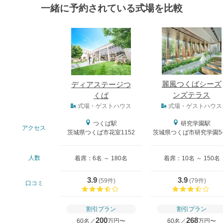
一緒に予約されている式場を比較
式場
麗風つくばシーズ
ディアステージつ
ンズテラス
くば
式場タイプ
式場・ゲストハウス
式場・ゲストハウス
つくば駅
研究学園駅
アクセス
茨城県つくば市花室1152
茨城県つくば市研究学園5-
人数
着席：6名 ～ 180名
着席：10名 ～ 150名
3.9
3.9
(
59件
)
(
79件
)
口コミ
口コミ評価
口コ
割引プラン
割引プラン
200
268
60名／
万円〜
60名／
万円〜