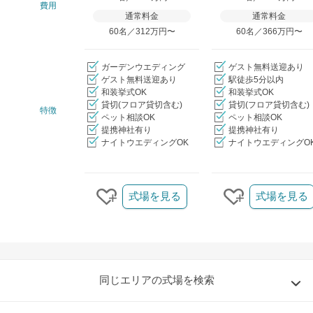
費用
通常料金
通常料金
60名／312万円〜
60名／366万円〜
ガーデンウエディング
ゲスト無料送迎あり
ゲスト無料送迎あり
駅徒歩5分以内
和装挙式OK
和装挙式OK
貸切(フロア貸切含む)
貸切(フロア貸切含む)
特徴
ペット相談OK
ペット相談OK
提携神社有り
提携神社有り
ナイトウエディングOK
ナイトウエディングO
クリップ/詳細を見る
式場を見る
式場を見る
クリップする
クリップする
同じエリアの式場を検索