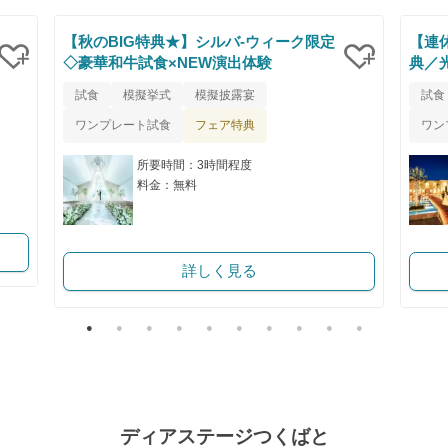
【秋のBIG特典★】シルバ-ウィーク限定
【連
◇豪華和牛試食×NEW演出体験
典／
クリップ
クリップ
試食
模擬挙式
模擬披露宴
試食
フェア特典
ワンプレート試食
ワン
所要時間：3時間程度
料金：無料
詳しく見る
ディアステージつくばと