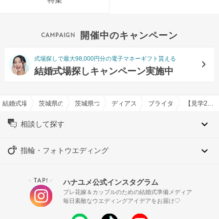
開催中のキャンペーン
式場探しで最大98,000円分の電子マネーギフト貰える
結婚式場探しキャンペーン実施中
結婚式場を探すならハナユメ
茨城県の結婚式場一覧
茨城県つくば市の結婚式場一覧
ディアステージつくば フォレストテ
ブライダルフェア一覧
【見学2件目以上の方】豪華試食付き！《会場選び&見積もり》徹底比較のお悩み相談会
相談して探す
指輪・フォトウエディング
TAP!
ハナユメ公式インスタグラム
＼
／
プレ花嫁＆カップルのための結婚式準備メディア
毎日素敵なウエディングアイデアをお届け♡