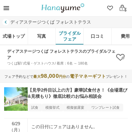
クリップ
ログ
ディアステージつくば フォレストテラス
ブライダル
式場トップ
写真
口コミ
費用
フェア
ディアステージつくば フォレストテラスのブライダルフェ
ア
クリ
つくば駅/ 式場・ゲストハウス/ 着席：6名 ～ 180名
98,000
電子マネーギフト
フェア予約などで
最大
円分
の
プレゼント！
【見学2件目以上の方】豪華試食付き！《会場選び
&見積もり》徹底比較のお悩み相談会
試食
模擬挙式
模擬披露宴
ワンプレート試食
6/29
この日付にフェアはありません。
（月）