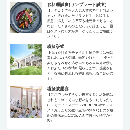
お料理試食(ワンプレート試食)
【クチコミでも大人気の贅沢料理】当店シ
ェフが選び抜いたブランド牛・常陸牛をご
用意。添えている野菜も地元産であること
など、たくさんのこだわりが詰まった一皿
はゲストにも大好評！ゆったりとご堪能く
ださい。
模擬挙式
【憧れを叶えるチャペル】扉の先には光に
満ちあふれる空間。季節や時と共に 様々な
美しさをみせる温かみのある自然光が優し
くおふたりの表情を照らします。感謝を伝
え、祝福に包まれる特別感溢れるご結婚式
を♪
模擬披露宴
【ここでしかできない披露宴を】結婚式は
どれも一緒…そんな想いをもったおふたり
にこそディアステージWEDDINGがオスス
メ！おふたりの生い立ちや好きなものを最
新の映像演出に詰め込んで特別な時間が実
現♪