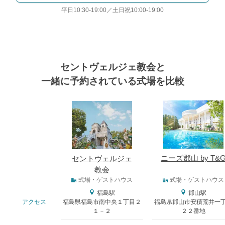
平日10:30-19:00／土日祝10:00-19:00
セントヴェルジェ教会と
一緒に予約されている式場を比較
式場
ニーズ郡山 by T&
セントヴェルジェ
教会
式場タイプ
式場・ゲストハウス
式場・ゲストハウス
福島駅
郡山駅
おトクな特典つきフェア
アクセス
福島県福島市南中央１丁目２
福島県郡山市安積荒井一
フェア一覧
8/8
残◯
(土)
１－２
２２番地
【成約特典*最大100万円特典】