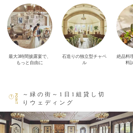
最大3時間披露宴で、
石造りの独立型チャペ
絶品料
もっと自由に
ル
料
～緑の街～1日1組貸し切
POINT
1
りウェディング