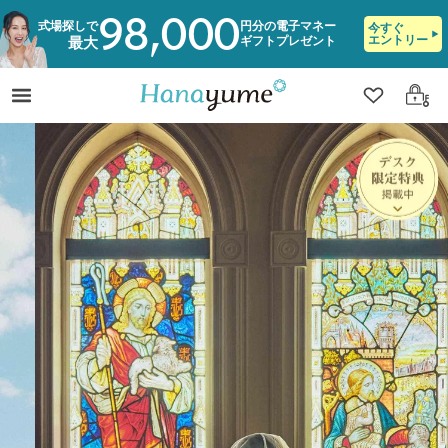
98,000
式場探しで
円分の電子マネー
今すぐ
エントリー
ギフトプレゼント
最大
クリップ
ログ