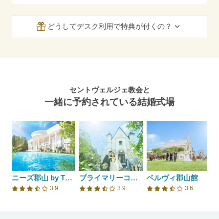
どうしてデスク利用で特典が付くの？
セントヴェルジェ教会と
一緒に予約されている結婚式場
ニーズ郡山 by T&G WEDDING(旧 アーククラブ迎賓館 郡山)
ブライマリーコート/SKYPALACE ASSOCIATES
ベルヴィ郡山館
3.9
3.9
3.6
口コミ評価
口コミ評価
口コミ評価