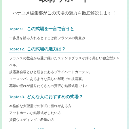
ハナユメ編集部がこの式場の魅力を徹底解説します！
この式場を一言で言うと
Topics1.
一歩足を踏み入れるとそこは南フランスの街並み！
この式場の魅力は？
Topics2.
フランスの教会から受け継いだステンドグラスが輝く美しい独立型チャ
ペル。
披露宴会場とひと続きにあるプライベートガーデン。
ヨーロッパにあるような美しい邸宅での披露宴。
花嫁の憧れが盛りだくさんの贅沢な結婚式場です♪
どんな人におすすめの式場？
Topics3.
本格的な大聖堂での挙式に憧れがある方
アットホームな結婚式がしたい方
貸切ウエディングご希望の方