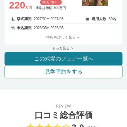
220
90万円OFF
万円
通常提示額:309万円
挙式期間
2027/01〜2027/03
適用人数
60名
申込期間
2026/03〜2026/08
特典を詳しく見る
もっと見る
この式場のフェア一覧へ
見学予約をする
REVIEW
口コミ総合評価
口コミ評価