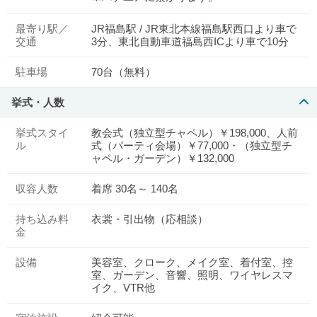
最寄り駅／
JR福島駅 / JR東北本線福島駅西口より車で
交通
3分、東北自動車道福島西ICより車で10分
駐車場
70台（無料）
挙式・人数
挙式スタイ
教会式（独立型チャペル）￥198,000、人前
ル
式（パーティ会場）￥77,000・（独立型チ
ャペル・ガーデン）￥132,000
収容人数
着席 30名～ 140名
持ち込み料
衣裳・引出物（応相談）
金
設備
美容室、クローク、メイク室、着付室、控
室、ガーデン、音響、照明、ワイヤレスマ
イク、VTR他