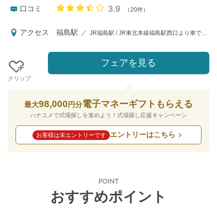
口コミ評価
3.9
口コミ
（20件）
アクセス
福島駅
／
JR福島駅 / JR東北本線福島駅西口より車で3分、東北自動車道福島西ICより車で10分
フェアを見る
クリップ
98,000
電子マネーギフトもらえる
最大
円分
ハナユメで式場探しを進めよう！式場探し応援キャンペーン
エントリーはこちら
お客様は未エントリーです
POINT
おすすめポイント