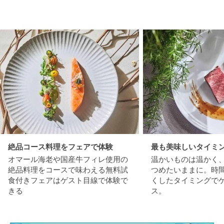
絶品コース料理をフェアで体験
最も美味しいタイミ
オマール海老や国産牛フィレ使用の
温かいものは温かく
絶品料理をコースで味わえる無料試
つめたいままに。時
食付きフェアはゲスト目線で体験で
くしたタイミングで
きる
ス。