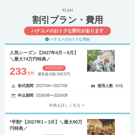
PLAN
割引プラン・費用
ハナユメのおトクな割引があります
ハナユメがおトクな理由
人気シーズン【2027年4月～6月】
＼最大74万円特典／
233
74万円OFF
万円
通常提示額:306万円
挙式期間
2027/04〜2027/06
適用人数
60名
申込期間
2026/08〜2026/08
特典を詳しく見る
*早割*【2027年1～3月】＼最大90万
円特典／