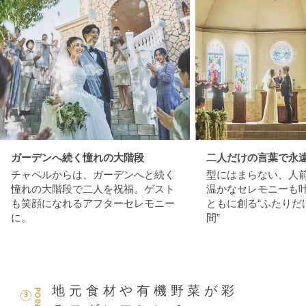
ガーデンへ続く憧れの大階段
二人だけの言葉で永
チャペルからは、ガーデンへと続く
型にはまらない、人
憧れの大階段で二人を祝福。ゲスト
温かなセレモニーも
も笑顔になれるアフターセレモニー
ともに創る“ふたりだ
に。
間”
地元食材や有機野菜が彩
POINT
3