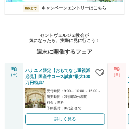
キャンペーンエントリーはこちら
8/6まで
セントヴェルジェ教会が
気になったら、実際に見に行こう！
週末に開催するフェア
8
9
8/
8/
ハナユメ限定【おもてなし重視派
（土）
（日）
必見】国産牛コース試食*最大100
クリップ
万円特典*
受付時間：9:00～ 10:00～ 15:00～ 17:00～
所要時間：2時間30分程度
料金：無料
予約受付：8/7(金)まで
詳しく見る