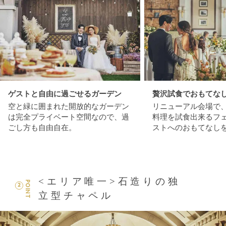
ゲストと自由に過ごせるガーデン
贅沢試食でおもてな
空と緑に囲まれた開放的なガーデン
リニューアル会場で
は完全プライベート空間なので、過
料理を試食出来るフ
ごし方も自由自在。
ストへのおもてなし
<エリア唯一>石造りの独
POINT
2
立型チャペル