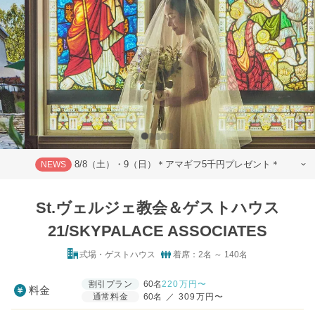
8/8（土）・9（日）＊アマギフ5千円プレゼント＊
NEWS
St.ヴェルジェ教会＆ゲストハウス
21/SKYPALACE ASSOCIATES
式場・ゲストハウス
着席：2名 ～ 140名
割引プラン
60名
220
万円〜
料金
通常料金
60名
／
309万円〜