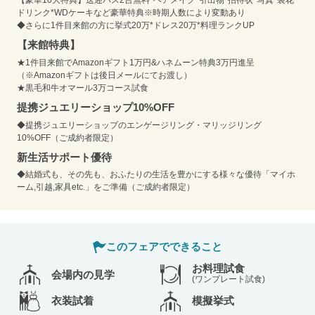
【豪華10大特典】送迎バス2台無料*ヘアメイク*引出物*招待状*写真*装花*
ドリンク*WDケーキなど豪華特典※時期人数により変動あり
◆さらに1件目来館の方に挙式20万*ドレス20万*料理ランクUP
【来館特典】
★1件目来館でAmazonギフト1万円&ハネムーン特典3万円進呈
（※Amazonギフトは後日メールにてお渡し）
★黒毛和牛オマール3万コース試食
提携ジュエリーショップ10%OFF
◆提携ジュエリーショップのエンゲージリング・マリッジリング
10%OFF（ご成約者限定）
新生活サポート優待
◆結婚式も、その先も、おふたりの生活を豊かにする様々な優待「マイホ
ーム,引越,家具etc.」をご準備（ご成約者限定）
このフェアでできること
お料理試食
会場内の見学
(ワンプレート試食)
衣装試着
模擬挙式