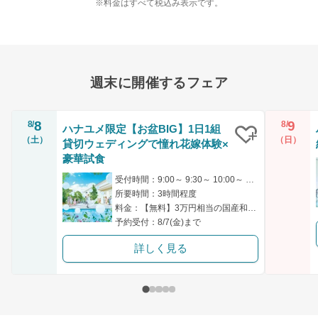
※料金はすべて税込み表示です。
週末に開催するフェア
8
9
8/
8/
ハナユメ限定【お盆BIG】1日1組
（土）
（日）
貸切ウェディングで憧れ花嫁体験×
クリップ
豪華試食
受付時間：9:00～ 9:30～ 10:00～ 14:30～ 18:00～
所要時間：3時間程度
料金：【無料】3万円相当の国産和牛＆オマール海老コース試食付
予約受付：8/7(金)まで
詳しく見る