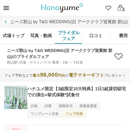
クリップ
ログ
ニーズ郡山 by T&G WEDDING(旧 アーククラブ迎賓館 郡山)
ブライダル
式場トップ
写真・動画
口コミ
費用
フェア
ニーズ郡山 by T&G WEDDING(旧 アーククラブ迎賓館 郡
山)のブライダルフェア
クリ
郡山駅/ 式場・ゲストハウス/ 着席：2名 ～ 142名
98,000
電子マネーギフト
フェア予約などで
最大
円分
の
プレゼント！
ハナユメ限定【3組限定10大特典】1日1組貸切邸宅
での演出×挙式体験*試食付
試食
試着
模擬挙式
模擬披露宴
フェア特典
ワンプレート試食