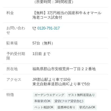
（所要時間：3時間程度）
料金
【無料】3万円相当の国産和牛＆オマール
海老コース試食付
お問い合わ
0120-791-317
せ
駐車場
57台（無料）
予約受付期
1日前 まで
限
所在地
福島県郡山市安積荒井一丁目２２番地
アクセス
JR郡山駅より車で10分
東北自動車道郡山南ICより車で5分
特徴
ガーデンウエディング
ゲスト無料送迎あり
和装挙式OK
貸切(フロア貸切含む)
ペット相談OK
提携神社有り
挙式のみOK