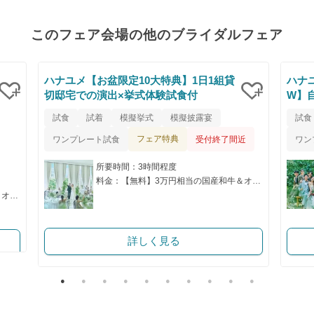
このフェア会場の他のブライダルフェア
ハナユメ【お盆限定10大特典】1日1組貸
ハナ
切邸宅での演出×挙式体験試食付
W】
クリップ
クリップ
試食
試着
模擬挙式
模擬披露宴
試食
フェア特典
ワンプレート試食
受付終了間近
ワン
所要時間：3時間程度
料金：【無料】3万円相当の国産和牛＆オマール海老コース試食付
料金：【無料】3万円相当の国産和牛＆オマール海老コース試食付
詳しく見る