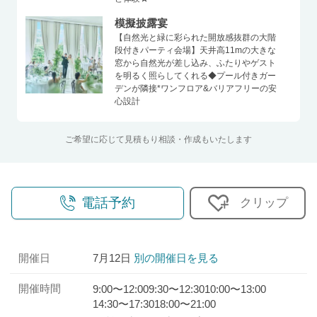
模擬披露宴
【自然光と緑に彩られた開放感抜群の大階
段付きパーティ会場】天井高11mの大きな
窓から自然光が差し込み、ふたりやゲスト
を明るく照らしてくれる◆プール付きガー
デンが隣接*ワンフロア&バリアフリーの安
心設計
ご希望に応じて見積もり相談・作成もいたします
電話予約
クリップ
開催日
7月12日
別の開催日を見る
開催時間
9:00〜12:00
9:30〜12:30
10:00〜13:00
14:30〜17:30
18:00〜21:00