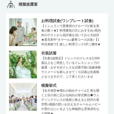
模擬披露宴
お料理試食(ワンプレート試食)
【ミシュランで星獲得のグループが創る美
食の数々★】料理重視の方におすすめ♪県内
外のゲストから高評価を頂いており大好評
★黒毛和牛*オマール♪豪華コース試食♪【1
件目来館で】嬉しい料理ランクUPご優待★
衣装試着
【先着1組限定】トレンドのドレスを3,000
着以上をご用意しているドレスショップの
厳選・おすすめドレスを試着可能♪花嫁体験
でイメージを膨らませて！※試着は先着順
となりますので、ご了承くださいませ
模擬挙式
【全天候型★憧れの純白チャペル】扉を開
くと目の前に広がる純白の挙式舞台◆ウェ
ディングドレスが抜群に映えると好評の美
空間♪感謝の想いを伝えるチャペルムービー
や雲の上にいるような神秘的な雲海演出な
ど体験★