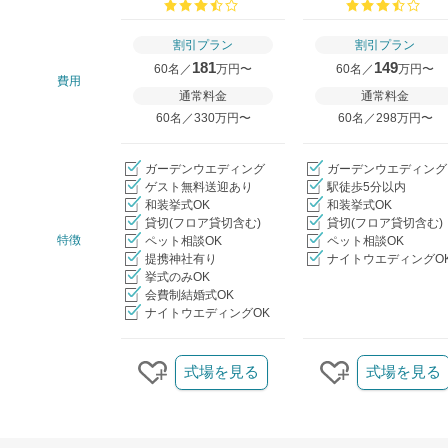
口コミ評価
口コ
割引プラン
割引プラン
181
149
60名／
万円〜
60名／
万円〜
費用
通常料金
通常料金
60名／330万円〜
60名／298万円〜
ガーデンウエディング
ガーデンウエディング
ゲスト無料送迎あり
駅徒歩5分以内
和装挙式OK
和装挙式OK
貸切(フロア貸切含む)
貸切(フロア貸切含む)
特徴
ペット相談OK
ペット相談OK
提携神社有り
ナイトウエディングO
挙式のみOK
会費制結婚式OK
ナイトウエディングOK
クリップ/詳細を見る
式場を見る
式場を見る
クリップする
クリップする