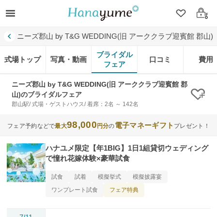
クリップ
ログ
ニーズ郡山 by T&G WEDDING(旧 アーククラブ迎賓館 郡山)
ブライダル
式場トップ
写真・動画
口コミ
費用
フェア
ニーズ郡山 by T&G WEDDING(旧 アーククラブ迎賓館 郡
山)のブライダルフェア
クリ
郡山駅/ 式場・ゲストハウス/ 着席：2名 ～ 142名
98,000
電子マネーギフト
フェア予約などで
最大
円分
の
プレゼント！
ハナユメ限定【年1BIG】1日1組貸切ウェディング
で憧れ花嫁体験×豪華試食
試食
試着
模擬挙式
模擬披露宴
フェア特典
ワンプレート試食