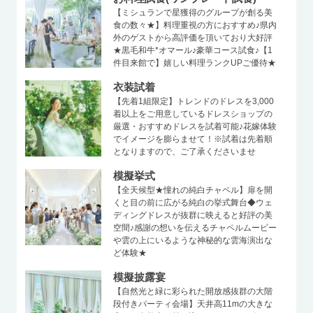
【ミシュランで星獲得のグループが創る美
食の数々★】料理重視の方におすすめ♪県内
外のゲストから高評価を頂いており大好評
★黒毛和牛*オマール♪豪華コース試食♪【1
件目来館で】嬉しい料理ランクUPご優待★
衣装試着
【先着1組限定】トレンドのドレスを3,000
着以上をご用意しているドレスショップの
厳選・おすすめドレスを試着可能♪花嫁体験
でイメージを膨らませて！※試着は先着順
となりますので、ご了承くださいませ
模擬挙式
【全天候型★憧れの純白チャペル】扉を開
くと目の前に広がる純白の挙式舞台◆ウェ
ディングドレスが抜群に映えると好評の美
空間♪感謝の想いを伝えるチャペルムービー
や雲の上にいるような神秘的な雲海演出な
ど体験★
模擬披露宴
【自然光と緑に彩られた開放感抜群の大階
段付きパーティ会場】天井高11mの大きな