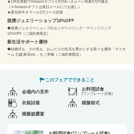
★1件目来館でAmazonギフト1万円&ハネムーン特典3万円進呈
（※Amazonギフトは後日メールにてお渡し）
★黒毛和牛オマール3万コース試食
提携ジュエリーショップ10%OFF
◆提携ジュエリーショップのエンゲージリング・マリッジリング
10%OFF（ご成約者限定）
新生活サポート優待
◆結婚式も、その先も、おふたりの生活を豊かにする様々な優待「マイホ
ーム,引越,家具etc.」をご準備（ご成約者限定）
このフェアでできること
お料理試食
会場内の見学
(ワンプレート試食)
衣装試着
模擬挙式
模擬披露宴
お料理試食(ワンプレート試食)