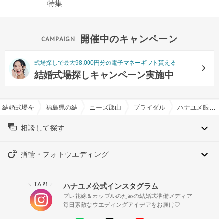
特集
開催中のキャンペーン
式場探しで最大98,000円分の電子マネーギフト貰える
結婚式場探しキャンペーン実施中
結婚式場を探すならハナユメ
福島県の結婚式場一覧
ニーズ郡山 by T&G WEDDING(旧 アーク
ブライダルフェア一覧
ハナユメ限定【年1BIG】1日1組貸切ウェディングで憧れ花嫁体験×豪華試食
相談して探す
指輪・フォトウエディング
TAP!
ハナユメ公式インスタグラム
＼
／
プレ花嫁＆カップルのための結婚式準備メディア
毎日素敵なウエディングアイデアをお届け♡