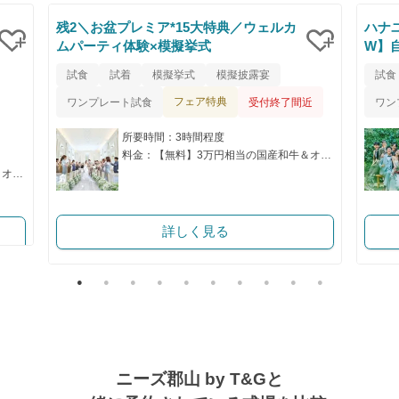
残2＼お盆プレミア*15大特典／ウェルカ
ハナ
ムパーティ体験×模擬挙式
W】
クリップ
クリップ
試食
試着
模擬挙式
模擬披露宴
試食
フェア特典
ワンプレート試食
受付終了間近
ワン
所要時間：3時間程度
料金：【無料】3万円相当の国産和牛＆オマール海老コース試食付
料金：【無料】3万円相当の国産和牛＆オマール海老コース試食付
詳しく見る
ニーズ郡山 by T&Gと