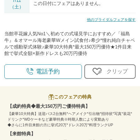
7/11
この日付にフェアはありません。
（土）
他のブライダルフェアを探す
当館卒花嫁人気No1＼初めての式場見学におすすめ／「福島
牛』＆オマール海老豪華Wメイン試食付♪希少*憧れ純白チャペ
ルで感動挙式体験♪豪華10大特典*最大150万円優待★1件目来
館で挙式全額×新作ドレスも20万円優待
電話予約
クリップ
このフェアの特典
【成約特典◆最大150万円ご優待特典】
【豪華10大特典】送迎バス2台無料*ヘアメイク*引出物*招待状*写真*装花*
ドリンク*WDケーキなど豪華特典※時期人数により変動あり
◆さらに1件目来館の方に挙式20万*ドレス20万*料理ランクUP
【来館特典】