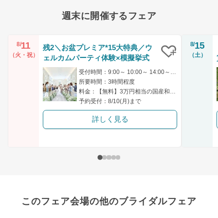
週末に開催するフェア
11
15
8/
8/
残2＼お盆プレミア*15大特典／ウ
（火・祝）
（土）
ェルカムパーティ体験×模擬挙式
クリップ
受付時間：9:00～ 10:00～ 14:00～ 14:30～ 18:00～
所要時間：3時間程度
料金：【無料】3万円相当の国産和牛＆オマール海老コース試食付
予約受付：8/10(月)まで
詳しく見る
このフェア会場の他のブライダルフェア