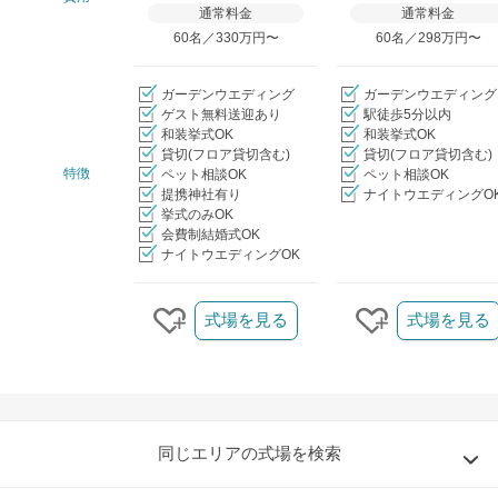
通常料金
通常料金
60名／330万円〜
60名／298万円〜
ガーデンウエディング
ガーデンウエディング
ゲスト無料送迎あり
駅徒歩5分以内
和装挙式OK
和装挙式OK
貸切(フロア貸切含む)
貸切(フロア貸切含む)
特徴
ペット相談OK
ペット相談OK
提携神社有り
ナイトウエディングO
挙式のみOK
会費制結婚式OK
ナイトウエディングOK
クリップ/詳細を見る
式場を見る
式場を見る
クリップする
クリップする
同じエリアの式場を検索