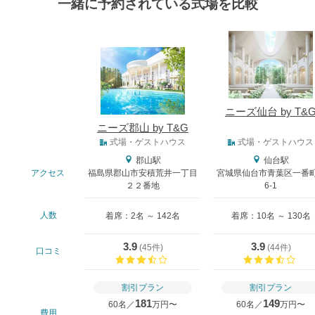
一緒に予約されている式場を比較
式場
ニーズ仙台 by T&
ニーズ郡山 by T&G
式場タイプ
式場・ゲストハウス
式場・ゲストハウス
郡山駅
仙台駅
アクセス
福島県郡山市安積荒井一丁目
宮城県仙台市青葉区一番町
２２番地
6-1
人数
着席：2名 ～ 142名
着席：10名 ～ 130名
3.9
3.9
(
45件
)
(
44件
)
口コミ
口コミ評価
口コ
割引プラン
割引プラン
181
149
60名／
万円〜
60名／
万円〜
費用