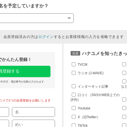
名を予定していますか？
会員登録済みの方は
ログイン
するとお客様情報の入力を省略できます
ハナユメを知ったき
任意
トでかんたん登録！
TVCM
会員登録する
ラジオ (J-WAVE)
生年月日・電話番号が自動入力されます
インターネット記事
な
口コミ（SNSやWEB上での
評判）
たりで1つの会員登録をお願いします
Youtube
X（旧Twitter）
TikTok