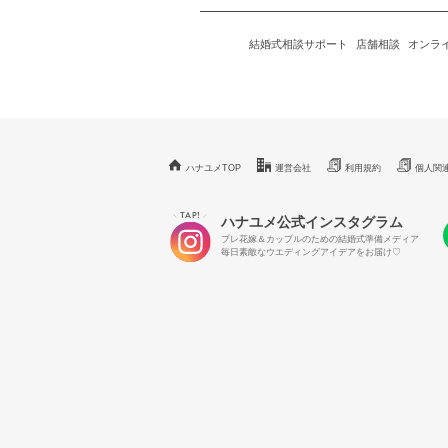
結婚式相談サポート
店舗相談
オンラ
ハナユメTOP
運営会社
利用規約
個人関
TAP!
＼
／
ハナユメ公式インスタグラム
プレ花嫁＆カップルのための結婚式準備メディア
毎日素敵なウエディングアイデアをお届け♡