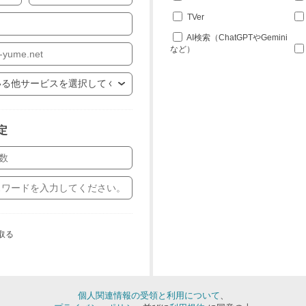
TVer
AI検索（ChatGPTやGemini
など）
定
取る
個人関連情報の受領と利用について
、