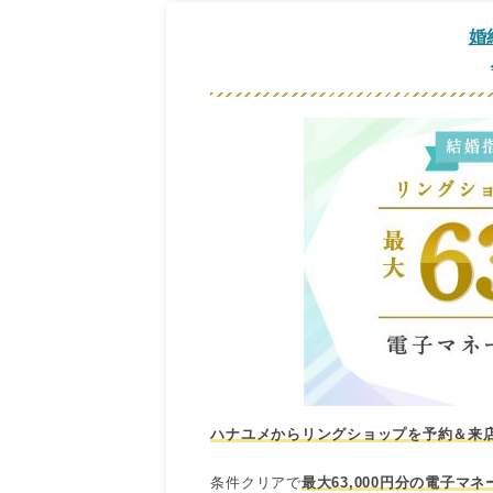
婚
ハナユメからリングショップを予約＆来
条件クリアで
最大63,000円分の電子マ