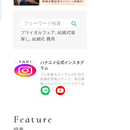
,
ブライダルフェア
結婚式場
,
探し
結婚式 費用
ハナユメ公式インスタグ
ラム
プレ花嫁＆カップルのための
結婚式準備メディア。毎日素
敵なウエディングアイデアを
お届け♡
Feature
特集