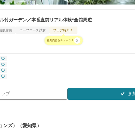
ール付ガーデン／本番直前リアル体験*全館周遊
擬披露宴
ハーフコース試食
フェア特典
特典内容をチェック！
 ◯
 ◯
 ◯
 ◯
参
リップ
ションズ）（愛知県）