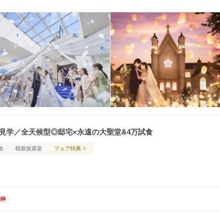
目見学／全天候型◎邸宅×永遠の大聖堂&4万試食
食
模擬披露宴
フェア特典
満枠