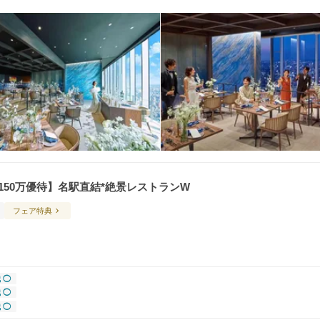
大150万優待】名駅直結*絶景レストランW
フェア特典
 ◯
 ◯
 ◯