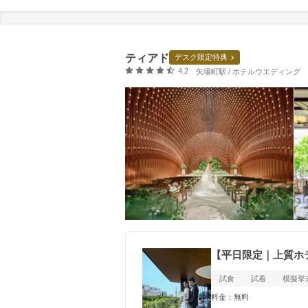
ティアド
デスク限定特典
口コミ評価
4.2
矢場町駅 / ホテルウエディング
【平日限定｜上質ホ
試食
試着
模擬挙
料金：無料