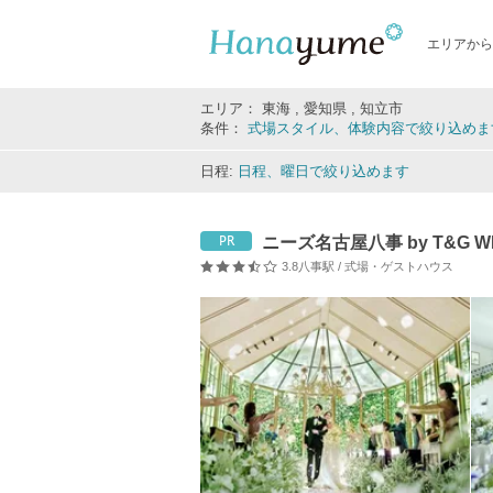
エリアから
エリア： 東海 , 愛知県 , 知立市
条件：
式場スタイル、体験内容で絞り込めま
日程:
日程、曜日で絞り込めます
ニーズ名古屋八事 by T&G 
PR
3.8
八事駅 / 式場・ゲストハウス
口コミ評価