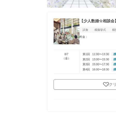
【少人数婚☆相談会
試食
模擬挙式
模
料金：
8/7
第1回
11:00〜13:30
残
（金）
第2回
13:00〜15:30
残
第3回
15:00〜17:30
残
第4回
16:00〜18:30
残
ク