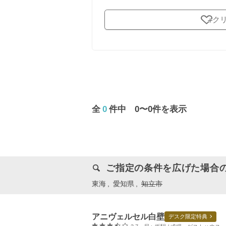
ク
全
0
件中 0〜0件を表示
ご指定の条件を広げた場合
東海
愛知県
知立市
アニヴェルセル白壁
デスク限定特典
口コミ評価