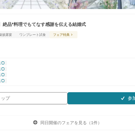
】絶品*料理でもてなす感謝を伝える結婚式
擬披露宴
ワンプレート試食
フェア特典
 ◯
 ◯
 ◯
 ◯
参
リップ
同日開催のフェアを
見る（1件）