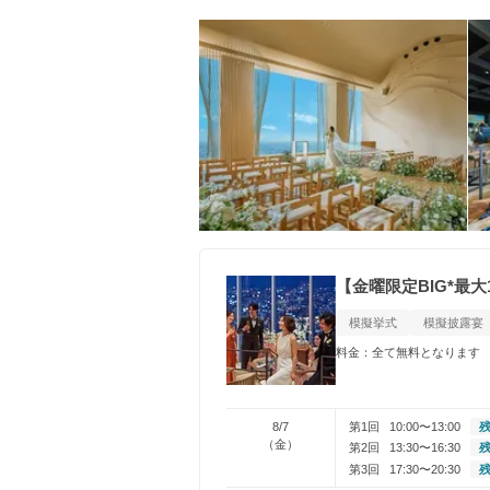
【金曜限定BIG*最
模擬挙式
模擬披露宴
料金：全て無料となります
8/7
第1回
10:00〜13:00
残
（金）
第2回
13:30〜16:30
残
第3回
17:30〜20:30
残