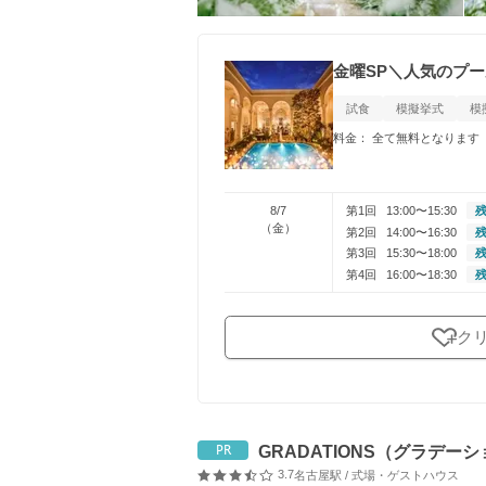
金曜SP＼人気のプ
試食
模擬挙式
模
料金： 全て無料となります
8/7
第1回
13:00〜15:30
残
（金）
第2回
14:00〜16:30
残
第3回
15:30〜18:00
残
第4回
16:00〜18:30
残
ク
GRADATIONS（グラデー
PR
3.7
名古屋駅 / 式場・ゲストハウス
口コミ評価