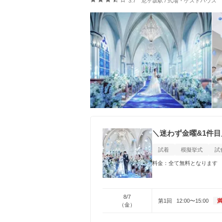
3.7
尼ヶ坂駅 / 式場・ゲストハウス
＼迷わず金曜&1件
試着
模擬挙式
試
料金：全て無料となります
8/7
第1回
12:00〜15:00
（金）