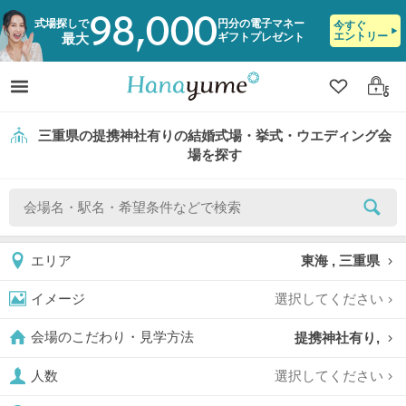
98,000
式場探しで
円分の電子マネー
今すぐ
エントリー
ギフトプレゼント
最大
クリップ
ログ
三重県の提携神社有りの結婚式場・挙式・ウエディング会
場を探す
東海 , 三重県
エリア
選択してください
イメージ
提携神社有り,
会場のこだわり・見学方法
選択してください
人数