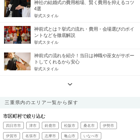
神社の結婚式の費用相場、賢く費用を抑えるコツ
4選
挙式スタイル
神前式とは？挙式の流れ・費用・会場選びのポイ
ントなどを徹底解説
挙式スタイル
神前式の流れを紹介！当日は神職や巫女がサポー
トしてくれるから安心
挙式スタイル
三重県内のエリア一覧から探す
市区町村で絞り込む
四日市市
津市
鈴鹿市
松阪市
桑名市
伊勢市
伊賀市
名張市
志摩市
亀山市
いなべ市