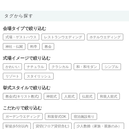
タグから探す
会場タイプで絞り込む
式場・ゲストハウス
レストランウエディング
ホテルウエディング
神社・仏閣
料亭
教会
式場イメージで絞り込む
かわいい
ナチュラル
クラシカル
和・和モダン
シンプル
リゾート
スタイリッシュ
挙式スタイルで絞り込む
教会式(キリスト教式)
神前式
人前式
仏前式
和装人前式
こだわりで絞り込む
ガーデンウエディング
和装挙式OK
宿泊施設有り
駅徒歩5分以内
貸切(フロア貸切含む)
少人数婚（家族・親族のみ）