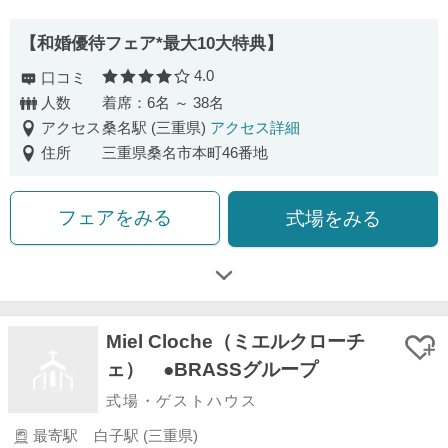
【和婚優待フェア*最大10大特典】
4.0
口コミ
口コミ評価
人数
着席：6名 ～ 38名
アクセス
桑名駅 (三重県)
アクセス詳細
住所
三重県桑名市本町46番地
フェアをみる
式場をみる
Miel Cloche（ミエルクローチ
ェ） ●BRASSグループ
式場・ゲストハウス
最寄駅
白子駅 (三重県)