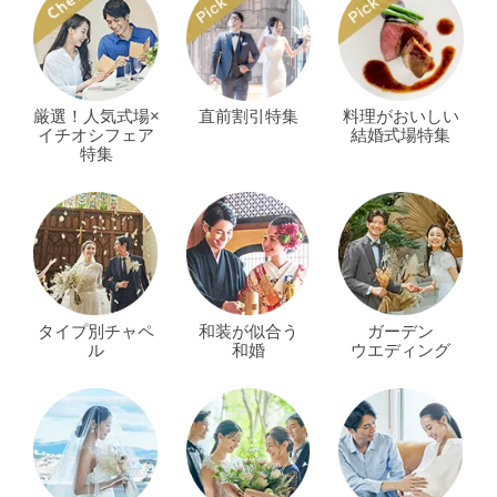
厳選！人気式場×
直前割引特集
料理がおいしい
イチオシフェア
結婚式場特集
特集
タイプ別チャペ
和装が似合う
ガーデン
ル
和婚
ウエディング