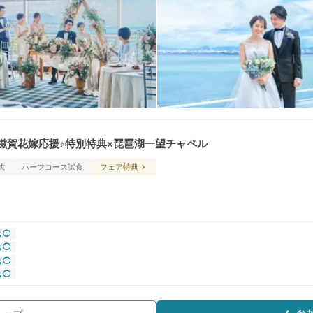
】滋賀花嫁応援♪特別特典×琵琶湖一望チャペル
式
ハーフコース試食
フェア特典
 ◯
 ◯
 ◯
 ◯