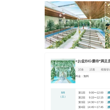
<お盆BIG優待*満
試食
試着
模擬挙
料金：無料
8/8
第1回
9:00〜12:00
残
（土）
第2回
9:15〜12:15
残
第3回
14:30〜17:30
残
第4回
14:45〜17:45
残