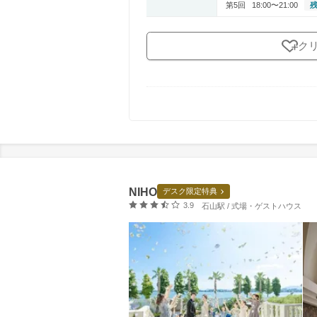
第5回
18:00〜21:00
残
ク
NIHO
デスク限定特典
口コミ評価
3.9
石山駅 / 式場・ゲストハウス