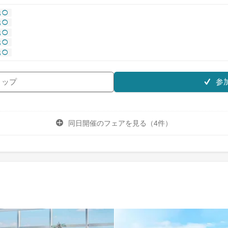
 ◯
 ◯
 ◯
 ◯
 ◯
参
リップ
同日開催のフェアを
見る（4件）