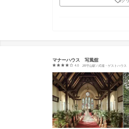
ク
マナーハウス 写風舘
口コミ評価
4.0
JR守山駅 / 式場・ゲストハウス