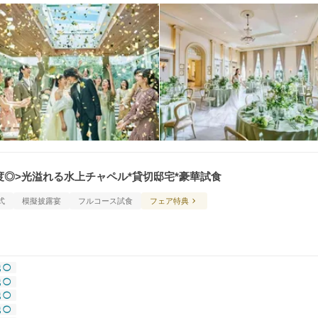
足度◎>光溢れる水上チャペル*貸切邸宅*豪華試食
式
模擬披露宴
フルコース試食
フェア特典
 ◯
 ◯
 ◯
 ◯