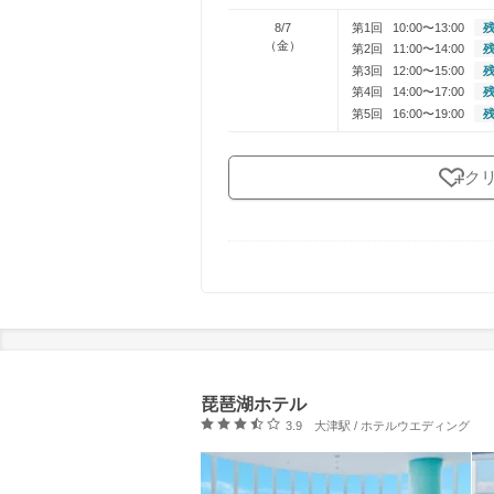
8/7
第1回
10:00〜13:00
残
（金）
第2回
11:00〜14:00
残
第3回
12:00〜15:00
残
第4回
14:00〜17:00
残
第5回
16:00〜19:00
残
ク
琵琶湖ホテル
口コミ評価
3.9
大津駅 / ホテルウエディング