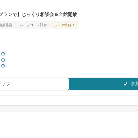
なプランで】じっくり相談会＆全館開放
擬披露宴
ハーフコース試食
フェア特典
 ◯
 ◯
 ◯
参
リップ