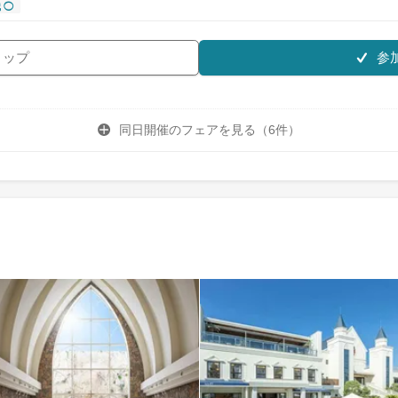
 ◯
参
リップ
同日開催のフェアを
見る（6件）