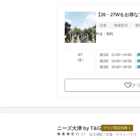
【26・27Wをお得
試食
模擬挙式
模
料金：無料
8/7
第1回
11:00〜14:00
残
（金）
第2回
13:00〜16:00
残
第3回
15:00〜18:00
残
ク
ニーズ大津 by T&G
デスク限定特典
口コミ評価
3.7
浜大津駅 / 式場・ゲストハウス