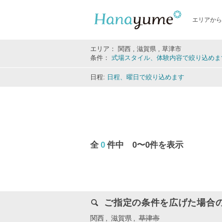
エリアから
エリア： 関西 , 滋賀県 , 草津市
条件：
式場スタイル、体験内容で絞り込めま
日程:
日程、曜日で絞り込めます
全
0
件中 0〜0件を表示
ご指定の条件を広げた場合
関西
滋賀県
草津市