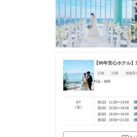
【90年安心ホテル
試食
試着
模擬挙
料金：無料
8/7
第1回
11:00〜14:00
残
（金）
第2回
15:00〜18:00
残
第3回
16:00〜19:00
残
第4回
18:00〜21:00
残