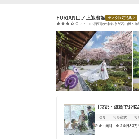
FURIAN山ノ上迎賓館
デスク限定特典
口コミ評価
3.7
JR湖西線大津京/京阪石山坂本線
【京都・滋賀でお悩み
試食
模擬挙式
模
料金：無料！全営業日3.3