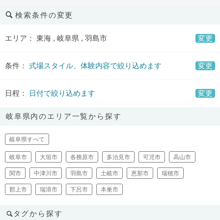
検索条件の変更
エリア： 東海 , 岐阜県 , 羽島市
変更
条件：
式場スタイル、体験内容で絞り込めます
変更
日程：
日付で絞り込めます
変更
岐阜県内のエリア一覧から探す
岐阜県すべて
岐阜市
大垣市
各務原市
多治見市
可児市
高山市
関市
中津川市
羽島市
土岐市
恵那市
瑞穂市
郡上市
瑞浪市
下呂市
本巣市
タグから探す