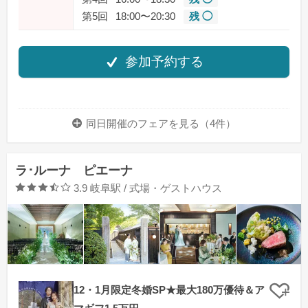
第5回
18:00〜20:30
残 ◯
参加予約する
同日開催のフェアを
見る（4件）
ラ･ルーナ ピエーナ
口コミ評価
3.9
岐阜駅 / 式場・ゲストハウス
12・1月限定冬婚SP★最大180万優待＆ア
クリ