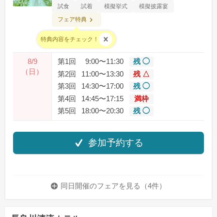
試食
試着
模擬挙式
模擬披露宴
フェア特典
料金：
特典内容をチェック！
8/9
第1回
9:00〜11:30
残 ◯
（日）
第2回
11:00〜13:30
残 △
第3回
14:30〜17:00
残 ◯
第4回
14:45〜17:15
満枠
第5回
18:00〜20:30
残 ◯
参加予約する
同日開催のフェアを
見る（4件）