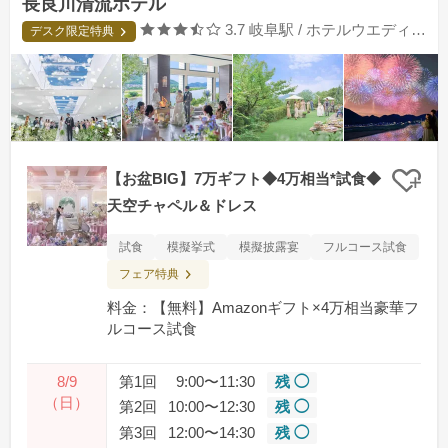
長良川清流ホテル
口コミ評価
3.7
岐阜駅 / ホテルウエディング
デスク限定特典
【お盆BIG】7万ギフト◆4万相当*試食◆
クリ
天空チャペル＆ドレス
試食
模擬挙式
模擬披露宴
フルコース試食
フェア特典
料金：【無料】Amazonギフト×4万相当豪華フ
ルコース試食
8/9
第1回
9:00〜11:30
残 ◯
（日）
第2回
10:00〜12:30
残 ◯
第3回
12:00〜14:30
残 ◯