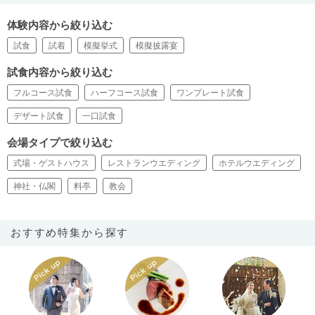
体験内容から絞り込む
試食
試着
模擬挙式
模擬披露宴
試食内容から絞り込む
フルコース試食
ハーフコース試食
ワンプレート試食
デザート試食
一口試食
会場タイプで絞り込む
式場・ゲストハウス
レストランウエディング
ホテルウエディング
神社・仏閣
料亭
教会
おすすめ特集から探す