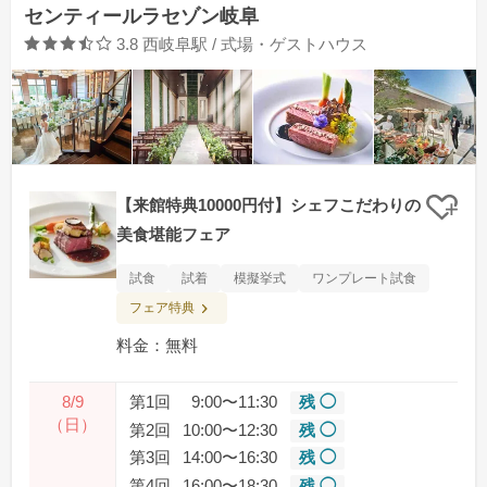
センティールラセゾン岐阜
口コミ評価
3.8
西岐阜駅 / 式場・ゲストハウス
【来館特典10000円付】シェフこだわりの
クリ
美食堪能フェア
試食
試着
模擬挙式
ワンプレート試食
フェア特典
料金：無料
8/9
第1回
9:00〜11:30
残 ◯
（日）
第2回
10:00〜12:30
残 ◯
第3回
14:00〜16:30
残 ◯
第4回
16:00〜18:30
残 ◯