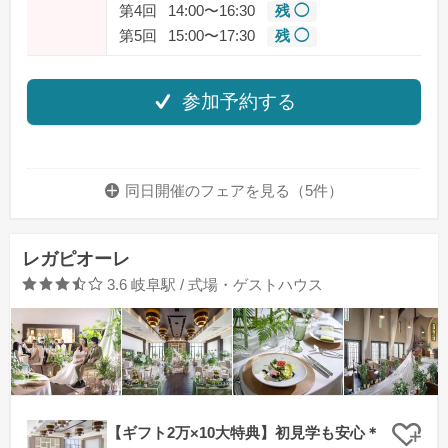
第4回
14:00〜16:30
残 ◯
第5回
15:00〜17:30
残 ◯
参加予約する
同日開催のフェアを
見る（5件）
レガピオーレ
口コミ評価
3.6
岐阜駅 / 式場・ゲストハウス
【ギフト2万×10大特典】初見学も安心＊
クリ