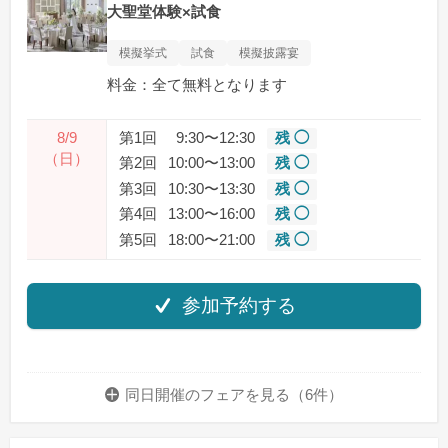
大聖堂体験×試食
模擬挙式
試食
模擬披露宴
料金：全て無料となります
8/9
第1回
9:30〜12:30
残 ◯
（日）
第2回
10:00〜13:00
残 ◯
第3回
10:30〜13:30
残 ◯
第4回
13:00〜16:00
残 ◯
第5回
18:00〜21:00
残 ◯
参加予約する
同日開催のフェアを
見る（6件）