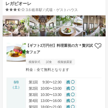
レガピオーレ
口コミ評価
3.6
岐阜駅 / 式場・ゲストハウス
【ギフト2万円付】料理重視の方＊贅沢試
クリ
食フェア
模擬挙式
試食
模擬披露宴
料金：全て無料となります
8/8
第1回
9:30〜12:30
残 ◯
（土）
第2回
10:00〜13:00
残 ◯
第3回
10:30〜13:30
残 ◯
第4回
13:00〜16:00
残 ◯
第5回
18:00〜21:00
残 ◯