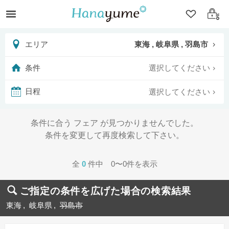
クリップ
ログ
東海 , 岐阜県 , 羽島市
エリア
選択してください
条件
選択してください
日程
条件に合う フェア が見つかりませんでした。
条件を変更して再度検索して下さい。
全
0
件中 0〜0件を表示
ご指定の条件を広げた場合の検索結果
東海
岐阜県
羽島市