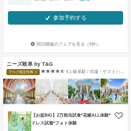
参加予約する
同日開催のフェアを
見る（5件）
ニーズ岐阜 by T&G
口コミ評価
4.1
岐阜駅 / 式場・ゲストハウス
デスク限定特典
【お盆BIG】2万相当試食*花嫁ALL体験*
クリ
ドレス試着*フォト体験