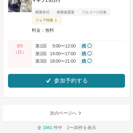
マギフ1.5万円
模擬挙式
模擬披露宴
フルコース試食
フェア特典
料金：無料
8/9
第1回
9:00〜12:00
残 ◯
（日）
第2回
14:00〜17:00
残 ◯
第3回
18:00〜21:00
残 ◯
参加予約する
次のページへ
全
1941
件中 1〜30件を表示