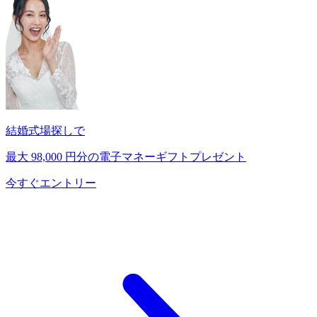
結婚式場探しで
最大
98,000
円分の電子マネーギフトプレゼント
今すぐエントリー