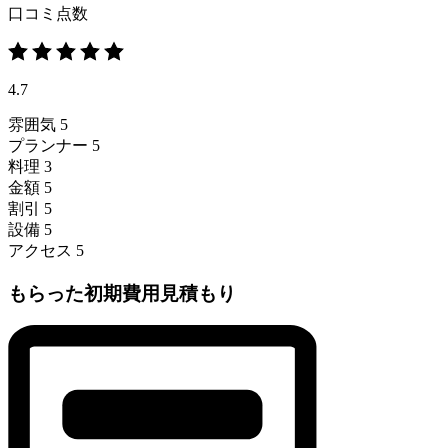
口コミ点数
4.7
雰囲気
5
プランナー
5
料理
3
金額
5
割引
5
設備
5
アクセス
5
もらった初期費用見積もり