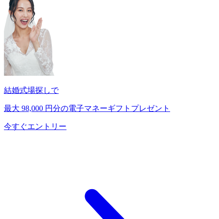
結婚式場探しで
最大
98,000
円分の電子マネーギフトプレゼント
今すぐエントリー