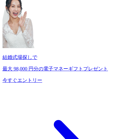
結婚式場探しで
最大
98,000
円分の電子マネーギフトプレゼント
今すぐエントリー