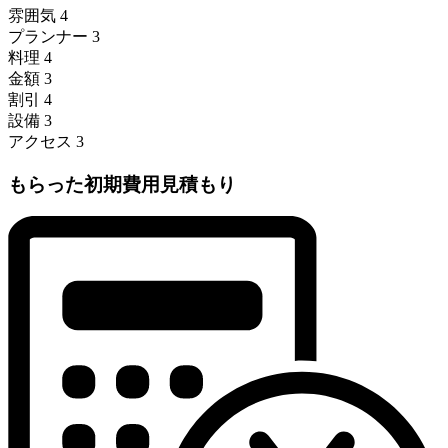
雰囲気
4
プランナー
3
料理
4
金額
3
割引
4
設備
3
アクセス
3
もらった初期費用見積もり