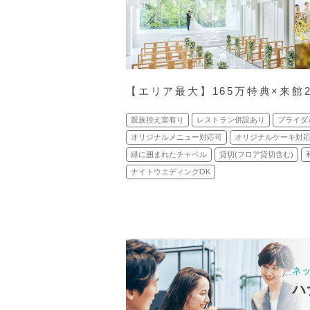
【エリア最大】165万特典×来
親族控え室有り
レストラン併設あり
ブライダ
オリジナルメニュー対応可
オリジナルケーキ対
緑に囲まれたチャペル
貸切(フロア貸切含む)
ナイトウエディングOK
ネ
ハ