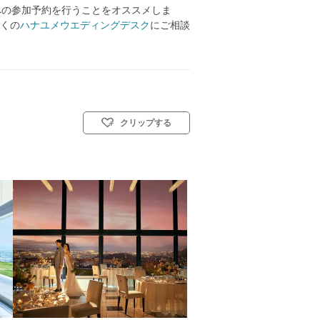
への参加予約を行うことをオススメしま
くの
ハナユメウエディングデスク
にご相談
クリップする
教式)／人前式
ら