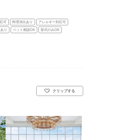
応可
料理演出あり
アレルギー対応可
迎あり
ペット相談OK
挙式のみOK
クリップする
教式)／人前式
ら