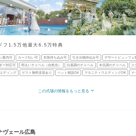
フ1.5万他最大6.5万特典
ン案内可
カード払い可
衣装持ち込み可
引き出物持込み可
デザートビュッフェ
ギー対応可
明るいチャペル（自然光）
白基調のチャペル
木目調のチャペル
ス
エディング
ゲスト無料送迎あり
ペット相談OK
マタニティウエディングOK
ナ
この式場の情報をもっと見る
ナヴェール広島