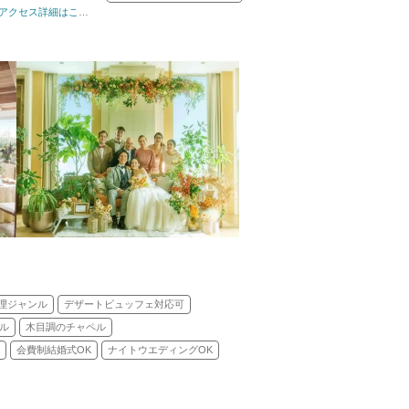
式)／人前式
アクセス詳細はこちら
理ジャンル
デザートビュッフェ対応可
ル
木目調のチャペル
会費制結婚式OK
ナイトウエディングOK