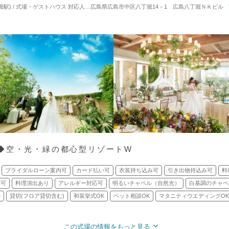
堀駅) / 式場・ゲストハウス
対応人数: 着席：2名 ～ 135名
広島県広島市中区八丁堀14－1 広島八丁堀ＮＫビル
挙式スタイル: 教会式(キリスト教
◆空・光・緑の都心型リゾートW
ブライダルローン案内可
カード払い可
衣装持ち込み可
引き出物持込み可
料
応可
料理演出あり
アレルギー対応可
明るいチャペル（自然光）
白基調のチャペ
ル
貸切(フロア貸切含む)
和装挙式OK
ペット相談OK
マタニティウエディングOK
この式場の情報をもっと見る