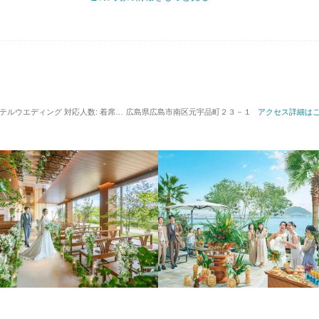
 ホテルウエディング
対応人数: 着席：2名 ～ 250名
広島県広島市南区元宇品町２３－１
挙式スタイル: 教会式(キリスト教式)／
アクセス詳細は