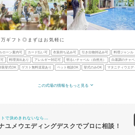
館2万ギフト◎まずはお気軽に
ルローン案内可
カード払い可
衣装持ち込み可
引き出物持込み可
料理ジャンル
応可
料理演出あり
アレルギー対応可
明るいチャペル（自然光）
白基調のチャペ
和装挙式OK
ゲスト無料送迎あり
ペット相談OK
挙式のみOK
マタニティウエデ
この式場の情報をもっと見る
ットで決めきれないなら…
ナユメウエディングデスクでプロに相談！