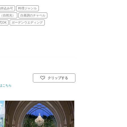
物持込み可
料理ジャンル
（自然光）
白基調のチャペル
式OK
ガーデンウエディング
クリップする
式)／人前式／和装人前式
はこちら