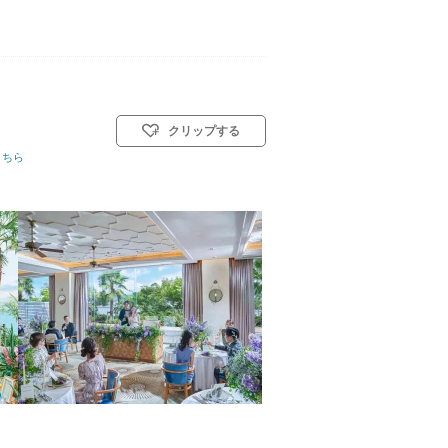
クリップする
神前式／人前式／和装人前式
こちら