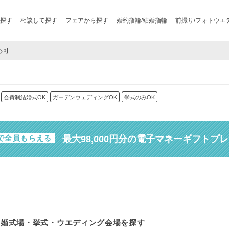
探す
相談して探す
フェアから探す
婚約指輪/結婚指輪
前撮り/フォトウエ
応可
会費制結婚式OK
ガーデンウェディングOK
挙式のみOK
最大98,000円分の電子マネーギフトプ
で全員もらえる
結婚式場・挙式・ウエディング会場を探す