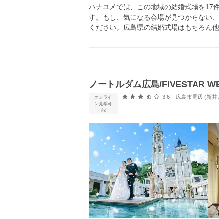
ハナユメでは、この地域の結婚式場を17
す。もし、気になる会場が見つからない、
ください。広島県の結婚式場はもちろん他
ノートルダム広島/FIVESTAR WE
口コミ評価
3.6
広島市周辺 (新井
オンライ
ン見学可
能