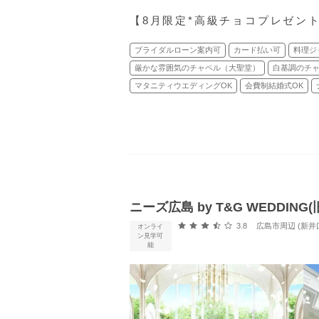
【8月限定*高級チョコプレゼン
ブライダルローン案内可
カード払い可
料理ジ
厳かな雰囲気のチャペル（大聖堂）
白基調のチ
マタニティウエディングOK
会費制結婚式OK
ニーズ広島 by T&G WEDDIN
口コミ評価
3.8
広島市周辺 (新井
オンライ
ン見学可
能