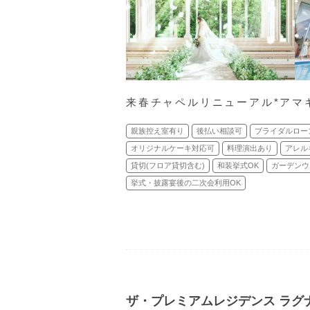
来春チャペルリニューアル*アマギ
親族控え室有り
後払い相談可
ブライダルロー
オリジナルケーキ対応可
料理演出あり
アレル
貸切(フロア貸切含む)
和装挙式OK
ガーデンウ
挙式・披露宴後の二次会利用OK
ザ・プレミアムレジデンス ラグ