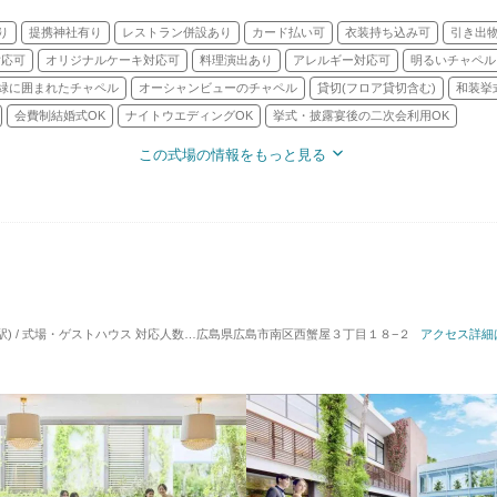
り
提携神社有り
レストラン併設あり
カード払い可
衣装持ち込み可
引き出
対応可
オリジナルケーキ対応可
料理演出あり
アレルギー対応可
明るいチャペル
緑に囲まれたチャペル
オーシャンビューのチャペル
貸切(フロア貸切含む)
和装挙
会費制結婚式OK
ナイトウエディングOK
挙式・披露宴後の二次会利用OK
この式場の情報をもっと見る
駅) / 式場・ゲストハウス
対応人数: 着席：2名 ～ 150名
広島県広島市南区西蟹屋３丁目１８−２
挙式スタイル: 教会式(キリスト教
アクセス詳細