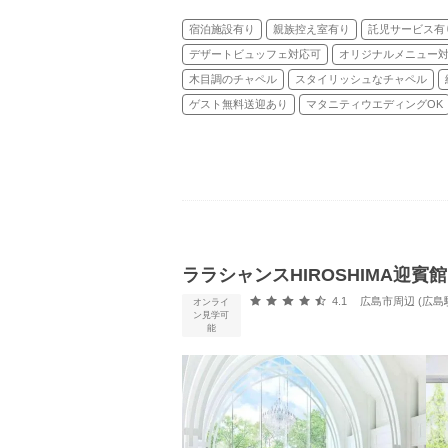
宿泊施設有り
親族控え室有り
託児サービス有
デザートビュッフェ対応可
オリジナルメニュー
木目調のチャペル
スタイリッシュなチャペル
ゲスト無料送迎あり
マタニティウエディングOK
ララシャンスHIROSHIMA迎賓館
口コミ評価
4.1
広島市周辺 (広島
オンライ
ン見学可
能