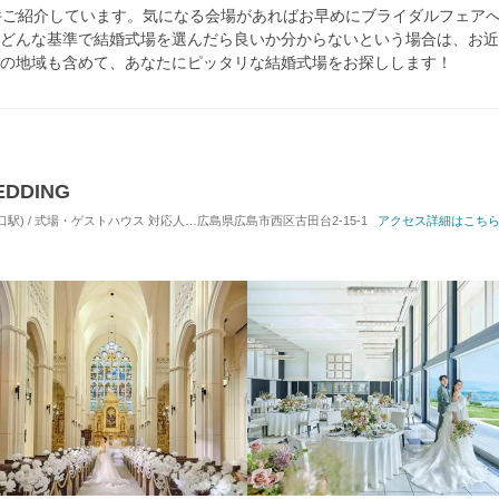
件ご紹介しています。気になる会場があればお早めにブライダルフェア
どんな基準で結婚式場を選んだら良いか分からないという場合は、お近
の地域も含めて、あなたにピッタリな結婚式場をお探しします！
DDING
口駅) / 式場・ゲストハウス
対応人数: 着席：30名 ～ 180名
広島県広島市西区古田台2-15-1
挙式スタイル: 教会式(キリスト
アクセス詳細はこち