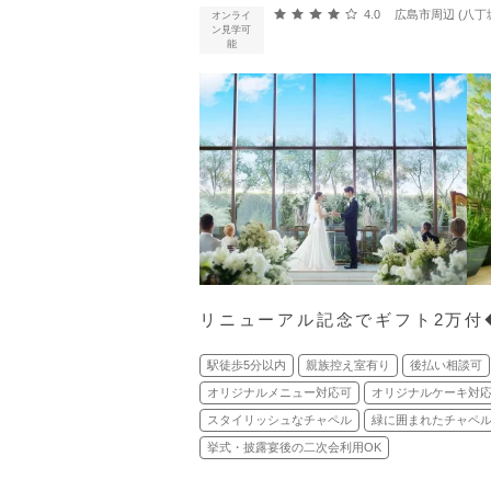
口コミ評価
4.0
広島市周辺 (八丁
オンライ
ン見学可
能
リニューアル記念でギフト2万付
駅徒歩5分以内
親族控え室有り
後払い相談可
オリジナルメニュー対応可
オリジナルケーキ対
スタイリッシュなチャペル
緑に囲まれたチャペ
挙式・披露宴後の二次会利用OK