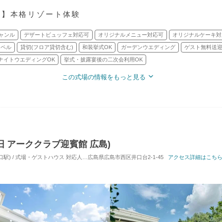
ト】本格リゾート体験
ャンル
デザートビュッフェ対応可
オリジナルメニュー対応可
オリジナルケーキ対
ャペル
貸切(フロア貸切含む)
和装挙式OK
ガーデンウエディング
ゲスト無料送
ナイトウエディングOK
挙式・披露宴後の二次会利用OK
この式場の情報をもっと見る
G(旧 アーククラブ迎賓館 広島)
口駅) / 式場・ゲストハウス
対応人数: 着席：10名 ～ 120名
広島県広島市西区井口台2-1-45
挙式スタイル: 教会式(キリスト
アクセス詳細はこち