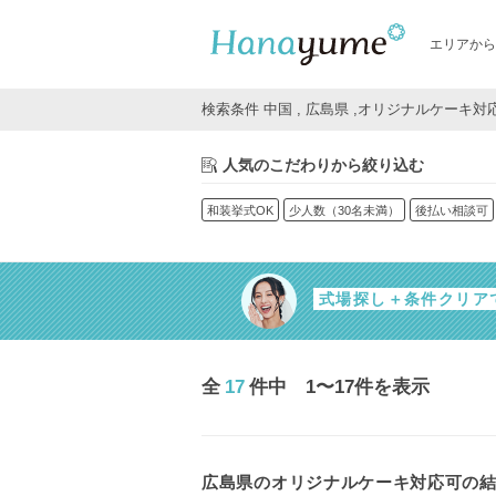
エリアから
検索条件 中国 , 広島県 ,オリジナルケーキ対
人気のこだわりから絞り込む
和装挙式OK
少人数（30名未満）
後払い相談可
式場探し＋条件クリア
全
17
件中 1〜17件を表示
広島県のオリジナルケーキ対応可の