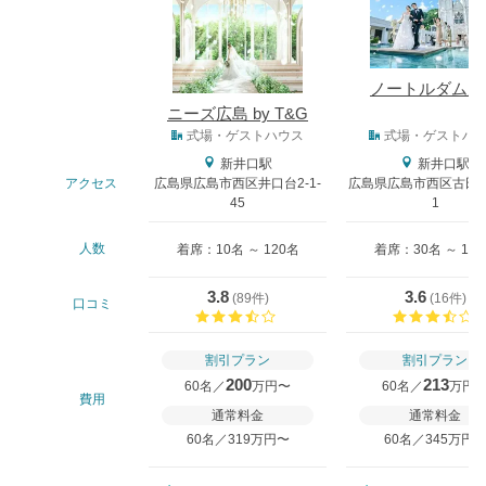
ノートルダム広
ニーズ広島 by T&G
式場タイプ
式場・ゲストハウス
式場・ゲストハ
新井口駅
新井口駅
アクセス
広島県広島市西区井口台2-1-
広島県広島市西区古田台2
45
1
人数
着席：10名 ～ 120名
着席：30名 ～ 18
3.8
3.6
(
89件
)
(
16件
)
口コミ
口コミ評価
割引プラン
割引プラン
200
213
60名／
万円〜
60名／
万円
費用
通常料金
通常料金
60名／319万円〜
60名／345万円