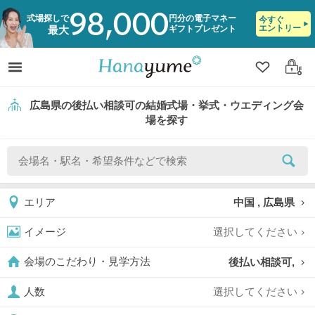
98,000
式場探しで
円分の電子マネー
今すぐ
エントリー
ギフトプレゼント
最大
クリップ
ログ
広島県の後払い相談可の結婚式場・挙式・ウエディング会
場を探す
中国 , 広島県
エリア
選択してください
イメージ
後払い相談可,
会場のこだわり・見学方法
選択してください
人数