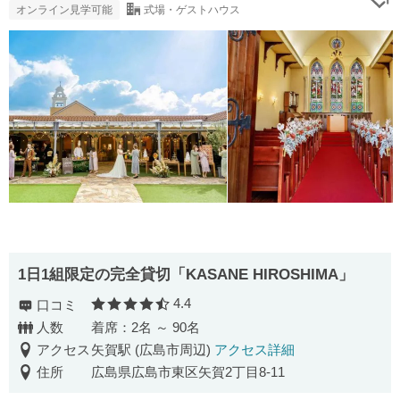
オンライン見学可能
式場・ゲストハウス
1日1組限定の完全貸切「KASANE HIROSHIMA」
4.4
口コミ
口コミ評価
人数
着席：2名 ～ 90名
アクセス
矢賀駅 (広島市周辺)
アクセス詳細
住所
広島県広島市東区矢賀2丁目8-11