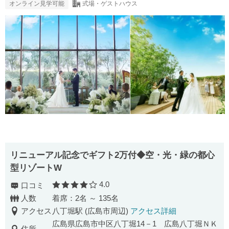
オンライン見学可能
式場・ゲストハウス
リニューアル記念でギフト2万付◆空・光・緑の都心
型リゾートW
4.0
口コミ
口コミ評価
人数
着席：2名 ～ 135名
アクセス
八丁堀駅 (広島市周辺)
アクセス詳細
広島県広島市中区八丁堀14－1 広島八丁堀ＮＫ