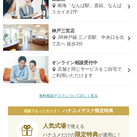
南海「なんば駅」直結、なんば
スカイオ27F
神戸三宮店
JR神戸線 三ノ宮駅 中央口を出
て左へ 徒歩3分
オンライン相談受付中
店舗と同じサービスをご自宅で
ご利用いただけます
無料相談デスクについて詳しく見る
ハナユメデスク限定特典
相談でもっとおトク！
人気式場
で使える
限定特典
ハナユメだけの
が適用に！