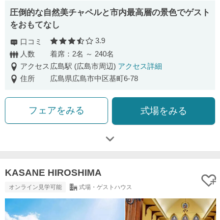
圧倒的な自然美チャペルと市内最高層の景色でゲスト
をおもてなし
3.9
口コミ
口コミ評価
人数
着席：2名 ～ 240名
アクセス
広島駅 (広島市周辺)
アクセス詳細
住所
広島県広島市中区基町6-78
フェアをみる
式場をみる
KASANE HIROSHIMA
オンライン見学可能
式場・ゲストハウス