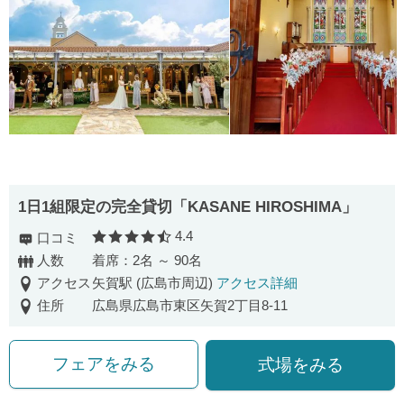
1日1組限定の完全貸切「KASANE HIROSHIMA」
4.4
口コミ
口コミ評価
人数
着席：2名 ～ 90名
アクセス
矢賀駅 (広島市周辺)
アクセス詳細
住所
広島県広島市東区矢賀2丁目8-11
フェアをみる
式場をみる