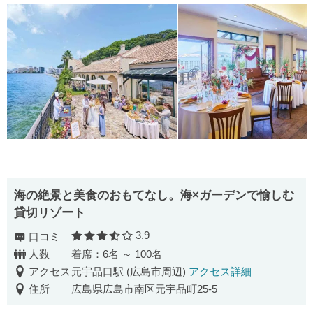
海の絶景と美食のおもてなし。海×ガーデンで愉しむ
貸切リゾート
3.9
口コミ
口コミ評価
人数
着席：6名 ～ 100名
アクセス
元宇品口駅 (広島市周辺)
アクセス詳細
住所
広島県広島市南区元宇品町25-5