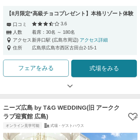
【8月限定*高級チョコプレゼント】本格リゾート体験
3.6
口コミ
口コミ評価
人数
着席：30名 ～ 180名
アクセス
新井口駅 (広島市周辺)
アクセス詳細
住所
広島県広島市西区古田台2-15-1
フェアをみる
式場をみる
ニーズ広島 by T&G WEDDING(旧 アークク
ラブ迎賓館 広島)
オンライン見学可能
式場・ゲストハウス