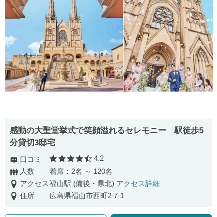
感動の大聖堂挙式で笑顔溢れるセレモニー 駅徒歩5
分貸切3邸宅
4.2
口コミ
口コミ評価
人数
着席：2名 ～ 120名
アクセス
福山駅 (備後・県北)
アクセス詳細
住所
広島県福山市西町2-7-1