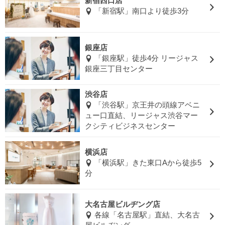
新宿西口店
「新宿駅」南口より徒歩3分
銀座店
「銀座駅」徒歩4分 リージャス
銀座三丁目センター
渋谷店
「渋谷駅」京王井の頭線アベニ
ュー口直結、リージャス渋谷マー
クシティビジネスセンター
横浜店
「横浜駅」きた東口Aから徒歩5
分
大名古屋ビルヂング店
各線「名古屋駅」直結、大名古