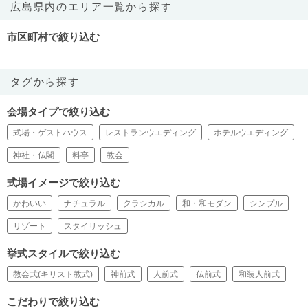
広島県内のエリア一覧から探す
市区町村で絞り込む
タグから探す
会場タイプで絞り込む
式場・ゲストハウス
レストランウエディング
ホテルウエディング
神社・仏閣
料亭
教会
式場イメージで絞り込む
かわいい
ナチュラル
クラシカル
和・和モダン
シンプル
リゾート
スタイリッシュ
挙式スタイルで絞り込む
教会式(キリスト教式)
神前式
人前式
仏前式
和装人前式
こだわりで絞り込む