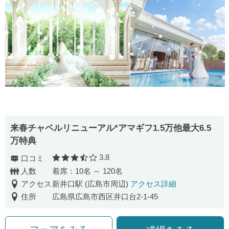
来春チャペルリニューアル*アマギフ1.5万他最大6.5
万特典
3.8
口コミ
口コミ評価
人数
着席：10名 ～ 120名
アクセス
新井口駅 (広島市周辺)
アクセス詳細
住所
広島県広島市西区井口台2-1-45