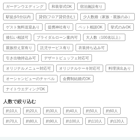
ガーデンウエディング
和装挙式OK
宿泊施設有り
駅徒歩5分以内
貸切(フロア貸切含む)
少人数婚（家族・親族のみ）
ゲスト無料送迎あり
提携神社有り
ペット相談OK
挙式のみOK
後払い相談可
ブライダルローン案内可
大人数（100名以上）
親族控え室有り
託児サービス有り
衣装持ち込み可
引き出物持込み可
デザートビュッフェ対応可
オリジナルメニュー対応可
オリジナルケーキ対応可
料理演出あり
オーシャンビューのチャペル
会費制結婚式OK
ナイトウエディングOK
人数で絞り込む
約10人
約20人
約30人
約40人
約50人
約60人
約70人
約80人
約90人
約100人
約110人
約120人