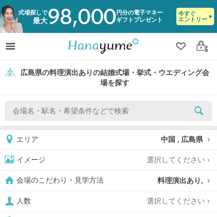
98,000
式場探しで
円分の電子マネー
今すぐ
エントリー
ギフトプレゼント
最大
クリップ
ログ
広島県の料理演出ありの結婚式場・挙式・ウエディング会
場を探す
中国 , 広島県
エリア
選択してください
イメージ
料理演出あり,
会場のこだわり・見学方法
選択してください
人数