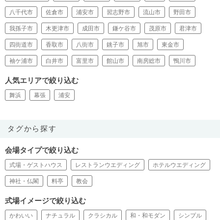
八千代市
佐倉市
浦安市
習志野市
流山市
野田市
我孫子市
木更津市
成田市
鎌ケ谷市
茂原市
君津市
四街道市
香取市
八街市
銚子市
旭市
東金市
袖ケ浦市
白井市
富里市
館山市
南房総市
鴨川市
人気エリアで絞り込む
舞浜
幕張
浦安
タグから探す
会場タイプで絞り込む
式場・ゲストハウス
レストランウエディング
ホテルウエディング
神社・仏閣
料亭
教会
式場イメージで絞り込む
かわいい
ナチュラル
クラシカル
和・和モダン
シンプル