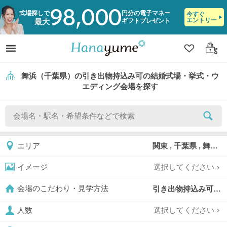
98,000
式場探しで
円分の電子マネー
今すぐ
エントリー
ギフトプレゼント
最大
クリップ
ログ
舞浜（千葉県）の引き出物持込み可の結婚式場・挙式・ウ
エディング会場を探す
関東 , 千葉県 , 舞浜
エリア
選択してください
イメージ
引き出物持込み可,
会場のこだわり・見学方法
選択してください
人数