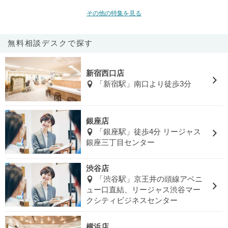
その他の特集を見る
無料相談デスクで探す
新宿西口店
「新宿駅」南口より徒歩3分
銀座店
「銀座駅」徒歩4分 リージャス
銀座三丁目センター
渋谷店
「渋谷駅」京王井の頭線アベニ
ュー口直結、リージャス渋谷マー
クシティビジネスセンター
横浜店