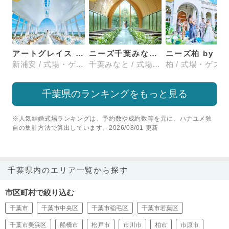
アートグレイス ウエディングコースト 東京ベイ
ニーズ千葉みなと by T&G WEDDING(旧 ベイサイドパーク迎賓館 千葉みなと)
ニ
新浦安 / 式場・ゲストハウス
千葉みなと / 式場・ゲストハウス
千葉県のランキングをもっと見る
※人気結婚式場ランキングは、予約数や成約数等を元に、ハナユメ独
自の集計方法で算出しています。2026/08/01 更新
千葉県内のエリア一覧から探す
市区町村で絞り込む
千葉市
千葉市中央区
千葉市稲毛区
千葉市若葉区
千葉市美浜区
船橋市
松戸市
市川市
柏市
市原市