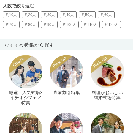
人数で絞り込む
約10人
約20人
約30人
約40人
約50人
約60人
約70人
約80人
約90人
約100人
約110人
約120人
おすすめ特集から探す
厳選！人気式場×
直前割引特集
料理がおいしい
イチオシフェア
結婚式場特集
特集