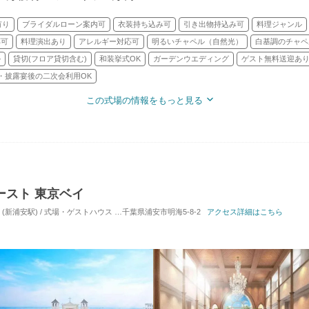
有り
ブライダルローン案内可
衣装持ち込み可
引き出物持込み可
料理ジャンル
応可
料理演出あり
アレルギー対応可
明るいチャペル（自然光）
白基調のチャペ
ル
貸切(フロア貸切含む)
和装挙式OK
ガーデンウエディング
ゲスト無料送迎あ
・披露宴後の二次会利用OK
この式場の情報をもっと見る
ースト 東京ベイ
(新浦安駅) / 式場・ゲストハウス
対応人数: 着席：2名 ～ 170名
千葉県浦安市明海5-8-2
アクセス詳細はこちら
挙式スタイル: 教会式(キ