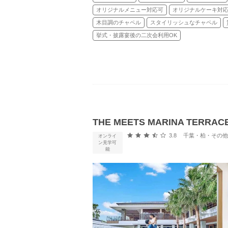
オリジナルメニュー対応可
オリジナルケーキ対
木目調のチャペル
スタイリッシュなチャペル
挙式・披露宴後の二次会利用OK
THE MEETS MARINA TE
口コミ評価
3.8
千葉・柏・その他 (
オンライ
ン見学可
能