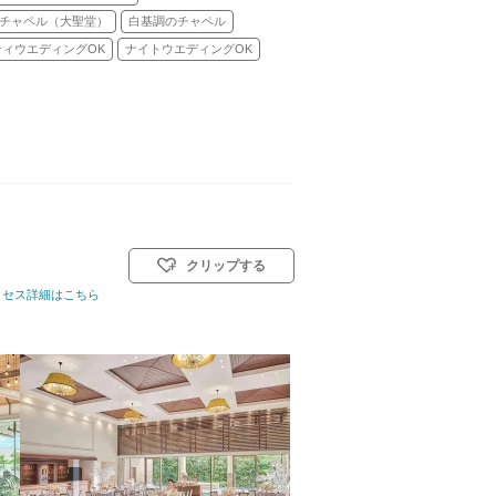
チャペル（大聖堂）
白基調のチャペル
ティウエディングOK
ナイトウエディングOK
クリップする
式(キリスト教式)／神前式／人前式／和装人前式
クセス詳細はこちら