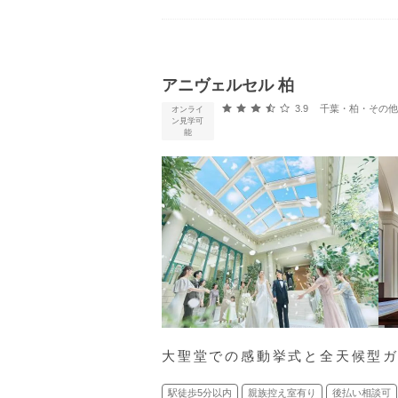
アニヴェルセル 柏
口コミ評価
3.9
千葉・柏・その他 (柏
オンライ
ン見学可
能
大聖堂での感動挙式と全天候型
駅徒歩5分以内
親族控え室有り
後払い相談可