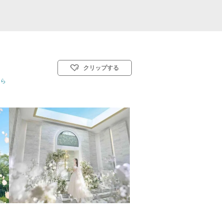
クリップする
式(キリスト教式)／神前式／人前式／仏前式／和装人前式
ちら