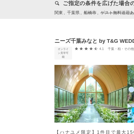
ご指定の条件を広げた場合
関東
千葉県
船橋市
ゲスト無料送迎あ
ニーズ千葉みなと by T&G WE
口コミ評価
4.1
千葉・柏・その他 (
オンライ
ン見学可
能
【ハナユメ限定】1件⽬で最⼤15