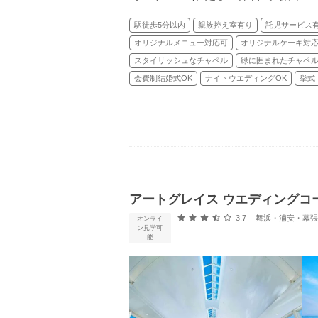
駅徒歩5分以内
親族控え室有り
託児サービス
オリジナルメニュー対応可
オリジナルケーキ対
スタイリッシュなチャペル
緑に囲まれたチャペ
会費制結婚式OK
ナイトウエディングOK
挙式
アートグレイス ウエディングコ
口コミ評価
3.7
舞浜・浦安・幕張 
オンライ
ン見学可
能