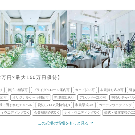
万円×最大150万円優待】
り
後払い相談可
ブライダルローン案内可
カード払い可
衣装持ち込み可
引
対応可
オリジナルケーキ対応可
料理演出あり
アレルギー対応可
明るいチャペル
緑に囲まれたチャペル
貸切(フロア貸切含む)
和装挙式OK
ガーデンウエディング
ティウエディングOK
会費制結婚式OK
ナイトウエディングOK
挙式・披露宴後の二
この式場の情報をもっと見る