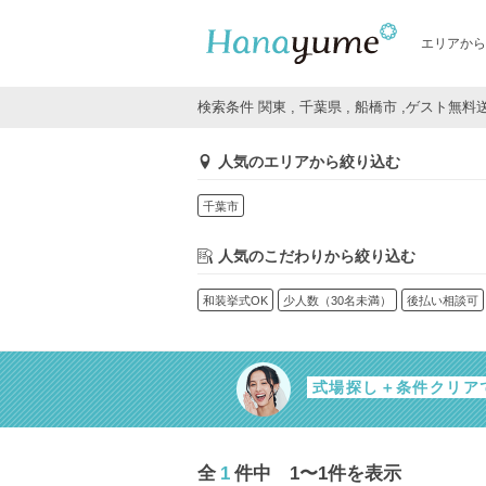
エリアから
検索条件 関東 , 千葉県 , 船橋市 ,ゲスト無
人気のエリアから絞り込む
千葉市
人気のこだわりから絞り込む
和装挙式OK
少人数（30名未満）
後払い相談可
式場探し＋条件クリア
全
1
件中 1〜1件を表示