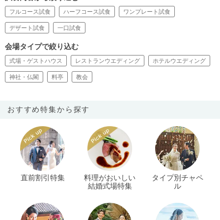
フルコース試食
ハーフコース試食
ワンプレート試食
デザート試食
一口試食
会場タイプで絞り込む
式場・ゲストハウス
レストランウエディング
ホテルウエディング
神社・仏閣
料亭
教会
おすすめ特集から探す
直前割引特集
料理がおいしい
タイプ別チャペ
結婚式場特集
ル