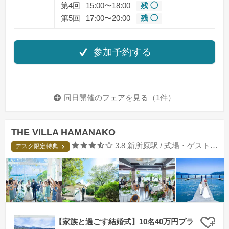
第4回
15:00〜18:00
残 ◯
第5回
17:00〜20:00
残 ◯
参加予約する
同日開催のフェアを
見る（1件）
THE VILLA HAMANAKO
口コミ評価
3.8
新所原駅 / 式場・ゲストハウス
デスク限定特典
【家族と過ごす結婚式】10名40万円プラ
クリ