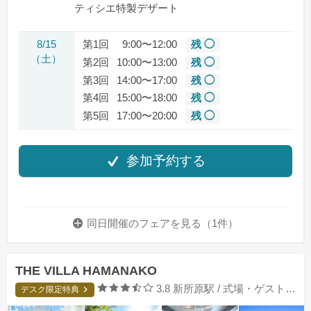
ティシエ特製デザート
8/15
第1回
9:00〜12:00
残 ◯
（土）
第2回
10:00〜13:00
残 ◯
第3回
14:00〜17:00
残 ◯
第4回
15:00〜18:00
残 ◯
第5回
17:00〜20:00
残 ◯
参加予約する
同日開催のフェアを
見る（1件）
THE VILLA HAMANAKO
口コミ評価
3.8
新所原駅 / 式場・ゲストハウス
デスク限定特典