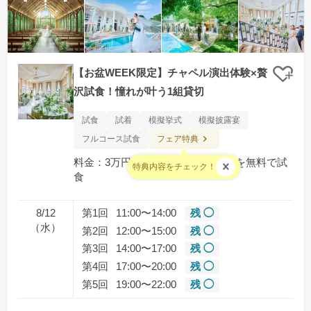
【お盆WEEK限定】チャペル演出体験×贅
クリ
沢試食！憧れが叶う1組貸切
試食
試着
模擬挙式
模擬披露宴
フェア特典
フルコース試食
料金：3万円相当の絶品フルコースを無料で試
特典内容をチェック！
食
8/12
第1回
11:00〜14:00
残 ◯
（水）
第2回
12:00〜15:00
残 ◯
第3回
14:00〜17:00
残 ◯
第4回
17:00〜20:00
残 ◯
第5回
19:00〜22:00
残 ◯