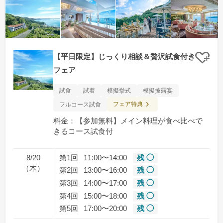
【平日限定】じっくり相談＆贅沢試食付き
クリ
フェア
試食
試着
模擬挙式
模擬披露宴
フェア特典
フルコース試食
料金：【参加無料】メイン料理が食べ比べで
きるコース試食付
8/20
第1回
11:00〜14:00
残 ◯
（木）
第2回
13:00〜16:00
残 ◯
第3回
14:00〜17:00
残 ◯
第4回
15:00〜18:00
残 ◯
第5回
17:00〜20:00
残 ◯