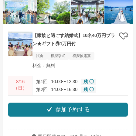
【家族と過ごす結婚式】10名40万円プラ
クリ
ン★ギフト券1万円付
試食
模擬挙式
模擬披露宴
料金：無料
8/16
第1回
10:00〜12:30
残 ◯
（日）
第2回
14:00〜16:30
残 ◯
参加予約する