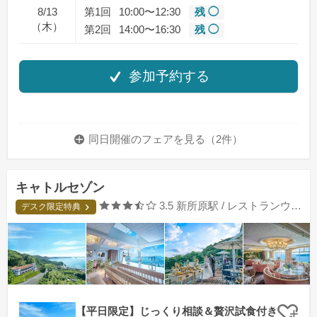
8/13
第1回
10:00〜12:30
残 ◯
（木）
第2回
14:00〜16:30
残 ◯
参加予約する
同日開催のフェアを
見る（2件）
キャトルセゾン
口コミ評価
3.5
新所原駅 / レストランウエディング
デスク限定特典
【平日限定】じっくり相談＆贅沢試食付き