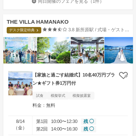
同日開催のフェアを
見る（1件）
THE VILLA HAMANAKO
口コミ評価
3.8
新所原駅 / 式場・ゲストハウス
デスク限定特典
【家族と過ごす結婚式】10名40万円プラ
クリ
ン★ギフト券1万円付
試食
模擬挙式
模擬披露宴
料金：無料
8/14
第1回
10:00〜12:30
残 ◯
（金）
第2回
14:00〜16:30
残 ◯