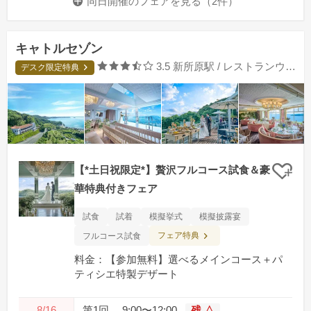
同日開催のフェアを
見る（2件）
キャトルセゾン
口コミ評価
3.5
新所原駅 / レストランウエディング
デスク限定特典
【*土日祝限定*】贅沢フルコース試食＆豪
クリ
華特典付きフェア
試食
試着
模擬挙式
模擬披露宴
フェア特典
フルコース試食
料金：【参加無料】選べるメインコース＋パ
ティシエ特製デザート
8/16
第1回
9:00〜12:00
残 △