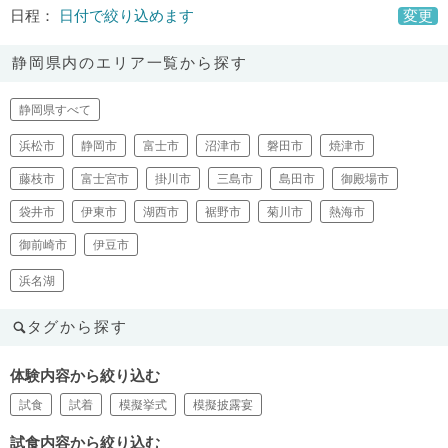
日程：
日付で絞り込めます
変更
静岡県内のエリア一覧から探す
静岡県すべて
浜松市
静岡市
富士市
沼津市
磐田市
焼津市
藤枝市
富士宮市
掛川市
三島市
島田市
御殿場市
袋井市
伊東市
湖西市
裾野市
菊川市
熱海市
御前崎市
伊豆市
浜名湖
タグから探す
体験内容から絞り込む
試食
試着
模擬挙式
模擬披露宴
試食内容から絞り込む