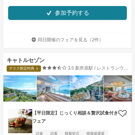
参加予約する
同日開催のフェアを
見る（2件）
キャトルセゾン
口コミ評価
3.5
新所原駅 / レストランウエディング
デスク限定特典
【平日限定】じっくり相談＆贅沢試食付き
クリ
フェア
試食
試着
模擬挙式
模擬披露宴