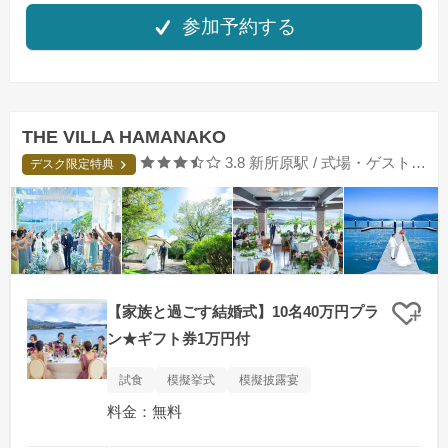
参加予約する
THE VILLA HAMANAKO
口コミ評価
3.8
新所原駅 / 式場・ゲストハウス
デスク限定特典
【家族と過ごす結婚式】10名40万円プラ
クリ
ン★ギフト券1万円付
試食
模擬挙式
模擬披露宴
料金：無料