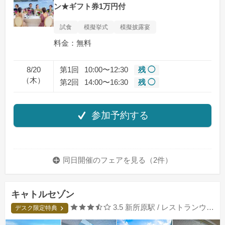
ン★ギフト券1万円付
試食
模擬挙式
模擬披露宴
料金：無料
8/20
第1回
10:00〜12:30
残 ◯
（木）
第2回
14:00〜16:30
残 ◯
参加予約する
同日開催のフェアを
見る（2件）
キャトルセゾン
口コミ評価
3.5
新所原駅 / レストランウエディング
デスク限定特典