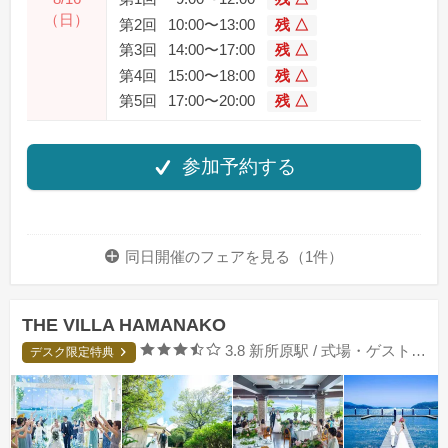
（日）
第2回
10:00〜13:00
残 △
第3回
14:00〜17:00
残 △
第4回
15:00〜18:00
残 △
第5回
17:00〜20:00
残 △
参加予約する
同日開催のフェアを
見る（1件）
THE VILLA HAMANAKO
口コミ評価
3.8
新所原駅 / 式場・ゲストハウス
デスク限定特典