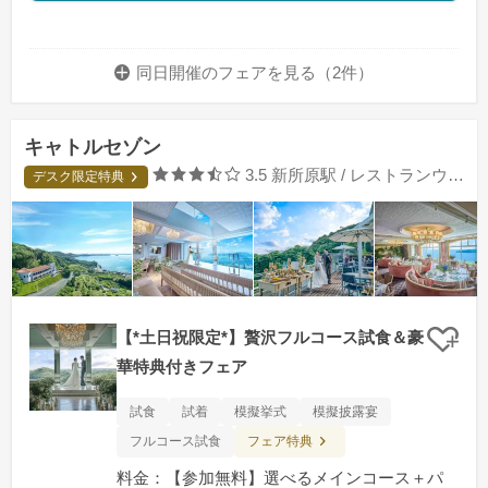
同日開催のフェアを
見る（2件）
キャトルセゾン
口コミ評価
3.5
新所原駅 / レストランウエディング
デスク限定特典
【*土日祝限定*】贅沢フルコース試食＆豪
クリ
華特典付きフェア
試食
試着
模擬挙式
模擬披露宴
フェア特典
フルコース試食
料金：【参加無料】選べるメインコース＋パ