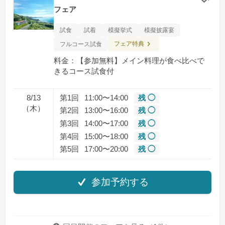
クリ
フェア
試食
試着
模擬挙式
模擬披露宴
フェア特典
フルコース試食
料金：【参加無料】メイン料理が食べ比べで
きるコース試食付
8/13
第1回
11:00〜14:00
残 ◯
（木）
第2回
13:00〜16:00
残 ◯
第3回
14:00〜17:00
残 ◯
第4回
15:00〜18:00
残 ◯
第5回
17:00〜20:00
残 ◯
参加予約する