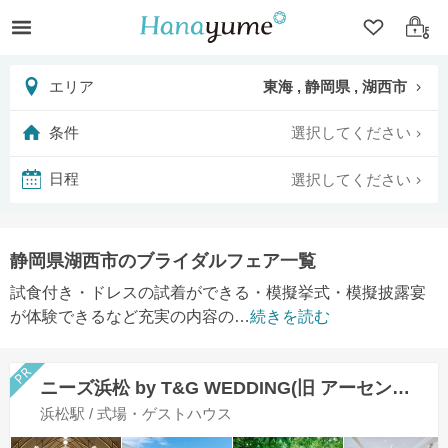
クリップ
ログ
東海 , 静岡県 , 湖西市
エリア
選択してください
条件
選択してください
日程
静岡県湖西市のブライダルフェア一覧
試食付き・ドレスの試着ができる・模擬挙式・模擬披露宴
が体験できるなど充実の内容の
…
続きを読む
ニーズ浜松 by T&G WEDDING(旧 アーセンティア迎賓館 浜松)
浜松駅 / 式場・ゲストハウス