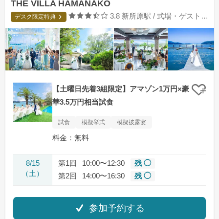
THE VILLA HAMANAKO
口コミ評価
3.8
新所原駅 / 式場・ゲストハウス
デスク限定特典
【土曜日先着3組限定】アマゾン1万円×豪
クリ
華3.5万円相当試食
試食
模擬挙式
模擬披露宴
料金：無料
8/15
第1回
10:00〜12:30
残 ◯
（土）
第2回
14:00〜16:30
残 ◯
参加予約する