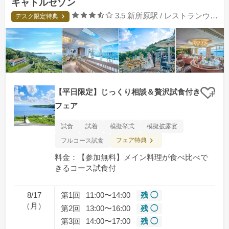
キャトルセゾン
口コミ評価
3.5
新所原駅 / レストランウエディング
デスク限定特典
【平日限定】じっくり相談＆贅沢試食付き
クリ
フェア
試食
試着
模擬挙式
模擬披露宴
フェア特典
フルコース試食
料金：【参加無料】メイン料理が食べ比べで
きるコース試食付
8/17
第1回
11:00〜14:00
残 ◯
（月）
第2回
13:00〜16:00
残 ◯
第3回
14:00〜17:00
残 ◯