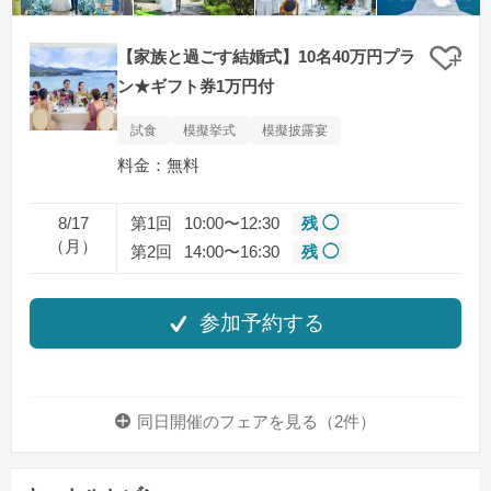
【家族と過ごす結婚式】10名40万円プラ
クリ
ン★ギフト券1万円付
試食
模擬挙式
模擬披露宴
料金：無料
8/17
第1回
10:00〜12:30
残 ◯
（月）
第2回
14:00〜16:30
残 ◯
参加予約する
同日開催のフェアを
見る（2件）