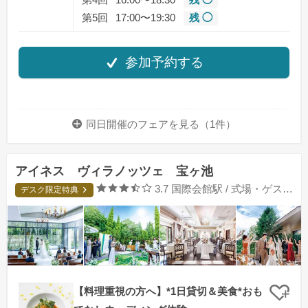
第4回
16:00〜18:30
残 ◯
第5回
17:00〜19:30
残 ◯
参加予約する
同日開催のフェアを
見る（1件）
アイネス ヴィラノッツェ 宝ヶ池
口コミ評価
3.7
国際会館駅 / 式場・ゲストハウス
デスク限定特典
【料理重視の方へ】*1日貸切＆美食*おも
クリ