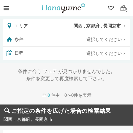
クリップ
ログ
関西 , 京都府 , 長岡京市
エリア
選択してください
条件
選択してください
日程
条件に合う フェア が見つかりませんでした。
条件を変更して再度検索して下さい。
全
0
件中 0〜0件を表示
ご指定の条件を広げた場合の検索結果
関西
京都府
長岡京市