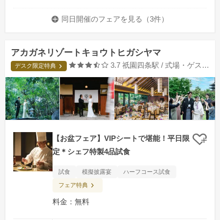
同日開催のフェアを
見る（3件）
アカガネリゾートキョウトヒガシヤマ
口コミ評価
3.7
祇園四条駅 / 式場・ゲストハウス
デスク限定特典
【お盆フェア】VIPシートで堪能！平日限
クリ
定＊シェフ特製4品試食
試食
模擬披露宴
ハーフコース試食
フェア特典
料金：無料