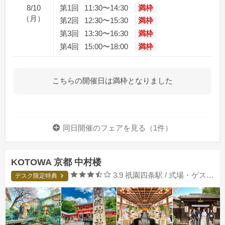
8/10
第1回
11:30〜14:30
満枠
（月）
第2回
12:30〜15:30
満枠
第3回
13:30〜16:30
満枠
第4回
15:00〜18:00
満枠
こちらの開催日は満枠となりました
同日開催のフェアを
見る（1件）
KOTOWA 京都 中村楼
口コミ評価
3.9
祇園四条駅 / 式場・ゲストハウス
デスク限定特典