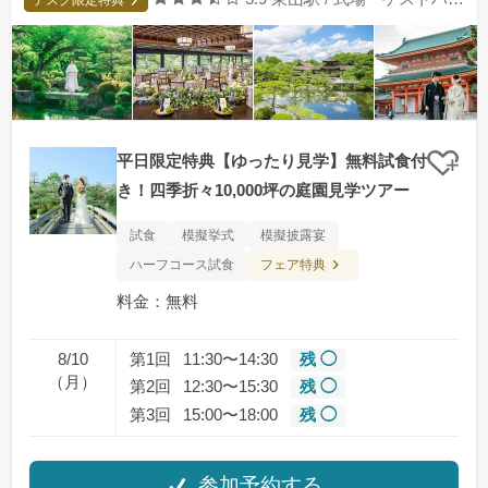
デスク限定特典
平日限定特典【ゆったり見学】無料試食付
クリ
き！四季折々10,000坪の庭園見学ツアー
試食
模擬挙式
模擬披露宴
フェア特典
ハーフコース試食
料金：無料
8/10
第1回
11:30〜14:30
残 ◯
（月）
第2回
12:30〜15:30
残 ◯
第3回
15:00〜18:00
残 ◯
参加予約する