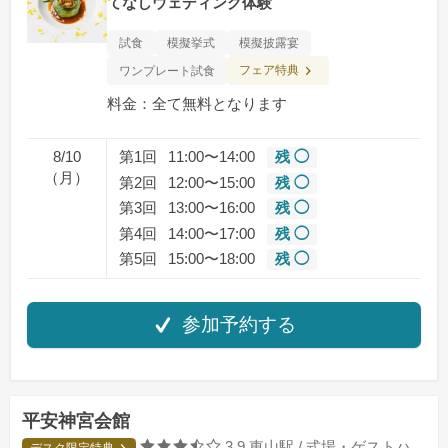
てなしウェディング体験
試食
模擬挙式
模擬披露宴
フェア特典
ワンプレート試食
料金：全て無料となります
8/10
第1回
11:00〜14:00
残 ◯
（月）
第2回
12:00〜15:00
残 ◯
第3回
13:00〜16:00
残 ◯
第4回
14:00〜17:00
残 ◯
第5回
15:00〜18:00
残 ◯
参加予約する
平安神宮会館
口コミ評価
3.9
東山駅 / 式場・ゲストハウス