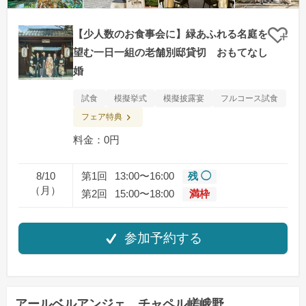
【少人数のお食事会に】緑あふれる名庭を
クリ
望む一日一組の老舗別邸貸切 おもてなし
婚
試食
模擬挙式
模擬披露宴
フルコース試食
フェア特典
料金：0円
8/10
第1回
13:00〜16:00
残 ◯
（月）
第2回
15:00〜18:00
満枠
参加予約する
アールベルアンジェ チャペル嵯峨野