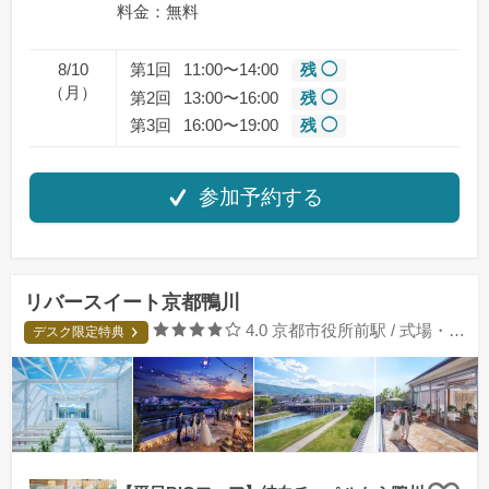
料金：無料
8/10
第1回
11:00〜14:00
残 ◯
（月）
第2回
13:00〜16:00
残 ◯
第3回
16:00〜19:00
残 ◯
参加予約する
リバースイート京都鴨川
口コミ評価
4.0
京都市役所前駅 / 式場・ゲストハウス
デスク限定特典