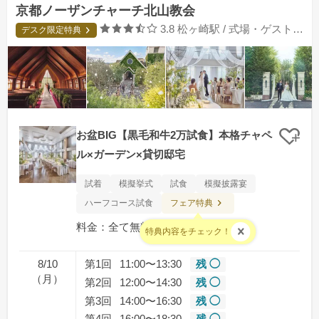
京都ノーザンチャーチ北山教会
口コミ評価
3.8
松ヶ崎駅 / 式場・ゲストハウス
デスク限定特典
お盆BIG【黒毛和牛2万試食】本格チャペ
クリ
ル×ガーデン×貸切邸宅
試着
模擬挙式
試食
模擬披露宴
フェア特典
ハーフコース試食
料金：全て無料となります
特典内容をチェック！
8/10
第1回
11:00〜13:30
残 ◯
（月）
第2回
12:00〜14:30
残 ◯
第3回
14:00〜16:30
残 ◯