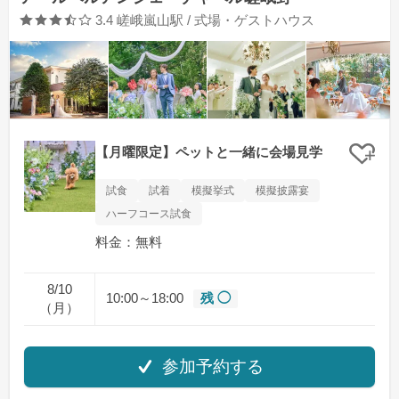
口コミ評価
3.4
嵯峨嵐山駅 / 式場・ゲストハウス
【月曜限定】ペットと一緒に会場見学
クリ
試食
試着
模擬挙式
模擬披露宴
ハーフコース試食
料金：無料
8/10
10:00～18:00
残 ◯
（月）
参加予約する