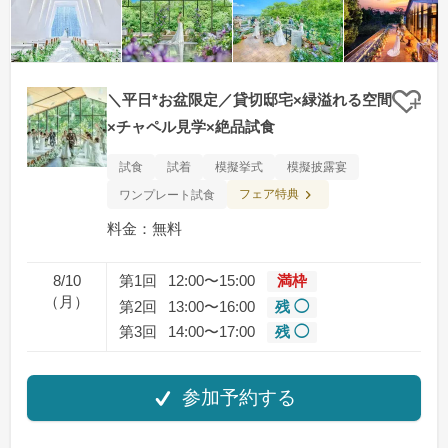
＼平日*お盆限定／貸切邸宅×緑溢れる空間
クリ
×チャペル見学×絶品試食
試食
試着
模擬挙式
模擬披露宴
フェア特典
ワンプレート試食
料金：無料
8/10
第1回
12:00〜15:00
満枠
（月）
第2回
13:00〜16:00
残 ◯
第3回
14:00〜17:00
残 ◯
参加予約する