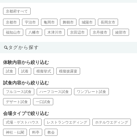
京都府すべて
京都市
宇治市
亀岡市
舞鶴市
城陽市
長岡京市
福知山市
八幡市
木津川市
京田辺市
京丹後市
綾部市
タグから探す
体験内容から絞り込む
試食
試着
模擬挙式
模擬披露宴
試食内容から絞り込む
フルコース試食
ハーフコース試食
ワンプレート試食
デザート試食
一口試食
会場タイプで絞り込む
式場・ゲストハウス
レストランウエディング
ホテルウエディング
神社・仏閣
料亭
教会