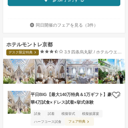
同日開催のフェアを
見る（3件）
ホテルモントレ京都
口コミ評価
3.9
四条烏丸駅 / ホテルウエディング
デスク限定特典
平日BIG【最大140万特典＆1万ギフト】豪
クリ
華4万試食×ドレス試着×挙式体験
試食
試着
模擬挙式
模擬披露宴
フェア特典
ハーフコース試食