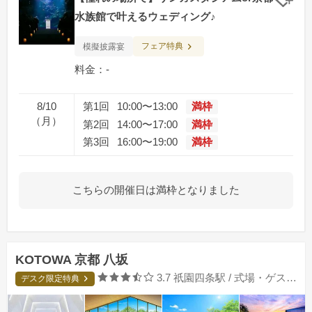
クリ
水族館で叶えるウェディング♪
フェア特典
模擬披露宴
料金：-
8/10
第1回
10:00〜13:00
満枠
（月）
第2回
14:00〜17:00
満枠
第3回
16:00〜19:00
満枠
こちらの開催日は満枠となりました
KOTOWA 京都 八坂
口コミ評価
3.7
祇園四条駅 / 式場・ゲストハウス
デスク限定特典