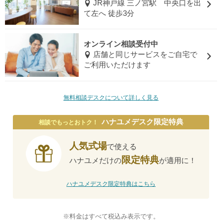
JR神戸線 三ノ宮駅 中央口を出
て左へ 徒歩3分
オンライン相談受付中
店舗と同じサービスをご自宅で
ご利用いただけます
無料相談デスクについて詳しく見る
ハナユメデスク限定特典
相談でもっとおトク！
人気式場
で使える
限定特典
ハナユメだけの
が適用に！
ハナユメデスク限定特典はこちら
※料金はすべて税込み表示です。