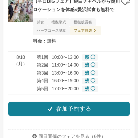
【平日BIGフェア】純白チャペルから鴨川
クリ
ロケーションを体感×贅沢試食も無料で
試食
模擬挙式
模擬披露宴
フェア特典
ハーフコース試食
料金：無料
8/10
第1回
10:00〜13:00
残 ◯
（月）
第2回
11:00〜14:00
残 ◯
第3回
13:00〜16:00
残 ◯
第4回
16:00〜19:00
残 ◯
第5回
17:00〜20:00
残 ◯
参加予約する
同日開催のフェアを
見る（6件）