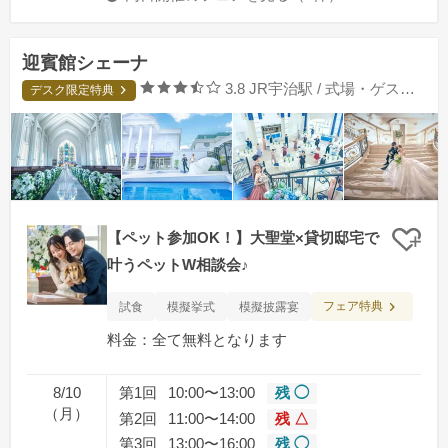
迎賓館シェーナ
口コミ評価
3.8
JR宇治駅 / 式場・ゲストハウス
デスク限定特典
【ペット参加OK！】大聖堂×貸切邸宅で
クリ
叶うペットW相談会♪
フェア特典
試食
模擬挙式
模擬披露宴
料金：全て無料となります
8/10
第1回
10:00〜13:00
残 ◯
（月）
第2回
11:00〜14:00
残 △
第3回
13:00〜16:00
残 ◯