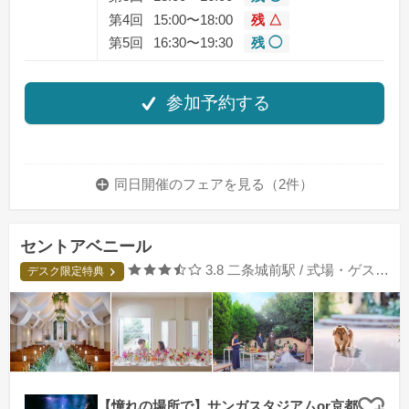
第4回
15:00〜18:00
残 △
第5回
16:30〜19:30
残 ◯
参加予約する
同日開催のフェアを
見る（2件）
セントアベニール
口コミ評価
3.8
二条城前駅 / 式場・ゲストハウス
デスク限定特典
【憧れの場所で】サンガスタジアムor京都