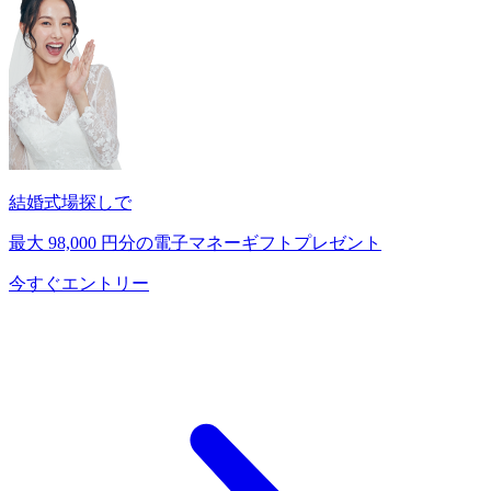
結婚式場探しで
最大
98,000
円分の電子マネーギフトプレゼント
今すぐエントリー