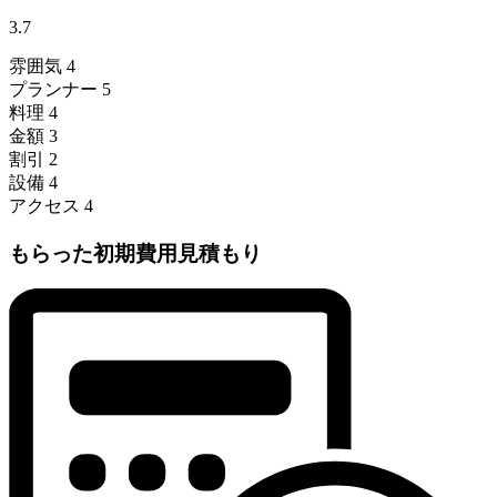
3.7
雰囲気
4
プランナー
5
料理
4
金額
3
割引
2
設備
4
アクセス
4
もらった初期費用見積もり