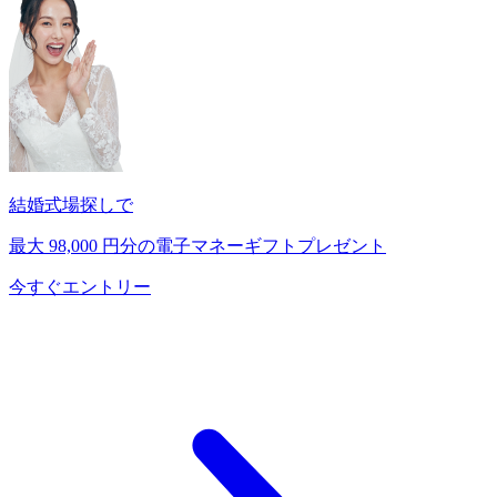
結婚式場探しで
最大
98,000
円分の電子マネーギフトプレゼント
今すぐエントリー