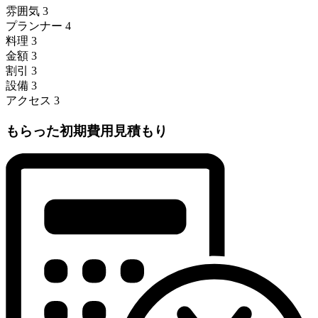
雰囲気
3
プランナー
4
料理
3
金額
3
割引
3
設備
3
アクセス
3
もらった初期費用見積もり