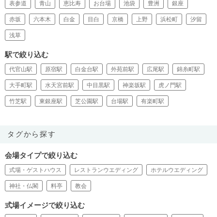
表参道
青山
恵比寿
お台場
池袋
豊洲
銀座
赤坂
六本木
白金
目白
京橋
上野
浜松町
汐留
浅草
駅で絞り込む
代官山駅
原宿駅
白金台駅
外苑前駅
広尾駅
錦糸町駅
大手町駅
水天宮前駅
中目黒駅
神楽坂駅
虎ノ門駅
竹芝駅
東銀座駅
芝公園駅
台場駅
有楽町駅
タグから探す
会場タイプで絞り込む
式場・ゲストハウス
レストランウエディング
ホテルウエディング
神社・仏閣
料亭
教会
式場イメージで絞り込む