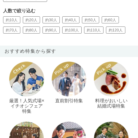
人数で絞り込む
約10人
約20人
約30人
約40人
約50人
約60人
約70人
約80人
約90人
約100人
約110人
約120人
おすすめ特集から探す
厳選！人気式場×
直前割引特集
料理がおいしい
イチオシフェア
結婚式場特集
特集