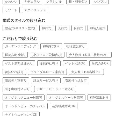
かわいい
ナチュラル
クラシカル
和・和モダン
シンプル
リゾート
スタイリッシュ
挙式スタイルで絞り込む
教会式(キリスト教式)
神前式
人前式
仏前式
和装人前式
こだわりで絞り込む
ガーデンウエディング
和装挙式OK
宿泊施設有り
駅徒歩5分以内
貸切(フロア貸切含む)
少人数婚（家族・親族のみ）
ゲスト無料送迎あり
提携神社有り
ペット相談OK
挙式のみOK
後払い相談可
ブライダルローン案内可
大人数（100名以上）
親族控え室有り
託児サービス有り
衣装持ち込み可
引き出物持込み可
デザートビュッフェ対応可
オリジナルメニュー対応可
オリジナルケーキ対応可
料理演出あり
オーシャンビューのチャペル
会費制結婚式OK
ナイトウエディングOK