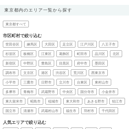
東京都内のエリア一覧から探す
東京都すべて
市区町村で絞り込む
世田谷区
練馬区
大田区
足立区
江戸川区
八王子市
杉並区
板橋区
江東区
葛飾区
町田市
品川区
北区
新宿区
中野区
豊島区
目黒区
府中市
墨田区
調布市
文京区
港区
渋谷区
荒川区
西東京市
小平市
三鷹市
日野市
立川市
台東区
東村山市
多摩市
青梅市
武蔵野市
中央区
国分寺市
小金井市
東久留米市
昭島市
稲城市
東大和市
あきる野市
狛江市
国立市
清瀬市
武蔵村山市
福生市
羽村市
千代田区
人気エリアで絞り込む