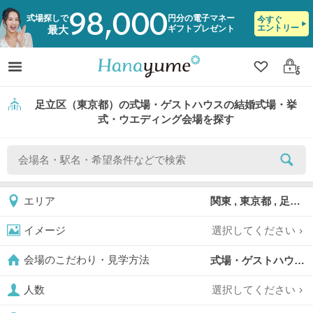
98,000
式場探しで
円分の電子マネー
今すぐ
エントリー
ギフトプレゼント
最大
クリップ
ログ
足立区（東京都）の式場・ゲストハウスの結婚式場・挙
式・ウエディング会場を探す
関東 , 東京都 , 足立区
エリア
選択してください
イメージ
式場・ゲストハウス,
会場のこだわり・見学方法
選択してください
人数