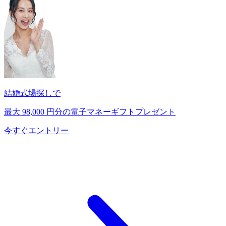
結婚式場探しで
最大
98,000
円分の電子マネーギフトプレゼント
今すぐエントリー