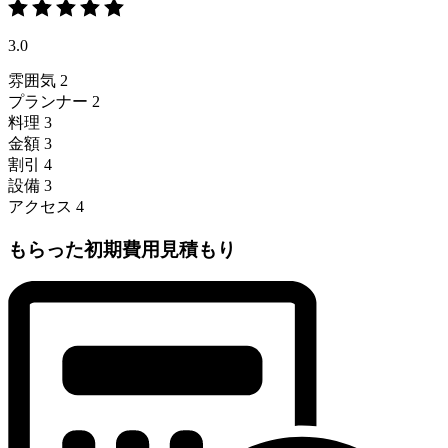
3.0
雰囲気
2
プランナー
2
料理
3
金額
3
割引
4
設備
3
アクセス
4
もらった初期費用見積もり