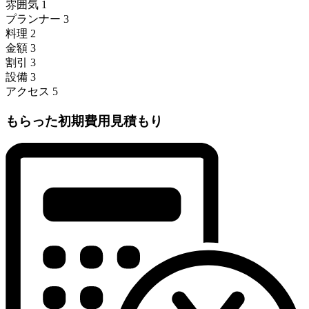
雰囲気
1
プランナー
3
料理
2
金額
3
割引
3
設備
3
アクセス
5
もらった初期費用見積もり