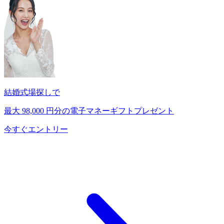
結婚式場探しで
最大
98,000
円分の電子マネーギフトプレゼント
今すぐエントリー