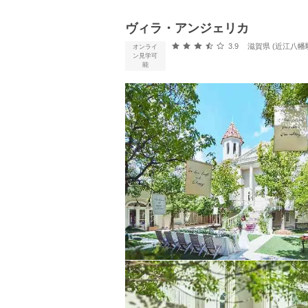
ヴィラ・アンジェリカ
口コミ評価
3.9
滋賀県 (近江八幡
オンライ
ン見学可
能