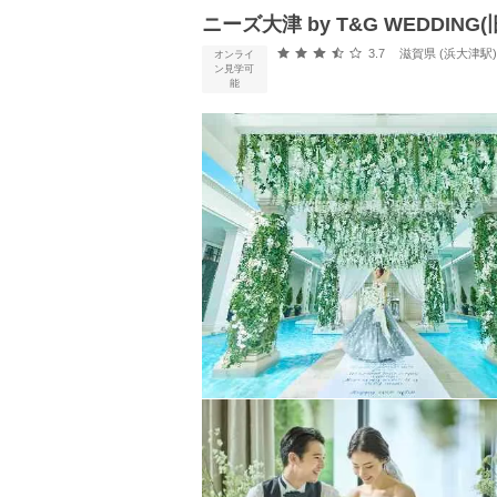
ニーズ大津 by T&G WEDDIN
口コミ評価
3.7
滋賀県 (浜大津駅
オンライ
ン見学可
能