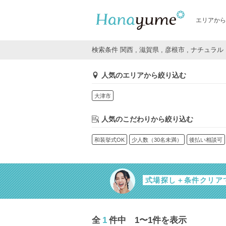
エリアから
検索条件 関西 , 滋賀県 , 彦根市 , ナチュラル
人気のエリアから絞り込む
大津市
人気のこだわりから絞り込む
和装挙式OK
少人数（30名未満）
後払い相談可
式場探し＋条件クリア
全
1
件中 1〜1件を表示