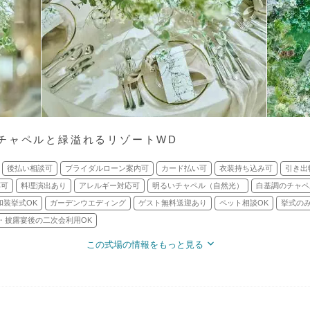
チャペルと緑溢れるリゾートWD
後払い相談可
ブライダルローン案内可
カード払い可
衣装持ち込み可
引き出
応可
料理演出あり
アレルギー対応可
明るいチャペル（自然光）
白基調のチャペ
和装挙式OK
ガーデンウエディング
ゲスト無料送迎あり
ペット相談OK
挙式のみ
・披露宴後の二次会利用OK
この式場の情報をもっと見る