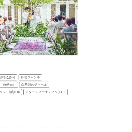
物持込み可
料理ジャンル
（自然光）
白基調のチャペル
ペット相談OK
マタニティウエディングOK