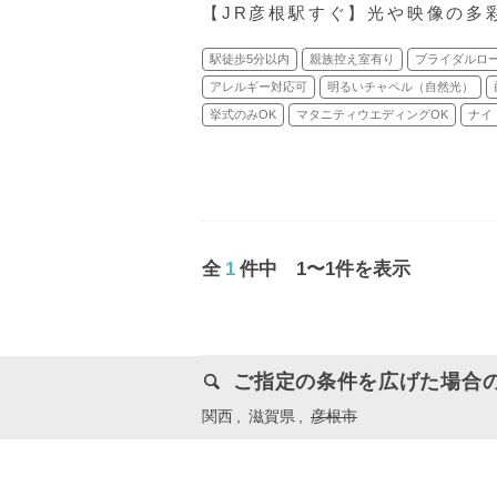
【JR彦根駅すぐ】光や映像の多
駅徒歩5分以内
親族控え室有り
ブライダルロ
アレルギー対応可
明るいチャペル（自然光）
挙式のみOK
マタニティウエディングOK
ナイ
全
1
件中 1〜1件を表示
ご指定の条件を広げた場合
関西
滋賀県
彦根市