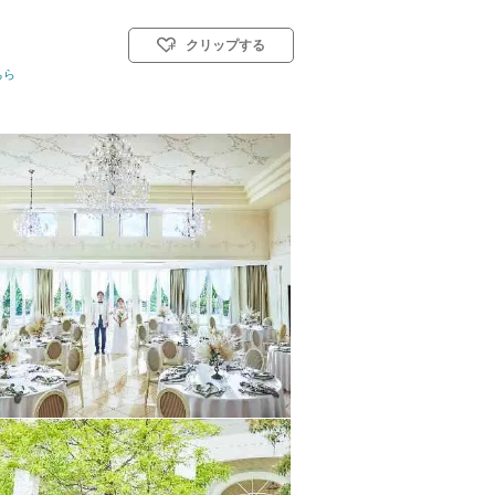
クリップする
式)／神前式／人前式
ちら