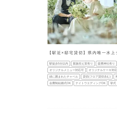
【駅近×邸宅貸切】県内唯一水上
駅徒歩5分以内
親族控え室有り
提携神社有り
オリジナルメニュー対応可
オリジナルケーキ対
緑に囲まれたチャペル
貸切(フロア貸切含む)
会費制結婚式OK
ナイトウエディングOK
挙式