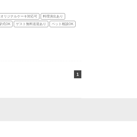
オリジナルケーキ対応可
料理演出あり
挙式OK
ゲスト無料送迎あり
ペット相談OK
1
ページ目