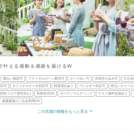
で叶える感動＆感謝を届けるW
後払い相談可
ブライダルローン案内可
カード払い可
衣装持ち込み可
引き出
対応可
オリジナルケーキ対応可
料理演出あり
アレルギー対応可
明るいチャペル
貸切(フロア貸切含む)
和装挙式OK
ガーデンウエディング
ゲスト無料送迎あり
・披露宴後の二次会利用OK
この式場の情報をもっと見る