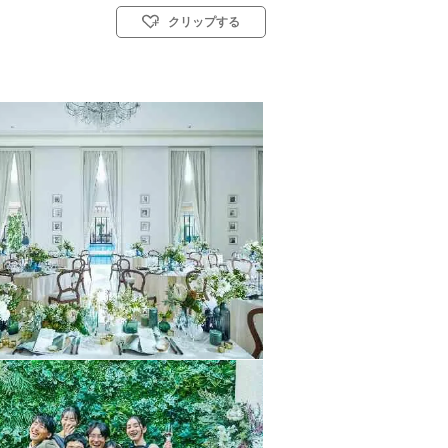
クリップする
)／人前式／仏前式