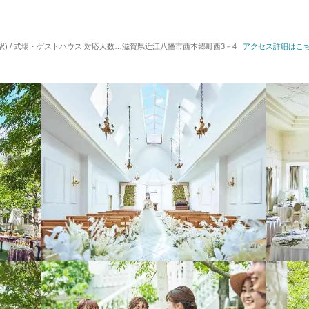
駅) / 式場・ゲストハウス
対応人数: 着席：10名 ～ 126名
滋賀県近江八幡市西本郷町西3－4
挙式スタイル: 教会式(キリスト教
アクセス詳細はこ