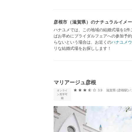
彦根市（滋賀県）のナチュラルイメ
ハナユメでは、この地域の結婚式場を1件
ばお早めにブライダルフェアへの参加予約
らないという場合は、お近くの
ハナユメウ
リな結婚式場をお探しします！
マリアージュ彦根
口コミ評価
3.9
滋賀県 (彦根駅)
オンライ
ン見学可
能