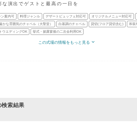
彩な演出でゲストと最高の一日を
ーン案内可
料理ジャンル
デザートビュッフェ対応可
オリジナルメニュー対応可
厳かな雰囲気のチャペル（大聖堂）
白基調のチャペル
貸切(フロア貸切含む)
和装
トウエディングOK
挙式・披露宴後の二次会利用OK
この式場の情報をもっと見る
の検索結果