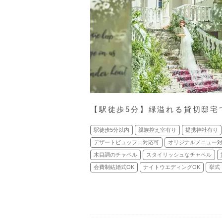
【駅徒歩5分】緑溢れる貸切邸宅
駅徒歩5分以内
親族控え室有り
提携神社有り
デザートビュッフェ対応可
オリジナルメニュー
木目調のチャペル
スタイリッシュなチャペル
会費制結婚式OK
ナイトウエディングOK
挙式