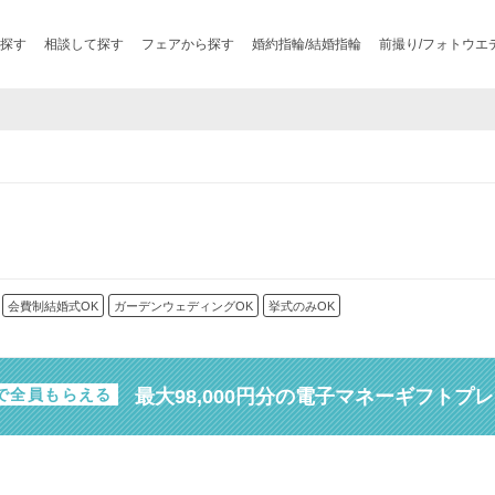
探す
相談して探す
フェアから探す
婚約指輪/結婚指輪
前撮り/フォトウエ
会費制結婚式OK
ガーデンウェディングOK
挙式のみOK
最大98,000円分の電子マネーギフトプ
で全員もらえる