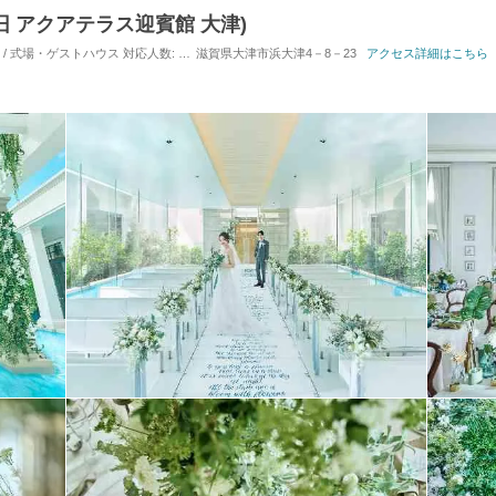
G(旧 アクアテラス迎賓館 大津)
) / 式場・ゲストハウス
対応人数: 着席：10名 ～ 120名
滋賀県大津市浜大津4－8－23
挙式スタイル: 教会式(キリスト教式
アクセス詳細はこちら