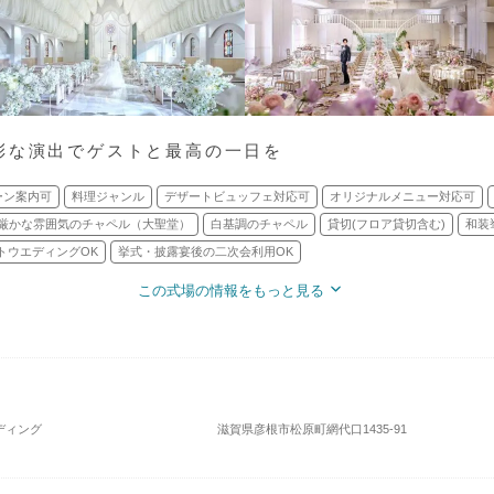
彩な演出でゲストと最高の一日を
ーン案内可
料理ジャンル
デザートビュッフェ対応可
オリジナルメニュー対応可
厳かな雰囲気のチャペル（大聖堂）
白基調のチャペル
貸切(フロア貸切含む)
和装
トウエディングOK
挙式・披露宴後の二次会利用OK
この式場の情報をもっと見る
エディング
滋賀県彦根市松原町網代口1435-91