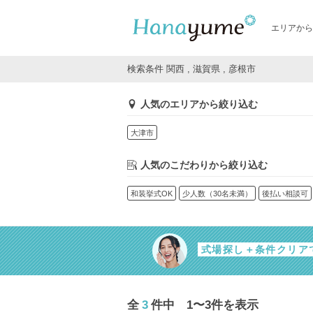
エリアから
検索条件 関西 , 滋賀県 , 彦根市
人気のエリアから絞り込む
大津市
人気のこだわりから絞り込む
和装挙式OK
少人数（30名未満）
後払い相談可
式場探し＋条件クリア
全
3
件中 1〜3件を表示