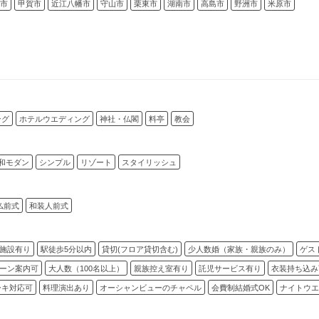
市
甲賀市
近江八幡市
守山市
栗東市
湖南市
高島市
野洲市
米原市
ング
ホテルウエディング
神社・仏閣
料亭
教会
和モダン
シンプル
リゾート
スタイリッシュ
仏前式
和装人前式
施設有り
駅徒歩5分以内
貸切(フロア貸切含む)
少人数婚（家族・親族のみ）
ゲス
ーン案内可
大人数（100名以上）
親族控え室有り
託児サービス有り
衣装持ち込み
ーキ対応可
料理演出あり
オーシャンビューのチャペル
会費制結婚式OK
ナイトウエ