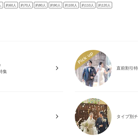
人
約60人
約70人
約80人
約90人
約100人
約110人
約120人
×
直前割引
特集
タイプ別