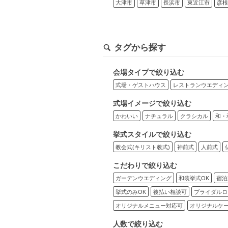
大津市
草津市
長浜市
東近江市
彦根
タグから探す
会場タイプで絞り込む
式場・ゲストハウス
レストランウエディ
式場イメージで絞り込む
かわいい
ナチュラル
クラシカル
和・
挙式スタイルで絞り込む
教会式(キリスト教式)
神前式
人前式
こだわりで絞り込む
ガーデンウエディング
和装挙式OK
宿泊
挙式のみOK
後払い相談可
ブライダルロ
オリジナルメニュー対応可
オリジナルケ
人数で絞り込む