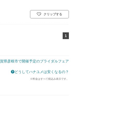
クリップする
1
ページ目
賀県彦根市で開催予定のブライダルフェア
どうしてハナユメは安くなるの？
※料金はすべて税込み表示です。