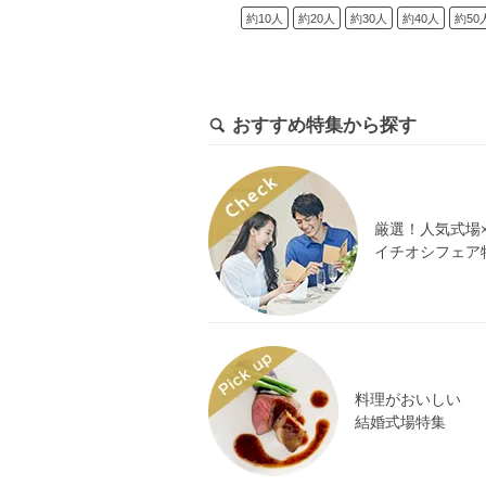
約10人
約20人
約30人
約40人
約50
おすすめ特集から探す
厳選！人気式場
イチオシフェア
料理がおいしい
結婚式場特集