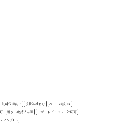
ト無料送迎あり
提携神社有り
ペット相談OK
可
引き出物持込み可
デザートビュッフェ対応可
ディングOK