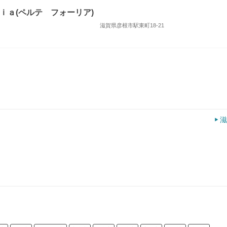
ｉａ(ペルテ フォーリア)
滋賀県彦根市駅東町18-21
滋