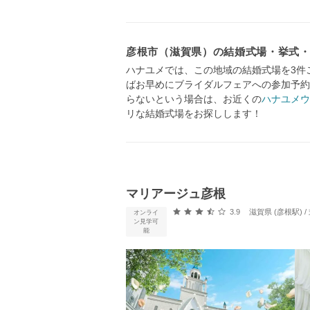
彦根市（滋賀県）の結婚式場・挙式
ハナユメでは、この地域の結婚式場を3件
ばお早めにブライダルフェアへの参加予約
らないという場合は、お近くの
ハナユメウ
リな結婚式場をお探しします！
マリアージュ彦根
口コミ評価
3.9
滋賀県 (彦根駅)
オンライ
ン見学可
能