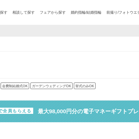
探す
相談して探す
フェアから探す
婚約指輪/結婚指輪
前撮り/フォトウエ
会費制結婚式OK
ガーデンウェディングOK
挙式のみOK
最大98,000円分の電子マネーギフトプ
で全員もらえる