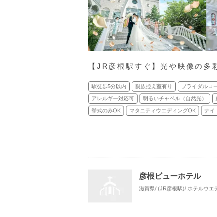
【JR彦根駅すぐ】光や映像の多
駅徒歩5分以内
親族控え室有り
ブライダルロ
アレルギー対応可
明るいチャペル（自然光）
挙式のみOK
マタニティウエディングOK
ナイ
彦根ビューホテル
滋賀県/ (JR彦根駅)/ ホテルウ