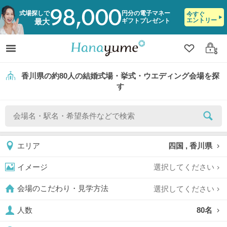
98,000
式場探しで
円分の電子マネー
今すぐ
エントリー
ギフトプレゼント
最大
クリップ
ログ
香川県の約80人の結婚式場・挙式・ウエディング会場を探
す
四国 , 香川県
エリア
選択してください
イメージ
選択してください
会場のこだわり・見学方法
80名
人数