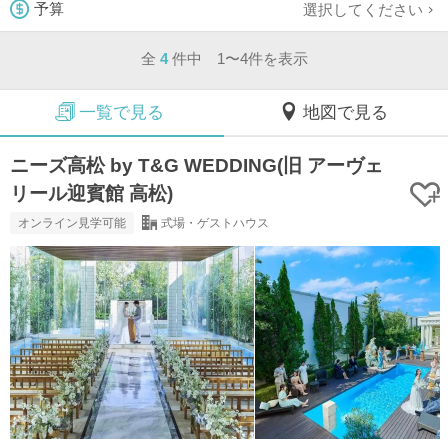
選択してください
予算
全
4
件中 1〜4件を表示
一覧で見る
地図で見る
ニーズ高松 by T&G WEDDING(旧 アーヴェ
リール迎賓館 高松)
オンライン見学可能
式場・ゲストハウス