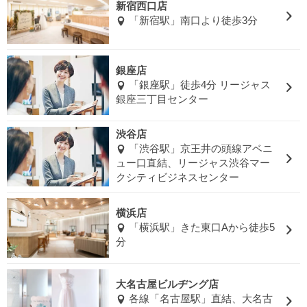
新宿西口店
「新宿駅」南口より徒歩3分
銀座店
「銀座駅」徒歩4分 リージャス
銀座三丁目センター
渋谷店
「渋谷駅」京王井の頭線アベニ
ュー口直結、リージャス渋谷マー
クシティビジネスセンター
横浜店
「横浜駅」きた東口Aから徒歩5
分
大名古屋ビルヂング店
各線「名古屋駅」直結、大名古