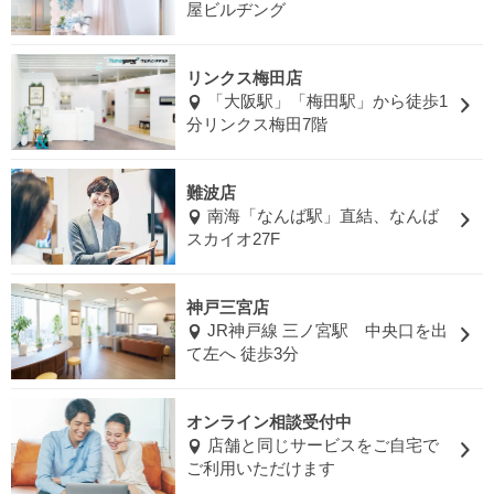
屋ビルヂング
リンクス梅田店
「大阪駅」「梅田駅」から徒歩1
分リンクス梅田7階
難波店
南海「なんば駅」直結、なんば
スカイオ27F
神戸三宮店
JR神戸線 三ノ宮駅 中央口を出
て左へ 徒歩3分
オンライン相談受付中
店舗と同じサービスをご自宅で
ご利用いただけます