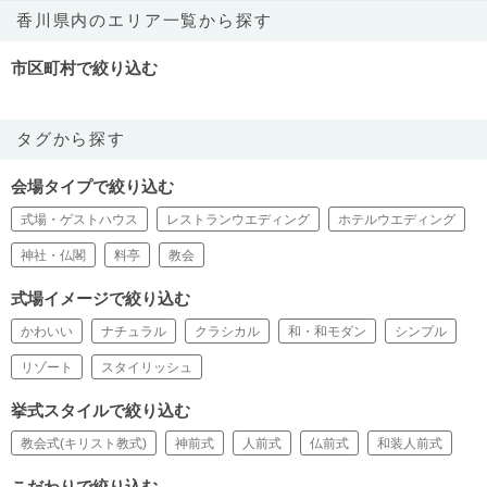
香川県内のエリア一覧から探す
市区町村で絞り込む
タグから探す
会場タイプで絞り込む
式場・ゲストハウス
レストランウエディング
ホテルウエディング
神社・仏閣
料亭
教会
式場イメージで絞り込む
かわいい
ナチュラル
クラシカル
和・和モダン
シンプル
リゾート
スタイリッシュ
挙式スタイルで絞り込む
教会式(キリスト教式)
神前式
人前式
仏前式
和装人前式
こだわりで絞り込む