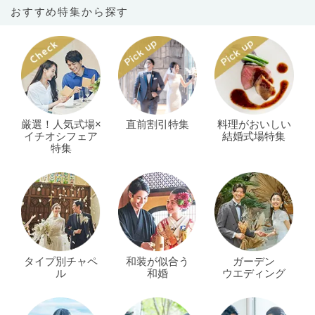
おすすめ特集から探す
厳選！人気式場×
直前割引特集
料理がおいしい
イチオシフェア
結婚式場特集
特集
タイプ別チャペ
和装が似合う
ガーデン
ル
和婚
ウエディング