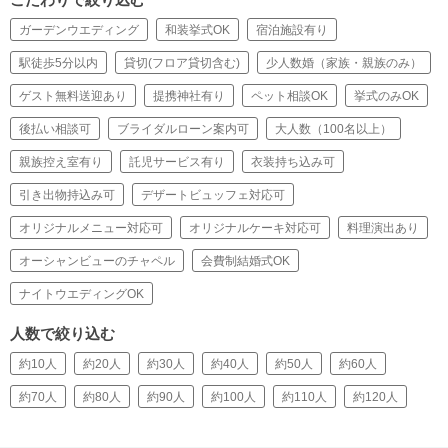
ガーデンウエディング
和装挙式OK
宿泊施設有り
駅徒歩5分以内
貸切(フロア貸切含む)
少人数婚（家族・親族のみ）
ゲスト無料送迎あり
提携神社有り
ペット相談OK
挙式のみOK
後払い相談可
ブライダルローン案内可
大人数（100名以上）
親族控え室有り
託児サービス有り
衣装持ち込み可
引き出物持込み可
デザートビュッフェ対応可
オリジナルメニュー対応可
オリジナルケーキ対応可
料理演出あり
オーシャンビューのチャペル
会費制結婚式OK
ナイトウエディングOK
人数で絞り込む
約10人
約20人
約30人
約40人
約50人
約60人
約70人
約80人
約90人
約100人
約110人
約120人