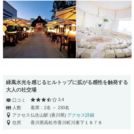
緑風水光を感じるヒルトップに拡がる感性を触発する
大人の社交場
3.4
口コミ
口コミ評価
人数
着席：2名 ～ 230名
アクセス
仏生山駅 (香川県)
アクセス詳細
住所
香川県高松市香川町川東下１８７８