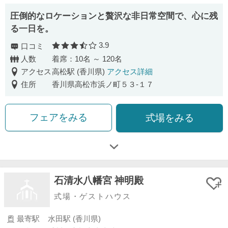
圧倒的なロケーションと贅沢な非日常空間で、心に残
る一日を。
3.9
口コミ
口コミ評価
人数
着席：10名 ～ 120名
アクセス
高松駅 (香川県)
アクセス詳細
住所
香川県高松市浜ノ町５３‐１７
フェアをみる
式場をみる
石清水八幡宮 神明殿
式場・ゲストハウス
最寄駅
水田駅 (香川県)