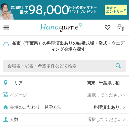
98,000
式場探しで
円分の電子マネー
今すぐ
エントリー
ギフトプレゼント
最大
クリップ
ログ
柏市（千葉県）の料理演出ありの結婚式場・挙式・ウエデ
ィング会場を探す
関東 , 千葉県 , 柏市
エリア
選択してください
イメージ
料理演出あり,
会場のこだわり・見学方法
選択してください
人数