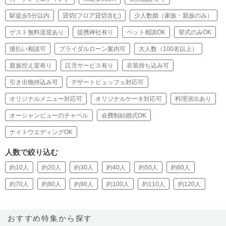
駅徒歩5分以内
貸切(フロア貸切含む)
少人数婚（家族・親族のみ）
ゲスト無料送迎あり
提携神社有り
ペット相談OK
挙式のみOK
後払い相談可
ブライダルローン案内可
大人数（100名以上）
親族控え室有り
託児サービス有り
衣装持ち込み可
引き出物持込み可
デザートビュッフェ対応可
オリジナルメニュー対応可
オリジナルケーキ対応可
料理演出あり
オーシャンビューのチャペル
会費制結婚式OK
ナイトウエディングOK
人数で絞り込む
約10人
約20人
約30人
約40人
約50人
約60人
約70人
約80人
約90人
約100人
約110人
約120人
おすすめ特集から探す