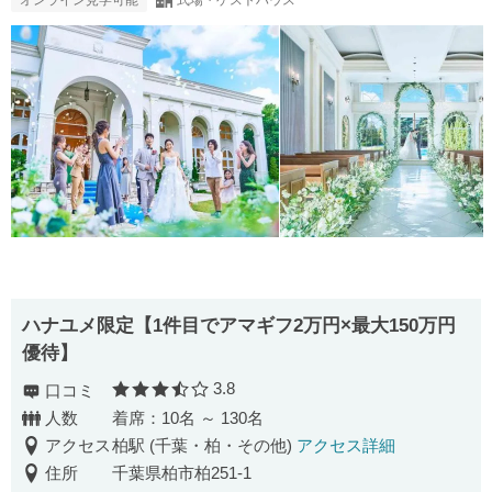
ハナユメ限定【1件⽬でアマギフ2万円×最大150万円
優待】
3.8
口コミ
口コミ評価
人数
着席：10名 ～ 130名
アクセス
柏駅 (千葉・柏・その他)
アクセス詳細
住所
千葉県柏市柏251-1