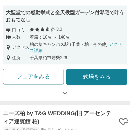
大聖堂での感動挙式と全天候型ガーデン付邸宅で叶う
おもてなし
3.9
口コミ
口コミ評価
人数
着席：10名 ～ 140名
柏の葉キャンパス駅 (千葉・柏・その他)
アクセ
アクセス
ス詳細
住所
千葉県柏市若柴226
フェアをみる
式場をみる
ニーズ柏 by T&G WEDDING(旧 アーセンテ
ィア迎賓館 柏)
オンライン見学可能
式場・ゲストハウス