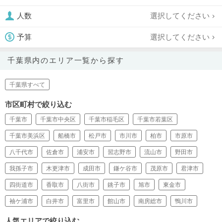
選択してください
人数
選択してください
予算
千葉県内のエリア一覧から探す
千葉県すべて
市区町村で絞り込む
千葉市
千葉市中央区
千葉市稲毛区
千葉市若葉区
千葉市美浜区
船橋市
松戸市
市川市
柏市
市原市
八千代市
佐倉市
浦安市
習志野市
流山市
野田市
我孫子市
木更津市
成田市
鎌ケ谷市
茂原市
君津市
四街道市
香取市
八街市
銚子市
旭市
東金市
袖ケ浦市
白井市
富里市
館山市
南房総市
鴨川市
人気エリアで絞り込む