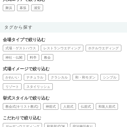
舞浜
幕張
浦安
タグから探す
会場タイプで絞り込む
式場・ゲストハウス
レストランウエディング
ホテルウエディング
神社・仏閣
料亭
教会
式場イメージで絞り込む
かわいい
ナチュラル
クラシカル
和・和モダン
シンプル
リゾート
スタイリッシュ
挙式スタイルで絞り込む
教会式(キリスト教式)
神前式
人前式
仏前式
和装人前式
こだわりで絞り込む
ガーデンウエディング
和装挙式OK
宿泊施設有り