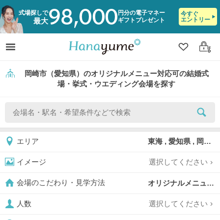
98,000
式場探しで
円分の電子マネー
今すぐ
エントリー
ギフトプレゼント
最大
クリップ
ログ
岡崎市（愛知県）のオリジナルメニュー対応可の結婚式
場・挙式・ウエディング会場を探す
東海 , 愛知県 , 岡崎市
エリア
選択してください
イメージ
オリジナルメニュー対応可,
会場のこだわり・見学方法
選択してください
人数