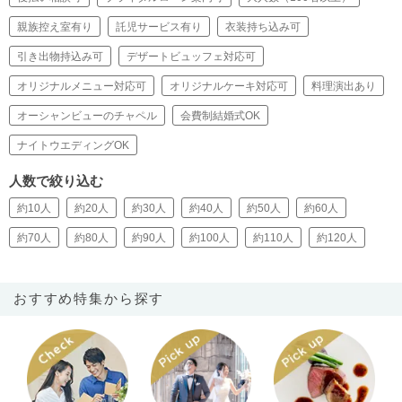
親族控え室有り
託児サービス有り
衣装持ち込み可
引き出物持込み可
デザートビュッフェ対応可
オリジナルメニュー対応可
オリジナルケーキ対応可
料理演出あり
オーシャンビューのチャペル
会費制結婚式OK
ナイトウエディングOK
人数で絞り込む
約10人
約20人
約30人
約40人
約50人
約60人
約70人
約80人
約90人
約100人
約110人
約120人
おすすめ特集から探す