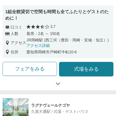
1組全館貸切で空間も時間も全てふたりとゲストのた
めに！
3.7
口コミ
口コミ評価
人数
着席：2名 ～ 150名
JR岡崎駅 (西三河（豊田・岡崎・安城・知立）)
アクセス
アクセス詳細
住所
愛知県岡崎市戸崎町牛転10-6
フェアをみる
式場をみる
ラグナヴェールナゴヤ
久屋大通駅 / 式場・ゲストハウス