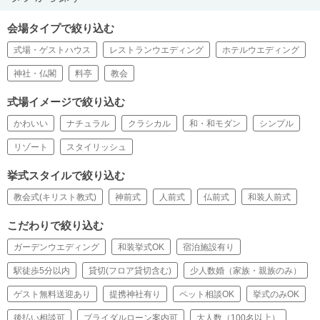
会場タイプで絞り込む
式場・ゲストハウス
レストランウエディング
ホテルウエディング
神社・仏閣
料亭
教会
式場イメージで絞り込む
かわいい
ナチュラル
クラシカル
和・和モダン
シンプル
リゾート
スタイリッシュ
挙式スタイルで絞り込む
教会式(キリスト教式)
神前式
人前式
仏前式
和装人前式
こだわりで絞り込む
ガーデンウエディング
和装挙式OK
宿泊施設有り
駅徒歩5分以内
貸切(フロア貸切含む)
少人数婚（家族・親族のみ）
ゲスト無料送迎あり
提携神社有り
ペット相談OK
挙式のみOK
後払い相談可
ブライダルローン案内可
大人数（100名以上）