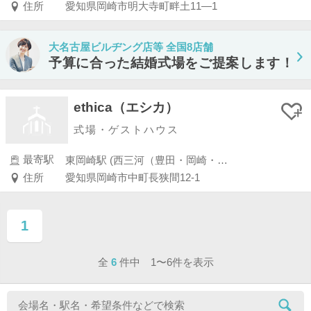
住所
愛知県岡崎市明大寺町畔土11―1
大名古屋ビルヂング店等 全国8店舗
予算に合った結婚式場をご提案します！
ethica（エシカ）
式場・ゲストハウス
最寄駅
東岡崎駅 (西三河（豊田・岡崎・安城・知立）)
住所
愛知県岡崎市中町長狭間12-1
1
ページ目
全
6
件中 1〜6件を表示