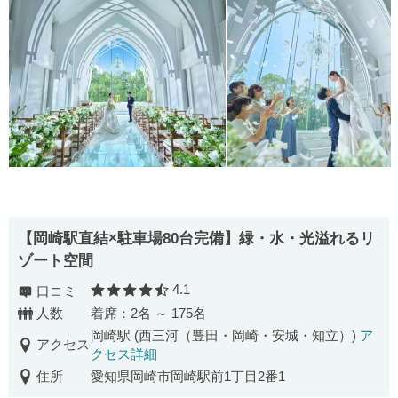
【岡崎駅直結×駐車場80台完備】緑・水・光溢れるリ
ゾート空間
4.1
口コミ
口コミ評価
人数
着席：2名 ～ 175名
岡崎駅 (西三河（豊田・岡崎・安城・知立）)
ア
アクセス
クセス詳細
住所
愛知県岡崎市岡崎駅前1丁目2番1