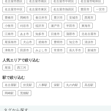
名古屋市西区
名古屋市南区
名古屋市中村区
名古屋市昭和区
名古屋市中区
名古屋市東区
名古屋市熱田区
豊田市
一宮市
豊橋市
岡崎市
春日井市
豊川市
安城市
西尾市
小牧市
刈谷市
稲沢市
瀬戸市
半田市
東海市
江南市
あま市
知多市
日進市
蒲郡市
北名古屋市
尾張旭市
犬山市
碧南市
豊明市
知立市
清須市
津島市
田原市
みよし市
常滑市
長久手市
新城市
人気エリアで絞り込む
尾張
西三河
駅で絞り込む
名古屋駅
伏見駅
八事駅
栄駅
丸の内駅
高岳駅
岡崎駅
荒畑駅
タグから探す