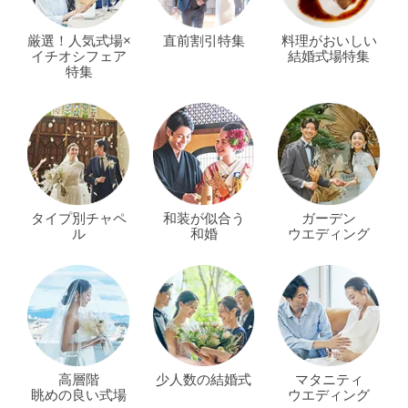
厳選！人気式場×
直前割引特集
料理がおいしい
イチオシフェア
結婚式場特集
特集
タイプ別チャペ
和装が似合う
ガーデン
ル
和婚
ウエディング
高層階
少人数の結婚式
マタニティ
眺めの良い式場
ウエディング