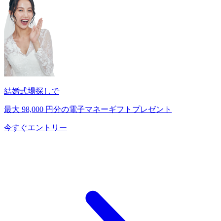
結婚式場探しで
最大
98,000
円分の電子マネーギフトプレゼント
今すぐエントリー