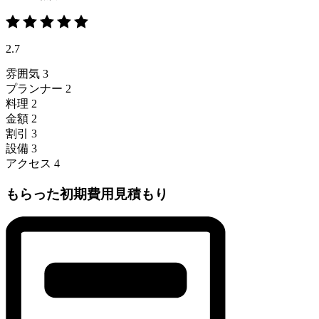
2.7
雰囲気
3
プランナー
2
料理
2
金額
2
割引
3
設備
3
アクセス
4
もらった初期費用見積もり