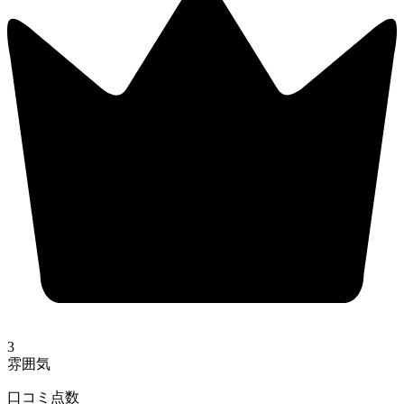
3
雰囲気
口コミ点数