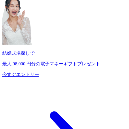
結婚式場探しで
最大
98,000
円分の電子マネーギフトプレゼント
今すぐエントリー