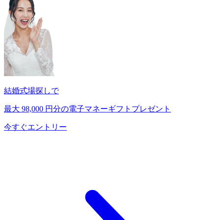
結婚式場探しで
最大
98,000
円分の電子マネーギフトプレゼント
今すぐエントリー