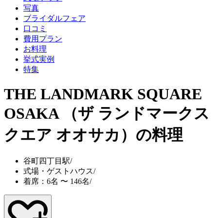
写真
ブライダルフェア
口コミ
費用プラン
お料理
挙式実例
特集
THE LANDMARK SQUARE
OSAKA （ザ ランドマークス
クエア オオサカ）
の料理
谷町四丁目駅
/
式場・ゲストハウス
/
着席：6名 〜 146名
/