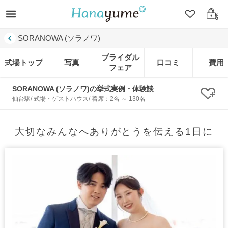
クリップ
ログ
SORANOWA (ソラノワ)
ブライダル
式場トップ
写真
口コミ
費用
フェア
SORANOWA (ソラノワ)の挙式実例・体験談
クリ
仙台駅/ 式場・ゲストハウス/ 着席：2名 ～ 130名
大切なみんなへありがとうを伝える1日に