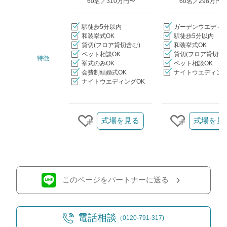
60名／310万円〜
60名／298万円
駅徒歩5分以内
ガーデンウエディ
和装挙式OK
駅徒歩5分以内
貸切(フロア貸切含む)
和装挙式OK
ペット相談OK
貸切(フロア貸切含
特徴
挙式のみOK
ペット相談OK
会費制結婚式OK
ナイトウエディング
ナイトウエディングOK
クリップ/詳細を見る
式場を見る
式場を見
クリップする
クリップす
このページをパートナーに送る
電話相談
（0120-791-317)