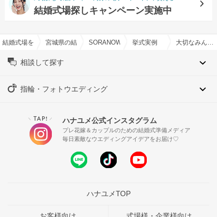
結婚式場探しキャンペーン実施中
結婚式場を探すならハナユメ
宮城県の結婚式場一覧
SORANOWA (ソラノワ)で結婚式
挙式実例
大切なみんなへありがとうを伝える1日に
相談して探す
指輪・フォトウエディング
TAP!
ハナユメ公式インスタグラム
＼
／
プレ花嫁＆カップルのための結婚式準備メディア
毎日素敵なウエディングアイデアをお届け♡
ハナユメTOP
お客様向け
式場様・企業様向け