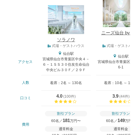
式場
ニーズ仙台 by T
ソラノワ
式場タイプ
式場・ゲストハウス
式場・ゲストハ
仙台駅
仙台駅
宮城県仙台市青葉区中央４－
アクセス
宮城県仙台市青葉区一番
６－１ＳＳ３０住友生命仙台
6-1
中央ビル３０Ｆ／２９Ｆ
人数
着席：2名 ～ 130名
着席：10名 ～ 13
4.0
3.9
(
100件
)
(
44件
)
口コミ
口コミ評価
割引プラン
割引プラン
181
149
60名／
万円〜
60名／
万円
費用
通常料金
通常料金