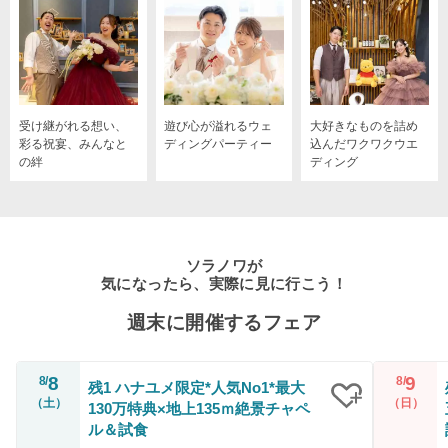
受け継がれる想い、
遊び心が溢れるウェ
大好きなものを詰め
彩る祝宴、みんなと
ディングパーティー
込んだワクワクウエ
の絆
ディング
ソラノワが
気になったら、実際に見に行こう！
週末に開催するフェア
8
9
8/
8/
残1 ハナユメ限定*人気No1*最大
（土）
（日）
130万特典×地上135ｍ絶景チャペ
クリップ
ル＆試食