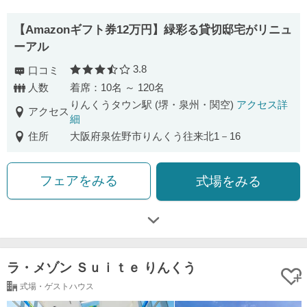
【Amazonギフト券12万円】緑彩る貸切邸宅がリニュ
ーアル
3.8
口コミ
口コミ評価
人数
着席：10名 ～ 120名
りんくうタウン駅 (堺・泉州・関空)
アクセス詳
アクセス
細
住所
大阪府泉佐野市りんくう往来北1－16
フェアをみる
式場をみる
ラ・メゾン Ｓｕｉｔｅ りんくう
式場・ゲストハウス