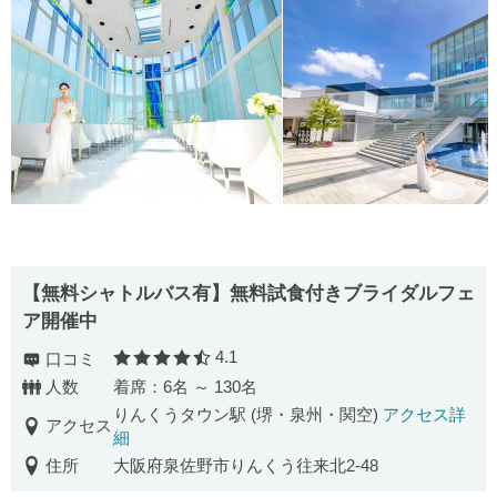
【無料シャトルバス有】無料試食付きブライダルフェ
ア開催中
4.1
口コミ
口コミ評価
人数
着席：6名 ～ 130名
りんくうタウン駅 (堺・泉州・関空)
アクセス詳
アクセス
細
住所
大阪府泉佐野市りんくう往来北2-48