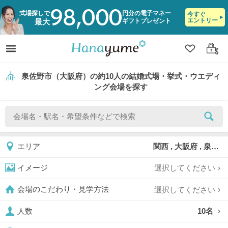
98,000
式場探しで
円分の電子マネー
今すぐ
エントリー
ギフトプレゼント
最大
クリップ
ログ
泉佐野市（大阪府）の約10人の結婚式場・挙式・ウエディ
ング会場を探す
関西 , 大阪府 , 泉佐野市
エリア
選択してください
イメージ
選択してください
会場のこだわり・見学方法
10名
人数