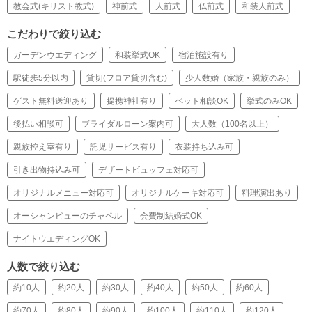
教会式(キリスト教式)
神前式
人前式
仏前式
和装人前式
こだわりで絞り込む
ガーデンウエディング
和装挙式OK
宿泊施設有り
駅徒歩5分以内
貸切(フロア貸切含む)
少人数婚（家族・親族のみ）
ゲスト無料送迎あり
提携神社有り
ペット相談OK
挙式のみOK
後払い相談可
ブライダルローン案内可
大人数（100名以上）
親族控え室有り
託児サービス有り
衣装持ち込み可
引き出物持込み可
デザートビュッフェ対応可
オリジナルメニュー対応可
オリジナルケーキ対応可
料理演出あり
オーシャンビューのチャペル
会費制結婚式OK
ナイトウエディングOK
人数で絞り込む
約10人
約20人
約30人
約40人
約50人
約60人
約70人
約80人
約90人
約100人
約110人
約120人