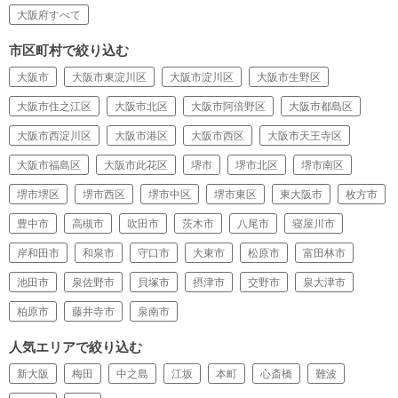
大阪府すべて
市区町村で絞り込む
大阪市
大阪市東淀川区
大阪市淀川区
大阪市生野区
大阪市住之江区
大阪市北区
大阪市阿倍野区
大阪市都島区
大阪市西淀川区
大阪市港区
大阪市西区
大阪市天王寺区
大阪市福島区
大阪市此花区
堺市
堺市北区
堺市南区
堺市堺区
堺市西区
堺市中区
堺市東区
東大阪市
枚方市
豊中市
高槻市
吹田市
茨木市
八尾市
寝屋川市
岸和田市
和泉市
守口市
大東市
松原市
富田林市
池田市
泉佐野市
貝塚市
摂津市
交野市
泉大津市
柏原市
藤井寺市
泉南市
人気エリアで絞り込む
新大阪
梅田
中之島
江坂
本町
心斎橋
難波