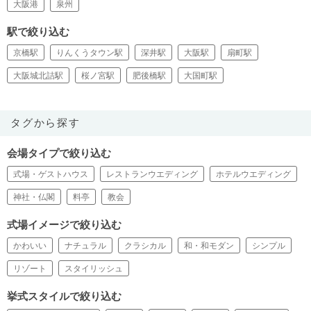
大阪港
泉州
駅で絞り込む
京橋駅
りんくうタウン駅
深井駅
大阪駅
扇町駅
大阪城北詰駅
桜ノ宮駅
肥後橋駅
大国町駅
タグから探す
会場タイプで絞り込む
式場・ゲストハウス
レストランウエディング
ホテルウエディング
神社・仏閣
料亭
教会
式場イメージで絞り込む
かわいい
ナチュラル
クラシカル
和・和モダン
シンプル
リゾート
スタイリッシュ
挙式スタイルで絞り込む