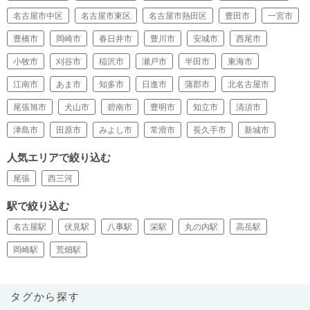
名古屋市中区
名古屋市東区
名古屋市熱田区
豊田市
一宮市
豊橋市
岡崎市
春日井市
豊川市
安城市
西尾市
小牧市
刈谷市
稲沢市
瀬戸市
半田市
東海市
江南市
あま市
知多市
日進市
蒲郡市
北名古屋市
尾張旭市
犬山市
碧南市
豊明市
知立市
清須市
津島市
田原市
みよし市
常滑市
長久手市
新城市
人気エリアで絞り込む
尾張
西三河
駅で絞り込む
名古屋駅
伏見駅
八事駅
栄駅
丸の内駅
高岳駅
岡崎駅
荒畑駅
タグから探す