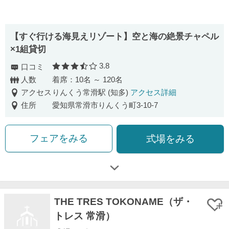
【すぐ行ける海見えリゾート】空と海の絶景チャペル
×1組貸切
3.8
口コミ
口コミ評価
人数
着席：10名 ～ 120名
アクセス
りんくう常滑駅 (知多)
アクセス詳細
住所
愛知県常滑市りんくう町3-10-7
フェアをみる
式場をみる
THE TRES TOKONAME（ザ・
トレス 常滑）