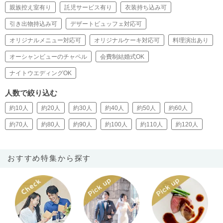
親族控え室有り
託児サービス有り
衣装持ち込み可
引き出物持込み可
デザートビュッフェ対応可
オリジナルメニュー対応可
オリジナルケーキ対応可
料理演出あり
オーシャンビューのチャペル
会費制結婚式OK
ナイトウエディングOK
人数で絞り込む
約10人
約20人
約30人
約40人
約50人
約60人
約70人
約80人
約90人
約100人
約110人
約120人
おすすめ特集から探す