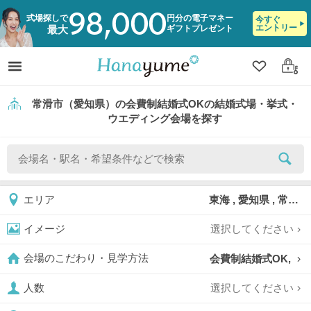
98,000
式場探しで
円分の電子マネー
今すぐ
エントリー
ギフトプレゼント
最大
クリップ
ログ
常滑市（愛知県）の会費制結婚式OKの結婚式場・挙式・
ウエディング会場を探す
東海 , 愛知県 , 常滑市
エリア
選択してください
イメージ
会費制結婚式OK,
会場のこだわり・見学方法
選択してください
人数