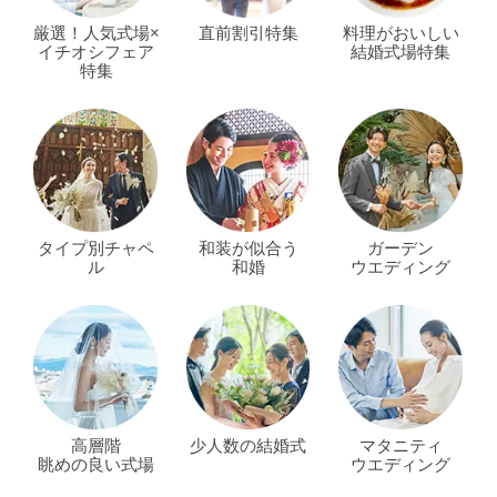
厳選！人気式場×
直前割引特集
料理がおいしい
イチオシフェア
結婚式場特集
特集
タイプ別チャペ
和装が似合う
ガーデン
ル
和婚
ウエディング
高層階
少人数の結婚式
マタニティ
眺めの良い式場
ウエディング