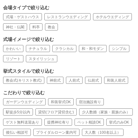
会場タイプで絞り込む
式場・ゲストハウス
レストランウエディング
ホテルウエディング
神社・仏閣
料亭
教会
式場イメージで絞り込む
かわいい
ナチュラル
クラシカル
和・和モダン
シンプル
リゾート
スタイリッシュ
挙式スタイルで絞り込む
教会式(キリスト教式)
神前式
人前式
仏前式
和装人前式
こだわりで絞り込む
ガーデンウエディング
和装挙式OK
宿泊施設有り
駅徒歩5分以内
貸切(フロア貸切含む)
少人数婚（家族・親族のみ）
ゲスト無料送迎あり
提携神社有り
ペット相談OK
挙式のみOK
後払い相談可
ブライダルローン案内可
大人数（100名以上）