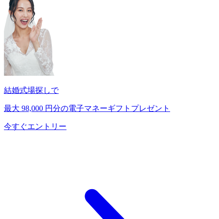
結婚式場探しで
最大
98,000
円分の電子マネーギフトプレゼント
今すぐエントリー