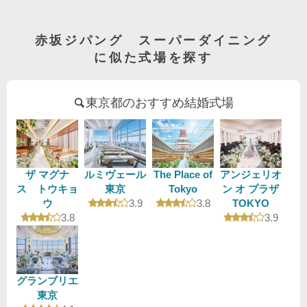
赤坂ジパング スーパーダイニング
に似た式場を探す
東京都のおすすめ結婚式場
ザ マグナ
ルミヴェール
The Place of
アンジェリオ
ス トウキョ
東京
Tokyo
ン オ プラザ
口コミ評価
口コミ評価
ウ
3.9
3.8
TOKYO
口コミ評価
口コミ評
3.8
3.9
グランブリエ
東京