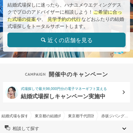
結婚式場探しに迷ったら、ハナユメウエディングデス
クでプロのアドバイザーに相談しよう！
ご希望に合っ
た式場の提案
や、
見学予約の代行
などおふたりの結婚
式場探しをトータルサポートします。
近くの店舗を見る
開催中のキャンペーン
式場探しで最大98,000円分の電子マネーギフト貰える
結婚式場探しキャンペーン実施中
結婚式場を探すならハナユメ
東京都の結婚式場一覧
東京都千代田区の結婚式場一覧
赤坂ジパング スーパーダイニングで結婚式
相談して探す