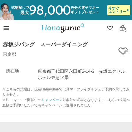
98,000
式場探しで
円分の電子マネー
今すぐ
エントリー
ギフトプレゼント
最大
クリップ
ログ
赤坂ジパング スーパーダイニング
ク
東京都
所在地
東京都千代田区永田町2-14-3 赤坂エクセル
ホテル東急14階
※こちらの式場は、現在Hanayumeでは見学・ブライダルフェア予約を承ってお
りません。
※Hanayumeで開催中の
キャンペーン
対象外の式場となります。こちらの式場へ
直接ご予約いただいてもキャンペーンは適用されません。