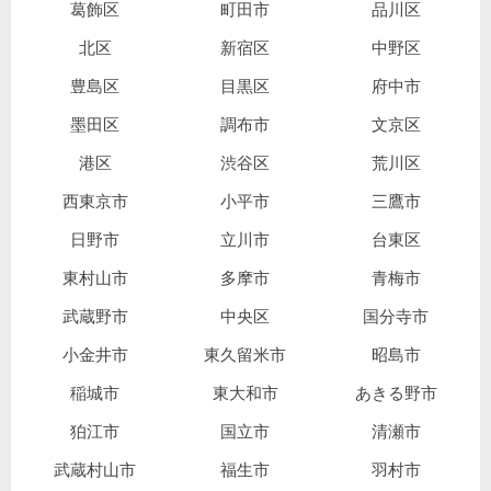
葛飾区
町田市
品川区
北区
新宿区
中野区
豊島区
目黒区
府中市
墨田区
調布市
文京区
港区
渋谷区
荒川区
西東京市
小平市
三鷹市
日野市
立川市
台東区
東村山市
多摩市
青梅市
武蔵野市
中央区
国分寺市
小金井市
東久留米市
昭島市
稲城市
東大和市
あきる野市
狛江市
国立市
清瀬市
武蔵村山市
福生市
羽村市