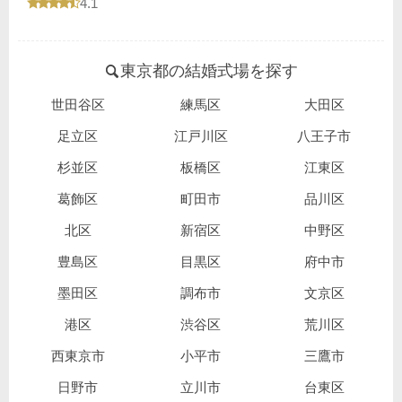
口コミ評価
4.1
東京都の結婚式場を探す
世田谷区
練馬区
大田区
足立区
江戸川区
八王子市
杉並区
板橋区
江東区
葛飾区
町田市
品川区
北区
新宿区
中野区
豊島区
目黒区
府中市
墨田区
調布市
文京区
港区
渋谷区
荒川区
西東京市
小平市
三鷹市
日野市
立川市
台東区