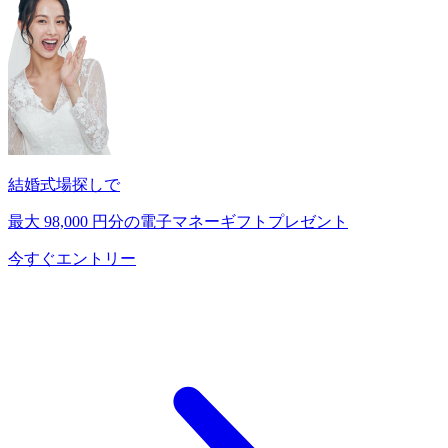
結婚式場探しで
最大
98,000
円分の電子マネーギフトプレゼント
今すぐエントリー