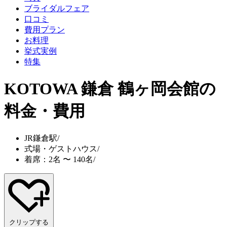
ブライダルフェア
口コミ
費用プラン
お料理
挙式実例
特集
KOTOWA 鎌倉 鶴ヶ岡会館
の
料金・費用
JR鎌倉駅
/
式場・ゲストハウス
/
着席：2名 〜 140名
/
クリップする