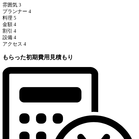
雰囲気
3
プランナー
4
料理
5
金額
4
割引
4
設備
4
アクセス
4
もらった初期費用見積もり