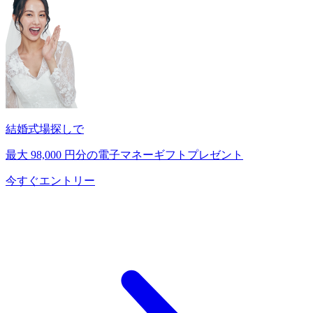
結婚式場探しで
最大
98,000
円分の電子マネーギフトプレゼント
今すぐエントリー