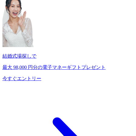
結婚式場探しで
最大
98,000
円分の電子マネーギフトプレゼント
今すぐエントリー